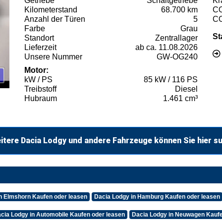
Getriebe
Schaltgetriebe
Kr
Kilometerstand
68.700 km
C
Anzahl der Türen
5
C
Farbe
Grau
St
Standort
Zentrallager
Lieferzeit
ab ca. 11.08.2026
Unsere Nummer
GW-OG240
Motor:
kW / PS
85 kW / 116 PS
Treibstoff
Diesel
Hubraum
1.461 cm³
itere Dacia Lodgy und andere Fahrzeuge können Sie hier s
n Elmshorn Kaufen oder leasen
Dacia Lodgy in Hamburg Kaufen oder leasen
cia Lodgy in Automobile Kaufen oder leasen
Dacia Lodgy in Neuwagen Kaufe