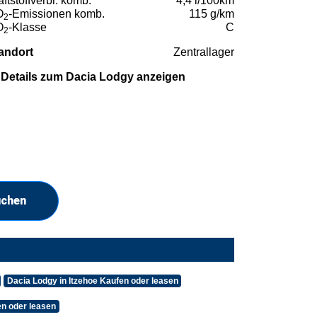
aftstoffverbr. komb.
4,4 l/100km
O
-Emissionen komb.
115 g/km
2
O
-Klasse
C
2
andort
Zentrallager
Details zum Dacia Lodgy anzeigen
uchen
Dacia Lodgy in Itzehoe Kaufen oder leasen
n oder leasen