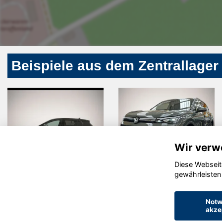
Beispiele aus dem Zentrallager
Wir verw
Diese Webseit
Volkswagen
Volkswagen
gewährleisten
Golf
Tiguan
Notw
akze
© konjunkturmotor.de GmbH 2020 - 2026