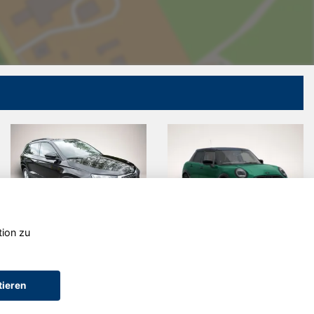
tion zu
Skoda Karoq
MINI Cooper
tieren
AGB (Service)
AGB (Teile)
AGB (Gebrauchtwagen)
Widerruf