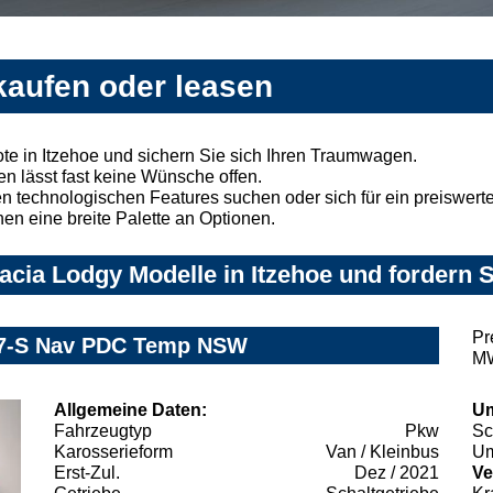
kaufen oder leasen
e in Itzehoe und sichern Sie sich Ihren Traumwagen.
n lässt fast keine Wünsche offen.
 technologischen Features suchen oder sich für ein preiswertes
nen eine breite Palette an Optionen.
cia Lodgy Modelle in Itzehoe und fordern S
Pr
5 7-S Nav PDC Temp NSW
MW
Allgemeine Daten:
Um
Fahrzeugtyp
Pkw
Sc
Karosserieform
Van / Kleinbus
Um
Erst-Zul.
Dez / 2021
Ve