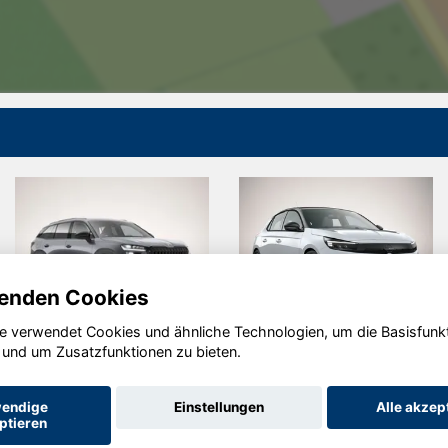
enden Cookies
e verwendet Cookies und ähnliche Technologien, um die Basisfunk
Skoda
Opel Corsa
 und um Zusatzfunktionen zu bieten.
Kodiaq
endige
Einstellungen
Alle akzep
ptieren
Startseite
Datenschutz
Impressum
AGB