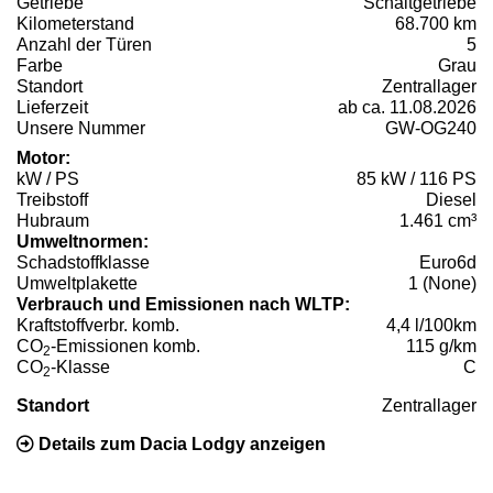
Getriebe
Schaltgetriebe
Kilometerstand
68.700 km
Anzahl der Türen
5
Farbe
Grau
Standort
Zentrallager
Lieferzeit
ab ca. 11.08.2026
Unsere Nummer
GW-OG240
Motor:
kW / PS
85 kW / 116 PS
Treibstoff
Diesel
Hubraum
1.461 cm³
Umweltnormen:
Schadstoffklasse
Euro6d
Umweltplakette
1 (None)
Verbrauch und Emissionen nach WLTP:
Kraftstoffverbr. komb.
4,4 l/100km
CO
-Emissionen komb.
115 g/km
2
CO
-Klasse
C
2
Standort
Zentrallager
Details zum Dacia Lodgy anzeigen