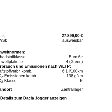
eis:
27.899,00 €
St:
ausweisbar
weltnormen:
hadstoffklasse
Euro 6e
weltplakette
4 (Green)
rbrauch und Emissionen nach WLTP:
aftstoffverbr. komb.
6,1 l/100km
O
-Emissionen komb.
138 g/km
2
O
-Klasse
E
2
andort
Zentrallager
Details zum Dacia Jogger anzeigen