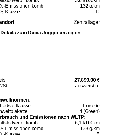
aftstoffverbr. komb.
5,8 l/100km
O
-Emissionen komb.
132 g/km
2
O
-Klasse
D
2
andort
Zentrallager
Details zum Dacia Jogger anzeigen
eis:
27.899,00 €
St:
ausweisbar
weltnormen:
hadstoffklasse
Euro 6e
weltplakette
4 (Green)
rbrauch und Emissionen nach WLTP:
aftstoffverbr. komb.
6,1 l/100km
O
-Emissionen komb.
138 g/km
2
O
-Klasse
E