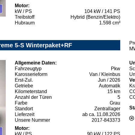
Motor:
kW / PS
104 kW / 141 PS
Treibstoff
Hybrid (Benzin/Elektro)
Hubraum
1.598 cm³
Pr
reme 5-S Winterpaket+RF
MW
Allgemeine Daten:
Um
Fahrzeugtyp
Pkw
Sc
Karosserieform
Van / Kleinbus
Um
Erst-Zul.
Jun / 2026
Ve
Getriebe
Automatik
Kr
Kilometerstand
15 km
C
Anzahl der Türen
5
C
Farbe
Grau
St
Standort
Zentrallager
Lieferzeit
ab ca. 11.08.2026
Unsere Nummer
2017-843373
Motor:
kW / PS
90 kW / 122 PS