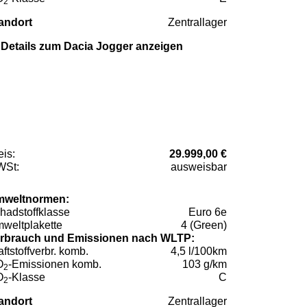
2
andort
Zentrallager
Details zum Dacia Jogger anzeigen
eis:
29.999,00 €
St:
ausweisbar
weltnormen:
hadstoffklasse
Euro 6e
weltplakette
4 (Green)
rbrauch und Emissionen nach WLTP:
aftstoffverbr. komb.
4,5 l/100km
O
-Emissionen komb.
103 g/km
2
O
-Klasse
C
2
andort
Zentrallager