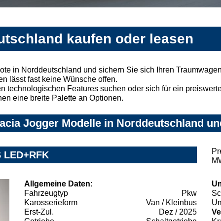
utschland kaufen oder leasen
ote in Norddeutschland und sichern Sie sich Ihren Traumwagen
n lässt fast keine Wünsche offen.
 technologischen Features suchen oder sich für ein preiswertes
nen eine breite Palette an Optionen.
cia Jogger Modelle in Norddeutschland und
Pr
-S LED+RFK
MW
Allgemeine Daten:
Um
Fahrzeugtyp
Pkw
Sc
Karosserieform
Van / Kleinbus
Um
Erst-Zul.
Dez / 2025
Ve