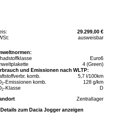
eis:
29.299,00 €
St:
ausweisbar
weltnormen:
hadstoffklasse
Euro6
weltplakette
4 (Green)
rbrauch und Emissionen nach WLTP:
aftstoffverbr. komb.
5,7 l/100km
O
-Emissionen komb.
128 g/km
2
O
-Klasse
D
2
andort
Zentrallager
Details zum Dacia Jogger anzeigen