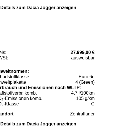
Details zum Dacia Jogger anzeigen
eis:
27.999,00 €
St:
ausweisbar
weltnormen:
hadstoffklasse
Euro 6e
weltplakette
4 (Green)
rbrauch und Emissionen nach WLTP:
aftstoffverbr. komb.
4,7 l/100km
O
-Emissionen komb.
105 g/km
2
O
-Klasse
C
2
andort
Zentrallager
Details zum Dacia Jogger anzeigen