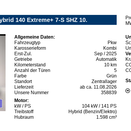
Pr
ybrid 140 Extreme+ 7-S SHZ 10.
MW
Allgemeine Daten:
Um
Fahrzeugtyp
Pkw
Sc
Karosserieform
Kombi
Um
Erst-Zul.
Sep / 2025
Ve
Getriebe
Automatik
Kr
Kilometerstand
10 km
C
Anzahl der Türen
5
C
Farbe
Grün
St
Standort
Zentrallager
Lieferzeit
ab ca. 11.08.2026
Unsere Nummer
358839
Motor:
kW / PS
104 kW / 141 PS
Treibstoff
Hybrid (Benzin/Elektro)
Hubraum
1.598 cm³