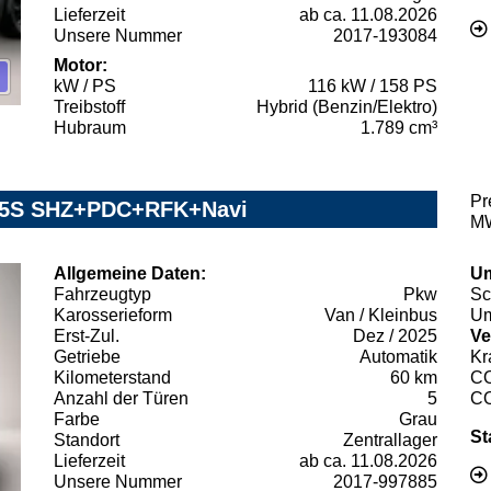
Lieferzeit
ab ca. 11.08.2026
Unsere Nummer
2017-193084
Motor:
kW / PS
116 kW / 158 PS
Treibstoff
Hybrid (Benzin/Elektro)
Hubraum
1.789 cm³
Pr
e 5S SHZ+PDC+RFK+Navi
MW
Allgemeine Daten:
Um
Fahrzeugtyp
Pkw
Sc
Karosserieform
Van / Kleinbus
Um
Erst-Zul.
Dez / 2025
Ve
Getriebe
Automatik
Kr
Kilometerstand
60 km
C
Anzahl der Türen
5
C
Farbe
Grau
St
Standort
Zentrallager
Lieferzeit
ab ca. 11.08.2026
Unsere Nummer
2017-997885