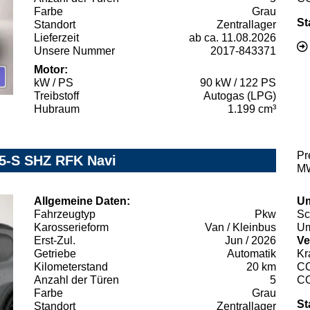
Farbe
Grau
St
Standort
Zentrallager
Lieferzeit
ab ca. 11.08.2026
Unsere Nummer
2017-843371
Motor:
kW / PS
90 kW / 122 PS
Treibstoff
Autogas (LPG)
Hubraum
1.199 cm³
Pr
 5-S SHZ RFK Navi
MW
Allgemeine Daten:
Um
Fahrzeugtyp
Pkw
Sc
Karosserieform
Van / Kleinbus
Um
Erst-Zul.
Jun / 2026
Ve
Getriebe
Automatik
Kr
Kilometerstand
20 km
C
Anzahl der Türen
5
C
Farbe
Grau
St
Standort
Zentrallager