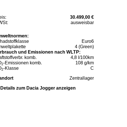
eis:
30.499,00 €
St:
ausweisbar
weltnormen:
hadstoffklasse
Euro6
weltplakette
4 (Green)
rbrauch und Emissionen nach WLTP:
aftstoffverbr. komb.
4,8 l/100km
O
-Emissionen komb.
108 g/km
2
O
-Klasse
C
2
andort
Zentrallager
Details zum Dacia Jogger anzeigen