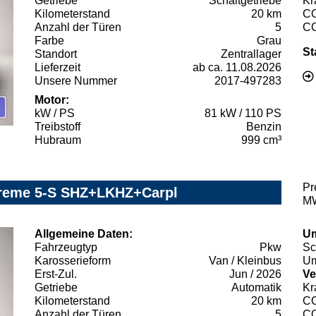
Getriebe
Schaltgetriebe
Kr
Kilometerstand
20 km
C
Anzahl der Türen
5
C
Farbe
Grau
St
Standort
Zentrallager
Lieferzeit
ab ca. 11.08.2026
Unsere Nummer
2017-497283
Motor:
kW / PS
81 kW / 110 PS
Treibstoff
Benzin
Hubraum
999 cm³
Pr
treme 5-S SHZ+LKHZ+Carpl
MW
Allgemeine Daten:
Um
Fahrzeugtyp
Pkw
Sc
Karosserieform
Van / Kleinbus
Um
Erst-Zul.
Jun / 2026
Ve
Getriebe
Automatik
Kr
Kilometerstand
20 km
C
Anzahl der Türen
5
C