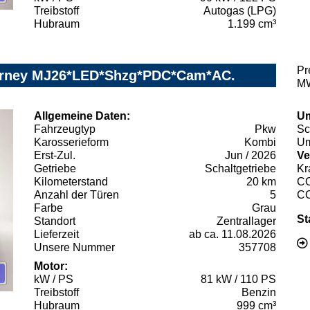
Treibstoff
Autogas (LPG)
Hubraum
1.199 cm³
Pr
ourney MJ26*LED*Shzg*PDC*Cam*AC.
MW
Allgemeine Daten:
Um
Fahrzeugtyp
Pkw
Sc
Karosserieform
Kombi
Um
Erst-Zul.
Jun / 2026
Ve
Getriebe
Schaltgetriebe
Kr
Kilometerstand
20 km
C
Anzahl der Türen
5
C
Farbe
Grau
St
Standort
Zentrallager
Lieferzeit
ab ca. 11.08.2026
Unsere Nummer
357708
Motor:
kW / PS
81 kW / 110 PS
Treibstoff
Benzin
Hubraum
999 cm³