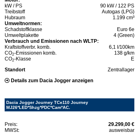
kW / PS
90 kW / 122 PS
Treibstoff
Autogas (LPG)
Hubraum
1.199 cm³
Umweltnormen:
Schadstoffklasse
Euro 6e
Umweltplakette
4 (Green)
Verbrauch und Emissionen nach WLTP:
Kraftstoffverbr. komb.
6,1 l/100km
CO
-Emissionen komb.
138 g/km
2
CO
-Klasse
E
2
Standort
Zentrallager
Details zum Dacia Jogger anzeigen
Dacia Jogger Journey TCe110 Journey
MJ26*LED*Shzg*PDC*Cam*AC.
Preis:
29.299,00 €
MWSt:
ausweisbar