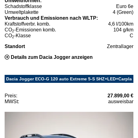
Umweltnormen:
Schadstoffklasse
Euro 6e
Umweltplakette
4 (Green)
Verbrauch und Emissionen nach WLTP:
Kraftstoffverbr. komb.
4,6 l/100km
CO
-Emissionen komb.
104 g/km
2
CO
-Klasse
C
2
Standort
Zentrallager
Details zum Dacia Jogger anzeigen
Dacia Jogger ECO-G 120 auto Extreme 5-S SHZ+LED+Carpla
Preis:
27.899,00 €
MWSt:
ausweisbar