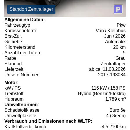
Standort Zentrallager
Allgemeine Daten:
Fahrzeugtyp
Pkw
Karosserieform
Van / Kleinbus
Erst-Zul.
Jun / 2026
Getriebe
Automatik
Kilometerstand
20 km
Anzahl der Türen
5
Farbe
Grau
Standort
Zentrallager
Lieferzeit
ab ca. 11.08.2026
Unsere Nummer
2017-193084
Motor:
kW / PS
116 kW / 158 PS
Treibstoff
Hybrid (Benzin/Elektro)
Hubraum
1.789 cm³
Umweltnormen:
Schadstoffklasse
Euro 6e
Umweltplakette
4 (Green)
Verbrauch und Emissionen nach WLTP:
Kraftstoffverbr. komb.
4,5 l/100km