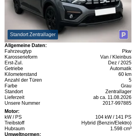
Standort Zentrallager
Allgemeine Daten:
Fahrzeugtyp
Pkw
Karosserieform
Van / Kleinbus
Erst-Zul.
Dez / 2025
Getriebe
Automatik
Kilometerstand
60 km
Anzahl der Türen
5
Farbe
Grau
Standort
Zentrallager
Lieferzeit
ab ca. 11.08.2026
Unsere Nummer
2017-997885
Motor:
kW / PS
104 kW / 141 PS
Treibstoff
Hybrid (Benzin/Elektro)
Hubraum
1.598 cm³
Umweltnormen: