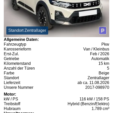
Standort Zentrallager
Allgemeine Daten:
Fahrzeugtyp
Pkw
Karosserieform
Van / Kleinbus
Erst-Zul.
Feb / 2026
Getriebe
Automatik
Kilometerstand
15 km
Anzahl der Türen
5
Farbe
Beige
Standort
Zentrallager
Lieferzeit
ab ca. 11.08.2026
Unsere Nummer
2017-098970
Motor:
kW / PS
116 kW / 158 PS
Treibstoff
Hybrid (Benzin/Elektro)
Hubraum
1.789 cm³