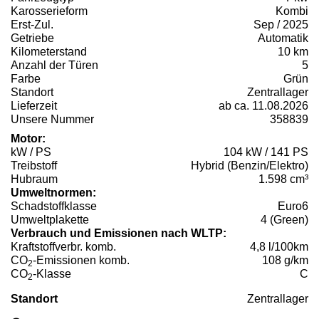
Karosserieform
Kombi
Erst-Zul.
Sep / 2025
Getriebe
Automatik
Kilometerstand
10 km
Anzahl der Türen
5
Farbe
Grün
Standort
Zentrallager
Lieferzeit
ab ca. 11.08.2026
Unsere Nummer
358839
Motor:
kW / PS
104 kW / 141 PS
Treibstoff
Hybrid (Benzin/Elektro)
Hubraum
1.598 cm³
Umweltnormen:
Schadstoffklasse
Euro6
Umweltplakette
4 (Green)
Verbrauch und Emissionen nach WLTP:
Kraftstoffverbr. komb.
4,8 l/100km
CO
-Emissionen komb.
108 g/km
2
CO
-Klasse
C
2
Standort
Zentrallager