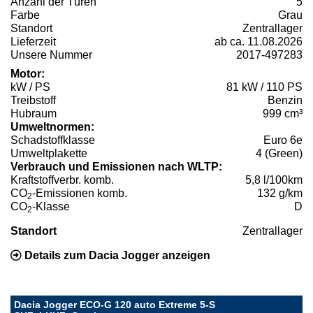
Anzahl der Türen
5
Farbe
Grau
Standort
Zentrallager
Lieferzeit
ab ca. 11.08.2026
Unsere Nummer
2017-497283
Motor:
kW / PS
81 kW / 110 PS
Treibstoff
Benzin
Hubraum
999 cm³
Umweltnormen:
Schadstoffklasse
Euro 6e
Umweltplakette
4 (Green)
Verbrauch und Emissionen nach WLTP:
Kraftstoffverbr. komb.
5,8 l/100km
CO
-Emissionen komb.
132 g/km
2
CO
-Klasse
D
2
Standort
Zentrallager
Details zum Dacia Jogger anzeigen
Dacia Jogger ECO-G 120 auto Extreme 5-S