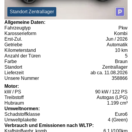
Standort Zentrallager
Allgemeine Daten:
Fahrzeugtyp
Pkw
Karosserieform
Kombi
Erst-Zul.
Jun / 2026
Getriebe
Automatik
Kilometerstand
10 km
Anzahl der Türen
5
Farbe
Braun
Standort
Zentrallager
Lieferzeit
ab ca. 11.08.2026
Unsere Nummer
358866
Motor:
kW / PS
90 kW / 122 PS
Treibstoff
Autogas (LPG)
Hubraum
1.199 cm³
Umweltnormen:
Schadstoffklasse
Euro6
Umweltplakette
4 (Green)
Verbrauch und Emissionen nach WLTP:
Kraftstoffverbr. komb.
6,1 l/100km