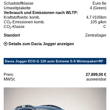
Schadstoffklasse
Euro 6e
Umweltplakette
4 (Green)
Verbrauch und Emissionen nach WLTP:
Kraftstoffverbr. komb.
4,7 l/100km
CO
-Emissionen komb.
105 g/km
2
CO
-Klasse
C
2
Standort
Zentrallager
Details zum Dacia Jogger anzeigen
Dacia Jogger ECO-G 120 auto Extreme 5-S Winterpaket+RF
Preis:
27.899,00 €
MWSt:
ausweisbar