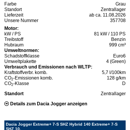
Farbe
Grau
Standort
Zentrallager
Lieferzeit
ab ca. 11.08.2026
Unsere Nummer
357708
Motor:
kW / PS
81 kW / 110 PS
Treibstoff
Benzin
Hubraum
999 cm³
Umweltnormen:
Schadstoffklasse
Euro6
Umweltplakette
4 (Green)
Verbrauch und Emissionen nach WLTP:
Kraftstoffverbr. komb.
5,7 l/100km
CO
-Emissionen komb.
128 g/km
2
CO
-Klasse
D
2
Standort
Zentrallager
Details zum Dacia Jogger anzeigen
Dacia Jogger Extreme+ 7-S SHZ Hybrid 140 Extreme+ 7-S
SHZ 10.