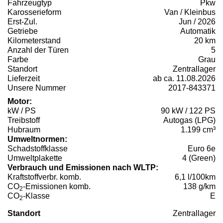
Fahrzeugtyp
Pkw
Karosserieform
Van / Kleinbus
Erst-Zul.
Jun / 2026
Getriebe
Automatik
Kilometerstand
20 km
Anzahl der Türen
5
Farbe
Grau
Standort
Zentrallager
Lieferzeit
ab ca. 11.08.2026
Unsere Nummer
2017-843371
Motor:
kW / PS
90 kW / 122 PS
Treibstoff
Autogas (LPG)
Hubraum
1.199 cm³
Umweltnormen:
Schadstoffklasse
Euro 6e
Umweltplakette
4 (Green)
Verbrauch und Emissionen nach WLTP:
Kraftstoffverbr. komb.
6,1 l/100km
CO
-Emissionen komb.
138 g/km
2
CO
-Klasse
E
2
Standort
Zentrallager