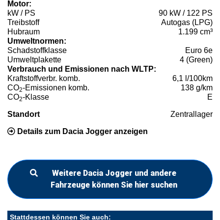
Motor:
kW / PS
90 kW / 122 PS
Treibstoff
Autogas (LPG)
Hubraum
1.199 cm³
Umweltnormen:
Schadstoffklasse
Euro 6e
Umweltplakette
4 (Green)
Verbrauch und Emissionen nach WLTP:
Kraftstoffverbr. komb.
6,1 l/100km
CO
-Emissionen komb.
138 g/km
2
CO
-Klasse
E
2
Standort
Zentrallager
Details zum Dacia Jogger anzeigen
Weitere Dacia Jogger und andere
Fahrzeuge können Sie hier suchen
Stattdessen können Sie auch: