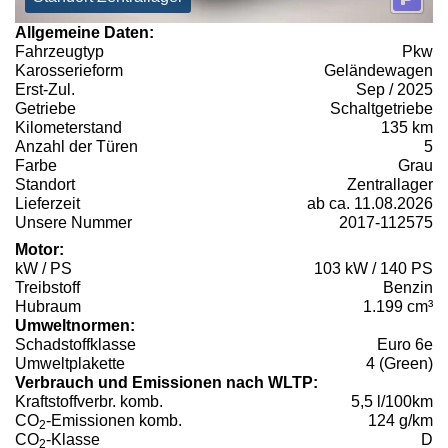
Allgemeine Daten:
Fahrzeugtyp
Pkw
Karosserieform
Geländewagen
Erst-Zul.
Sep / 2025
Getriebe
Schaltgetriebe
Kilometerstand
135 km
Anzahl der Türen
5
Farbe
Grau
Standort
Zentrallager
Lieferzeit
ab ca. 11.08.2026
Unsere Nummer
2017-112575
Motor:
kW / PS
103 kW / 140 PS
Treibstoff
Benzin
Hubraum
1.199 cm³
Umweltnormen:
Schadstoffklasse
Euro 6e
Umweltplakette
4 (Green)
Verbrauch und Emissionen nach WLTP:
Kraftstoffverbr. komb.
5,5 l/100km
CO
-Emissionen komb.
124 g/km
2
CO
-Klasse
D
2