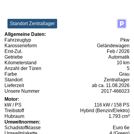
Standort Zentrallager
Allgemeine Daten:
Fahrzeugtyp
Pkw
Karosserieform
Geländewagen
Erst-Zul.
Feb / 2026
Getriebe
Automatik
Kilometerstand
10 km
Anzahl der Türen
5
Farbe
Grau
Standort
Zentrallager
Lieferzeit
ab ca. 11.08.2026
Unsere Nummer
2017-466023
Motor:
kW / PS
116 kW / 158 PS
Treibstoff
Hybrid (Benzin/Elektro)
Hubraum
1.793 cm³
Umweltnormen:
Schadstoffklasse
Euro 6e
Umweltplakette
4 (Green)