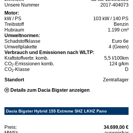
Unsere Nummer
2017-404073
Motor:
kW / PS
103 kW / 140 PS
Treibstoff
Benzin
Hubraum
1.199 cm³
Umweltnormen:
Schadstoffklasse
Euro 6e
Umweltplakette
4 (Green)
Verbrauch und Emissionen nach WLTP:
Kraftstoffverbr. komb.
5,5 l/100km
CO
-Emissionen komb.
124 g/km
2
CO
-Klasse
D
2
Standort
Zentrallager
Details zum Dacia Bigster anzeigen
Dacia Bigster Hybrid 155 Extreme SHZ LKHZ Pano
Preis:
34.699,00 €
MWSt:
ausweisbar