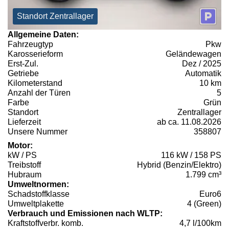
Standort Zentrallager
Allgemeine Daten:
Fahrzeugtyp
Pkw
Karosserieform
Geländewagen
Erst-Zul.
Dez / 2025
Getriebe
Automatik
Kilometerstand
10 km
Anzahl der Türen
5
Farbe
Grün
Standort
Zentrallager
Lieferzeit
ab ca. 11.08.2026
Unsere Nummer
358807
Motor:
kW / PS
116 kW / 158 PS
Treibstoff
Hybrid (Benzin/Elektro)
Hubraum
1.799 cm³
Umweltnormen:
Schadstoffklasse
Euro6
Umweltplakette
4 (Green)
Verbrauch und Emissionen nach WLTP:
Kraftstoffverbr. komb.
4,7 l/100km