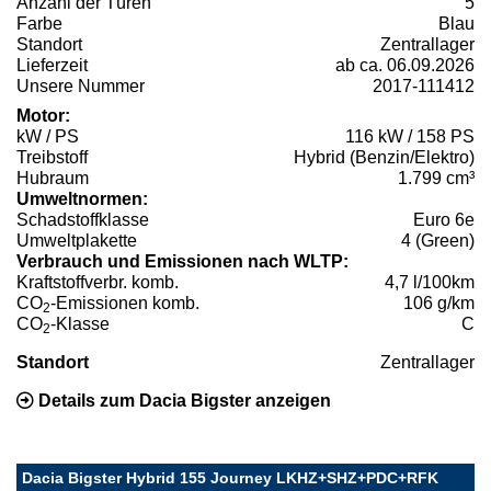
Anzahl der Türen
5
Farbe
Blau
Standort
Zentrallager
Lieferzeit
ab ca. 06.09.2026
Unsere Nummer
2017-111412
Motor:
kW / PS
116 kW / 158 PS
Treibstoff
Hybrid (Benzin/Elektro)
Hubraum
1.799 cm³
Umweltnormen:
Schadstoffklasse
Euro 6e
Umweltplakette
4 (Green)
Verbrauch und Emissionen nach WLTP:
Kraftstoffverbr. komb.
4,7 l/100km
CO
-Emissionen komb.
106 g/km
2
CO
-Klasse
C
2
Standort
Zentrallager
Details zum Dacia Bigster anzeigen
Dacia Bigster Hybrid 155 Journey LKHZ+SHZ+PDC+RFK