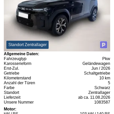
Standort Zentrallager
Allgemeine Daten:
Fahrzeugtyp
Pkw
Karosserieform
Geländewagen
Erst-Zul.
Jun / 2026
Getriebe
Schaltgetriebe
Kilometerstand
10 km
Anzahl der Türen
5
Farbe
Schwarz
Standort
Zentrallager
Lieferzeit
ab ca. 11.08.2026
Unsere Nummer
1083587
Motor:
kW / PS
103 kW / 140 PS