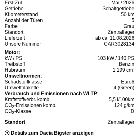
Erst-Zul.
Mai / 2026
Getriebe
Schaltgetriebe
Kilometerstand
50 km
Anzahl der Türen
5
Farbe
Grau
Standort
Zentrallager
Lieferzeit
ab ca. 11.08.2026
Unsere Nummer
CAR3028134
Motor:
kW / PS
103 kW / 140 PS
Treibstoff
Benzin
Hubraum
1.199 cm³
Umweltnormen:
Schadstoffklasse
Euro6
Umweltplakette
4 (Green)
Verbrauch und Emissionen nach WLTP:
Kraftstoffverbr. komb.
5,5 l/100km
CO
-Emissionen komb.
124 g/km
2
CO
-Klasse
D
2
Standort
Zentrallager
Details zum Dacia Bigster anzeigen