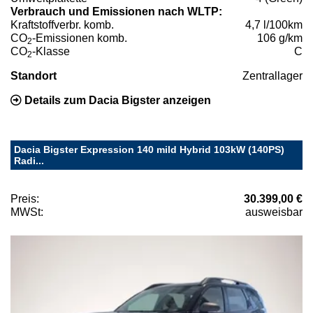
Verbrauch und Emissionen nach WLTP:
Kraftstoffverbr. komb.
4,7 l/100km
CO
-Emissionen komb.
106 g/km
2
CO
-Klasse
C
2
Standort
Zentrallager
Details zum Dacia Bigster anzeigen
Dacia Bigster Expression 140 mild Hybrid 103kW (140PS)
Radi...
Preis:
30.399,00 €
MWSt:
ausweisbar