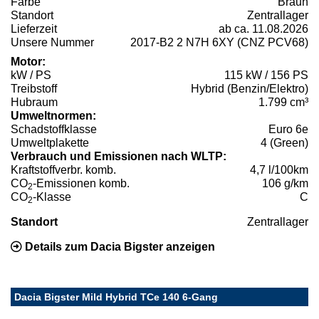
Farbe
Braun
Standort
Zentrallager
Lieferzeit
ab ca. 11.08.2026
Unsere Nummer
2017-B2 2 N7H 6XY (CNZ PCV68)
Motor:
kW / PS
115 kW / 156 PS
Treibstoff
Hybrid (Benzin/Elektro)
Hubraum
1.799 cm³
Umweltnormen:
Schadstoffklasse
Euro 6e
Umweltplakette
4 (Green)
Verbrauch und Emissionen nach WLTP:
Kraftstoffverbr. komb.
4,7 l/100km
CO
-Emissionen komb.
106 g/km
2
CO
-Klasse
C
2
Standort
Zentrallager
Details zum Dacia Bigster anzeigen
Dacia Bigster Mild Hybrid TCe 140 6-Gang