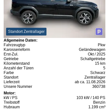
Standort Zentrallager
Allgemeine Daten:
Fahrzeugtyp
Pkw
Karosserieform
Geländewagen
Erst-Zul.
Okt / 2025
Getriebe
Schaltgetriebe
Kilometerstand
15 km
Anzahl der Türen
5
Farbe
Schwarz
Standort
Zentrallager
Lieferzeit
ab ca. 11.08.2026
Unsere Nummer
360738
Motor:
kW / PS
103 kW / 140 PS
Treibstoff
Benzin
Hubraum
1.199 cm³