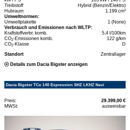
Treibstoff
Hybrid (Benzin/Elektro)
Hubraum
1.199 cm³
Umweltnormen:
Umweltplakette
1 (None)
Verbrauch und Emissionen nach WLTP:
Kraftstoffverbr. komb.
5,4 l/100km
CO
-Emissionen komb.
122 g/km
2
CO
-Klasse
D
2
Standort
Zentrallager
Details zum Dacia Bigster anzeigen
Dacia Bigster TCe 140 Expression SHZ LKHZ Navi
Preis:
29.399,00 €
MWSt:
ausweisbar