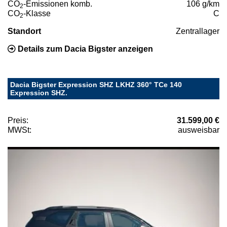
CO
-Emissionen komb.
106 g/km
2
CO
-Klasse
C
2
Standort
Zentrallager
Details zum Dacia Bigster anzeigen
Dacia Bigster Expression SHZ LKHZ 360° TCe 140
Expression SHZ.
Preis:
31.599,00 €
MWSt:
ausweisbar