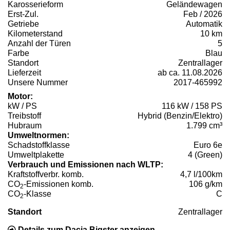
Karosserieform
Geländewagen
Erst-Zul.
Feb / 2026
Getriebe
Automatik
Kilometerstand
10 km
Anzahl der Türen
5
Farbe
Blau
Standort
Zentrallager
Lieferzeit
ab ca. 11.08.2026
Unsere Nummer
2017-465992
Motor:
kW / PS
116 kW / 158 PS
Treibstoff
Hybrid (Benzin/Elektro)
Hubraum
1.799 cm³
Umweltnormen:
Schadstoffklasse
Euro 6e
Umweltplakette
4 (Green)
Verbrauch und Emissionen nach WLTP:
Kraftstoffverbr. komb.
4,7 l/100km
CO
-Emissionen komb.
106 g/km
2
CO
-Klasse
C
2
Standort
Zentrallager
Details zum Dacia Bigster anzeigen