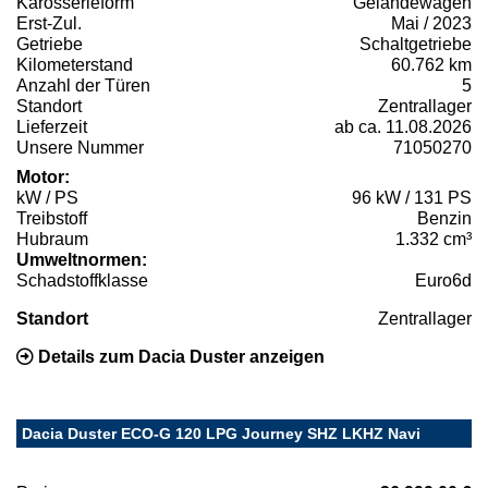
Karosserieform
Geländewagen
Erst-Zul.
Mai / 2023
Getriebe
Schaltgetriebe
Kilometerstand
60.762 km
Anzahl der Türen
5
Standort
Zentrallager
Lieferzeit
ab ca. 11.08.2026
Unsere Nummer
71050270
Motor:
kW / PS
96 kW / 131 PS
Treibstoff
Benzin
Hubraum
1.332 cm³
Umweltnormen:
Schadstoffklasse
Euro6d
Standort
Zentrallager
Details zum Dacia Duster anzeigen
Dacia Duster ECO-G 120 LPG Journey SHZ LKHZ Navi