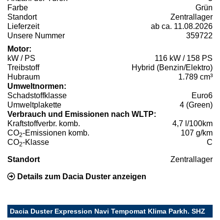
Farbe
Grün
Standort
Zentrallager
Lieferzeit
ab ca. 11.08.2026
Unsere Nummer
359722
Motor:
kW / PS
116 kW / 158 PS
Treibstoff
Hybrid (Benzin/Elektro)
Hubraum
1.789 cm³
Umweltnormen:
Schadstoffklasse
Euro6
Umweltplakette
4 (Green)
Verbrauch und Emissionen nach WLTP:
Kraftstoffverbr. komb.
4,7 l/100km
CO
-Emissionen komb.
107 g/km
2
CO
-Klasse
C
2
Standort
Zentrallager
Details zum Dacia Duster anzeigen
Dacia Duster Expression Navi Tempomat Klima Parkh. SHZ