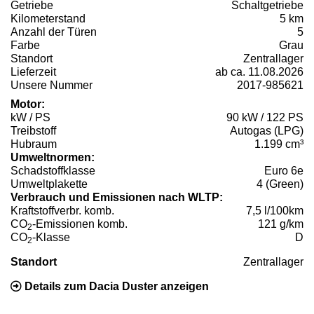
Getriebe
Schaltgetriebe
Kilometerstand
5 km
Anzahl der Türen
5
Farbe
Grau
Standort
Zentrallager
Lieferzeit
ab ca. 11.08.2026
Unsere Nummer
2017-985621
Motor:
kW / PS
90 kW / 122 PS
Treibstoff
Autogas (LPG)
Hubraum
1.199 cm³
Umweltnormen:
Schadstoffklasse
Euro 6e
Umweltplakette
4 (Green)
Verbrauch und Emissionen nach WLTP:
Kraftstoffverbr. komb.
7,5 l/100km
CO
-Emissionen komb.
121 g/km
2
CO
-Klasse
D
2
Standort
Zentrallager
Details zum Dacia Duster anzeigen