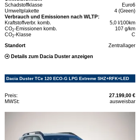
Schadstoffklasse
Euro6
Umweltplakette
4 (Green)
Verbrauch und Emissionen nach WLTP:
Kraftstoffverbr. komb.
5,0 l/100km
CO
-Emissionen komb.
107 g/km
2
CO
-Klasse
C
2
Standort
Zentrallager
Details zum Dacia Duster anzeigen
Dacia Duster TCe 120 ECO-G LPG Extreme SHZ+RFK+LED
Preis:
27.199,00 €
MWSt:
ausweisbar