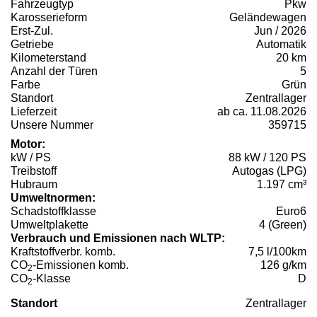
Fahrzeugtyp
Pkw
Karosserieform
Geländewagen
Erst-Zul.
Jun / 2026
Getriebe
Automatik
Kilometerstand
20 km
Anzahl der Türen
5
Farbe
Grün
Standort
Zentrallager
Lieferzeit
ab ca. 11.08.2026
Unsere Nummer
359715
Motor:
kW / PS
88 kW / 120 PS
Treibstoff
Autogas (LPG)
Hubraum
1.197 cm³
Umweltnormen:
Schadstoffklasse
Euro6
Umweltplakette
4 (Green)
Verbrauch und Emissionen nach WLTP:
Kraftstoffverbr. komb.
7,5 l/100km
CO
-Emissionen komb.
126 g/km
2
CO
-Klasse
D
2
Standort
Zentrallager