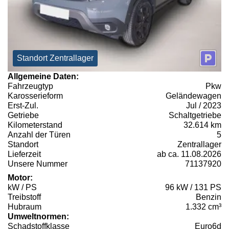
Standort Zentrallager
Allgemeine Daten:
Fahrzeugtyp
Pkw
Karosserieform
Geländewagen
Erst-Zul.
Jul / 2023
Getriebe
Schaltgetriebe
Kilometerstand
32.614 km
Anzahl der Türen
5
Standort
Zentrallager
Lieferzeit
ab ca. 11.08.2026
Unsere Nummer
71137920
Motor:
kW / PS
96 kW / 131 PS
Treibstoff
Benzin
Hubraum
1.332 cm³
Umweltnormen:
Schadstoffklasse
Euro6d