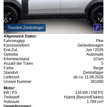
Standort Zentrallager
Allgemeine Daten:
Fahrzeugtyp
Pkw
Karosserieform
Geländewagen
Erst-Zul.
Jan / 2026
Getriebe
Automatik
Kilometerstand
10 km
Anzahl der Türen
5
Farbe
Beige
Standort
Zentrallager
Lieferzeit
ab ca. 11.08.2026
Unsere Nummer
361090
Motor:
kW / PS
116 kW / 158 PS
Treibstoff
Hybrid (Benzin/Elektro)
Hubraum
1.789 cm³
Umweltnormen: