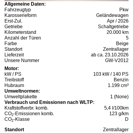
Allgemeine Daten:
Fahrzeugtyp
Pkw
Karosserieform
Geländewagen
Erst-Zul.
Apr / 2026
Getriebe
Schaltgetriebe
Kilometerstand
20.000 km
Anzahl der Türen
5
Farbe
Beige
Standort
Zentrallager
Lieferzeit
ab ca. 23.10.2026
Unsere Nummer
GW-V2012
Motor:
kW / PS
103 kW / 140 PS
Treibstoff
Benzin
Hubraum
1.199 cm³
Umweltnormen:
Umweltplakette
1 (None)
Verbrauch und Emissionen nach WLTP:
Kraftstoffverbr. komb.
5,4 l/100km
CO
-Emissionen komb.
123 g/km
2
CO
-Klasse
D
2
Standort
Zentrallager