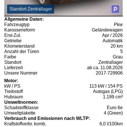
Standort Zentrallager
Allgemeine Daten:
Fahrzeugtyp
Pkw
Karosserieform
Geländewagen
Erst-Zul.
Apr / 2026
Getriebe
Automatik
Kilometerstand
20 km
Anzahl der Türen
5
Farbe
Grau
Standort
Zentrallager
Lieferzeit
ab ca. 11.08.2026
Unsere Nummer
2017-729906
Motor:
kW / PS
113 kW / 154 PS
Treibstoff
Autogas (LPG)
Hubraum
1.199 cm³
Umweltnormen:
Schadstoffklasse
Euro 6e
Umweltplakette
4 (Green)
Verbrauch und Emissionen nach WLTP:
Kraftstoffverbr. komb.
6,0 l/100km