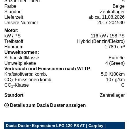
Anzahl der Türen
5
Farbe
Beige
Standort
Zentrallager
Lieferzeit
ab ca. 11.08.2026
Unsere Nummer
2017-204530
Motor:
kW / PS
116 kW / 158 PS
Treibstoff
Hybrid (Benzin/Elektro)
Hubraum
1.789 cm³
Umweltnormen:
Schadstoffklasse
Euro 6e
Umweltplakette
4 (Green)
Verbrauch und Emissionen nach WLTP:
Kraftstoffverbr. komb.
5,0 l/100km
CO
-Emissionen komb.
107 g/km
2
CO
-Klasse
C
2
Standort
Zentrallager
Details zum Dacia Duster anzeigen
Dacia Duster Expressiom LPG 120 PS AT | Carplay |