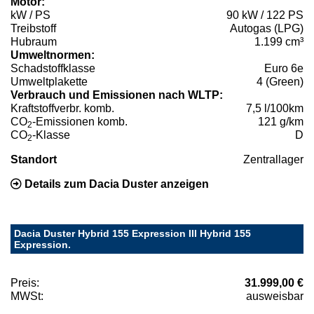
Motor:
kW / PS
90 kW / 122 PS
Treibstoff
Autogas (LPG)
Hubraum
1.199 cm³
Umweltnormen:
Schadstoffklasse
Euro 6e
Umweltplakette
4 (Green)
Verbrauch und Emissionen nach WLTP:
Kraftstoffverbr. komb.
7,5 l/100km
CO
-Emissionen komb.
121 g/km
2
CO
-Klasse
D
2
Standort
Zentrallager
Details zum Dacia Duster anzeigen
Dacia Duster Hybrid 155 Expression III Hybrid 155
Expression.
Preis:
31.999,00 €
MWSt:
ausweisbar