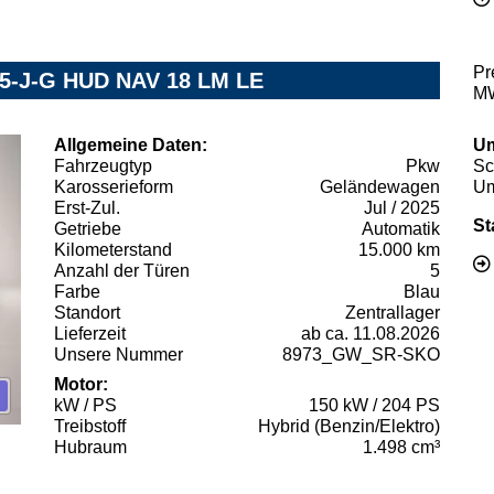
Pr
 5-J-G HUD NAV 18 LM LE
MW
Allgemeine Daten:
Um
Fahrzeugtyp
Pkw
Sc
Karosserieform
Geländewagen
Um
Erst-Zul.
Jul / 2025
St
Getriebe
Automatik
Kilometerstand
15.000 km
Anzahl der Türen
5
Farbe
Blau
Standort
Zentrallager
Lieferzeit
ab ca. 11.08.2026
Unsere Nummer
8973_GW_SR-SKO
Motor:
kW / PS
150 kW / 204 PS
Treibstoff
Hybrid (Benzin/Elektro)
Hubraum
1.498 cm³