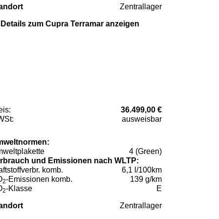
andort
Zentrallager
Details zum Cupra Terramar anzeigen
eis:
36.499,00 €
St:
ausweisbar
weltnormen:
weltplakette
4 (Green)
rbrauch und Emissionen nach WLTP:
aftstoffverbr. komb.
6,1 l/100km
O
-Emissionen komb.
139 g/km
2
O
-Klasse
E
2
andort
Zentrallager