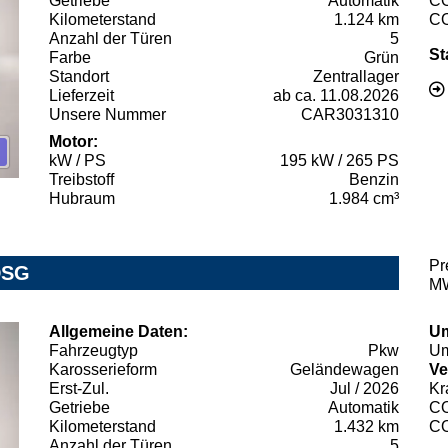
Getriebe
Automatik
C
Kilometerstand
1.124 km
C
Anzahl der Türen
5
St
Farbe
Grün
Standort
Zentrallager
Lieferzeit
ab ca. 11.08.2026
Unsere Nummer
CAR3031310
Motor:
kW / PS
195 kW / 265 PS
Treibstoff
Benzin
Hubraum
1.984 cm³
Pr
DSG
MW
Allgemeine Daten:
Um
Fahrzeugtyp
Pkw
Um
Karosserieform
Geländewagen
Ve
Erst-Zul.
Jul / 2026
Kr
Getriebe
Automatik
C
Kilometerstand
1.432 km
C
Anzahl der Türen
5