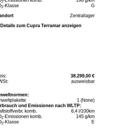
O
-Emissionen komb.
196 g/km
2
O
-Klasse
G
2
andort
Zentrallager
Details zum Cupra Terramar anzeigen
eis:
38.299,00 €
St:
ausweisbar
weltnormen:
weltplakette
1 (None)
rbrauch und Emissionen nach WLTP:
aftstoffverbr. komb.
6,4 l/100km
O
-Emissionen komb.
145 g/km
2
O
-Klasse
E
2