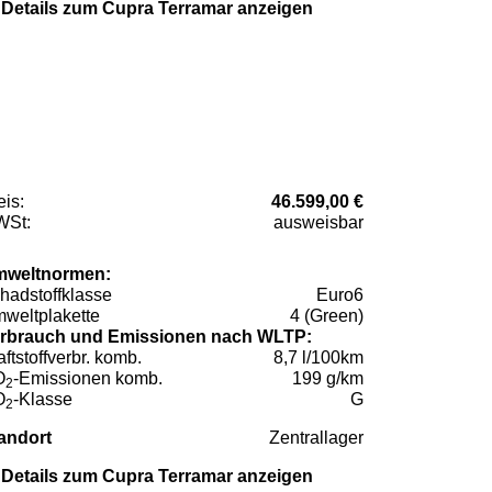
Details zum Cupra Terramar anzeigen
eis:
46.599,00 €
St:
ausweisbar
weltnormen:
hadstoffklasse
Euro6
weltplakette
4 (Green)
rbrauch und Emissionen nach WLTP:
aftstoffverbr. komb.
8,7 l/100km
O
-Emissionen komb.
199 g/km
2
O
-Klasse
G
2
andort
Zentrallager
Details zum Cupra Terramar anzeigen