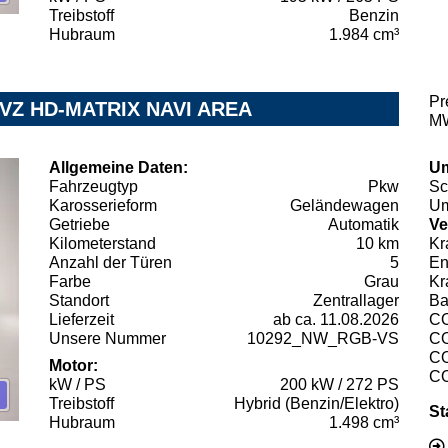
Treibstoff
Benzin
Hubraum
1.984 cm³
Pr
G VZ HD-MATRIX NAVI AREA
MW
Allgemeine Daten:
Um
Fahrzeugtyp
Pkw
Sc
Karosserieform
Geländewagen
Um
Getriebe
Automatik
Ve
Kilometerstand
10 km
Kr
Anzahl der Türen
5
En
Farbe
Grau
Kr
Standort
Zentrallager
Ba
Lieferzeit
ab ca. 11.08.2026
C
Unsere Nummer
10292_NW_RGB-VS
C
C
Motor:
C
kW / PS
200 kW / 272 PS
Treibstoff
Hybrid (Benzin/Elektro)
St
Hubraum
1.498 cm³