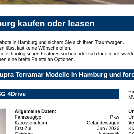
urg kaufen oder leasen
ebote in Hamburg und sichern Sie sich Ihren Traumwagen.
n lässt fast keine Wünsche offen.
 technologischen Features suchen oder sich für ein preiswertes
nen eine breite Palette an Optionen.
upra Terramar Modelle in Hamburg und ford
Pr
SG 4Drive
MW
Allgemeine Daten:
Um
Fahrzeugtyp
Pkw
Um
Karosserieform
Geländewagen
Ve
Erst-Zul.
Jun / 2026
Kr