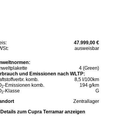
eis:
47.999,00 €
St:
ausweisbar
weltnormen:
weltplakette
4 (Green)
rbrauch und Emissionen nach WLTP:
aftstoffverbr. komb.
8,5 l/100km
O
-Emissionen komb.
194 g/km
2
O
-Klasse
G
2
andort
Zentrallager
Details zum Cupra Terramar anzeigen