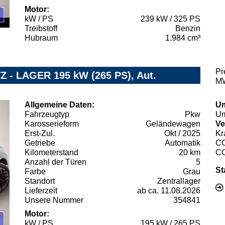
Motor:
kW / PS
239 kW / 325 PS
Treibstoff
Benzin
Hubraum
1.984 cm³
Pr
Z - LAGER 195 kW (265 PS), Aut.
MW
Allgemeine Daten:
Um
Fahrzeugtyp
Pkw
Um
Karosserieform
Geländewagen
Ve
Erst-Zul.
Okt / 2025
Kr
Getriebe
Automatik
C
Kilometerstand
20 km
C
Anzahl der Türen
5
St
Farbe
Grau
Standort
Zentrallager
Lieferzeit
ab ca. 11.08.2026
Unsere Nummer
354841
Motor:
kW / PS
195 kW / 265 PS