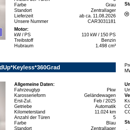
St
Farbe
Grau
Standort
Zentrallager
Lieferzeit
ab ca. 11.08.2026
Unsere Nummer
CAR3031181
Motor:
kW / PS
110 kW / 150 PS
Treibstoff
Benzin
Hubraum
1.498 cm³
Pr
adUp*Keyless*360Grad
MW
Allgemeine Daten:
Um
Fahrzeugtyp
Pkw
Um
Karosserieform
Geländewagen
Ve
Erst-Zul.
Feb / 2025
Kr
Getriebe
Automatik
C
Kilometerstand
11.024 km
C
Anzahl der Türen
5
St
Farbe
Blau
Standort
Zentrallager