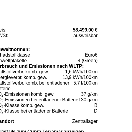
eis:
58.499,00 €
St:
ausweisbar
weltnormen:
hadstoffklasse
Euro6
weltplakette
4 (Green)
rbrauch und Emissionen nach WLTP:
aftstoffverbr. komb. gew.
1,6 kWh/100km
ergieverbr. komb. gew.
13,9 kWh/100km
aftstoffverbr. komb. bei entladener
5,7 l/100km
tterie
O
-Emissionen komb. gew.
37 g/km
2
O
-Emissionen bei entladener Batterie
130 g/km
2
O
-Klasse komb. gew.
B
2
O
-Klasse bei entladener Batterie
D
2
andort
Zentrallager
Details zum Cupra Terramar anzeigen