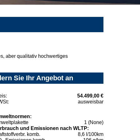
, aber qualitativ hochwertiges
ern Sie Ihr Angebot an
eis:
54.499,00 €
St:
ausweisbar
weltnormen:
weltplakette
1 (None)
rbrauch und Emissionen nach WLTP:
aftstoffverbr. komb.
8,6 l/100km