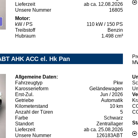
Lieferzeit
ab ca. 12.08.2026
Unsere Nummer
16805
Motor:
kW / PS
110 kW / 150 PS
Treibstoff
Benzin
Hubraum
1.498 cm³
Pr
 ABT AHK ACC el. Hk Pan
MW
Allgemeine Daten:
Um
Fahrzeugtyp
Pkw
Sc
Karosserieform
Geländewagen
Um
Erst-Zul.
Jun / 2026
Ve
Getriebe
Automatik
Kr
Kilometerstand
10 km
C
Anzahl der Türen
5
C
Farbe
Schwarz
St
Standort
Zentrallager
Lieferzeit
ab ca. 25.08.2026
Unsere Nummer
126183ABT