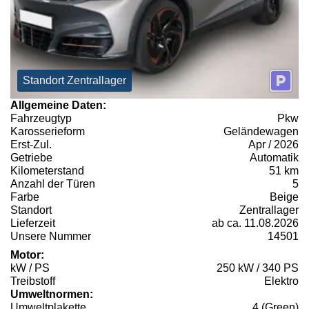
Standort Zentrallager
Allgemeine Daten:
Fahrzeugtyp
Pkw
Karosserieform
Geländewagen
Erst-Zul.
Apr / 2026
Getriebe
Automatik
Kilometerstand
51 km
Anzahl der Türen
5
Farbe
Beige
Standort
Zentrallager
Lieferzeit
ab ca. 11.08.2026
Unsere Nummer
14501
Motor:
kW / PS
250 kW / 340 PS
Treibstoff
Elektro
Umweltnormen:
Umweltplakette
4 (Green)