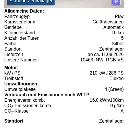
Standort Zentrallager
Allgemeine Daten:
Fahrzeugtyp
Pkw
Karosserieform
Geländewagen
Getriebe
Automatik
Kilometerstand
10 km
Anzahl der Türen
5
Farbe
Silber
Standort
Zentrallager
Lieferzeit
ab ca. 11.08.2026
Unsere Nummer
10463_NW_RGB-VS
Motor:
kW / PS
210 kW / 286 PS
Treibstoff
Elektro
Umweltnormen:
Umweltplakette
4 (Green)
Verbrauch und Emissionen nach WLTP:
Energieverbr. komb.
16,0 kWh/100km
CO
-Emissionen komb.
0 g/km
2
CO
-Klasse
A
2
Standort
Zentrallager