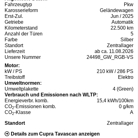
Fahrzeugtyp
Pkw
Karosserieform
Geländewagen
Erst-Zul.
Jun / 2025
Getriebe
Automatik
Kilometerstand
22.500 km
Anzahl der Türen
5
Farbe
Silber
Standort
Zentrallager
Lieferzeit
ab ca. 11.08.2026
Unsere Nummer
24498_GW_RGB-VS
Motor:
kW / PS
210 kW / 286 PS
Treibstoff
Elektro
Umweltnormen:
Umweltplakette
4 (Green)
Verbrauch und Emissionen nach WLTP:
Energieverbr. komb.
15,4 kWh/100km
CO
-Emissionen komb.
0 g/km
2
CO
-Klasse
A
2
Standort
Zentrallager
Details zum Cupra Tavascan anzeigen