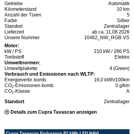
Getriebe
Automatik
Kilometerstand
10 km
Anzahl der Türen
5
Farbe
Silber
Standort
Zentrallager
Lieferzeit
ab ca. 11.08.2026
Unsere Nummer
10462_NW_RGB-VS
Motor:
kW / PS
210 kW / 286 PS
Treibstoff
Elektro
Umweltnormen:
Umweltplakette
4 (Green)
Verbrauch und Emissionen nach WLTP:
Energieverbr. komb.
16,0 kWh/100km
CO
-Emissionen komb.
0 g/km
2
CO
-Klasse
A
2
Standort
Zentrallager
Details zum Cupra Tavascan anzeigen
Cupra Tavascan Endurance 82 kWh LED NAVI