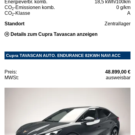
Energieverbr. komb.
18,5 kWh/100km
CO
-Emissionen komb.
0 g/km
2
CO
-Klasse
A
2
Standort
Zentrallager
Details zum Cupra Tavascan anzeigen
Cupra TAVASCAN AUTO. ENDURANCE 82KWH NAVI ACC
Preis:
48.899,00 €
MWSt:
ausweisbar