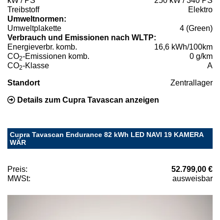
kW / PS
250 kW / 340 PS
Treibstoff
Elektro
Umweltnormen:
Umweltplakette
4 (Green)
Verbrauch und Emissionen nach WLTP:
Energieverbr. komb.
16,6 kWh/100km
CO
-Emissionen komb.
0 g/km
2
CO
-Klasse
A
2
Standort
Zentrallager
Details zum Cupra Tavascan anzeigen
Cupra Tavascan Endurance 82 kWh LED NAVI 19 KAMERA
WÄR
Preis:
52.799,00 €
MWSt:
ausweisbar