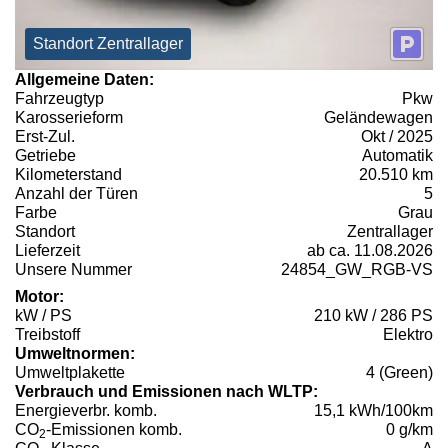
Standort Zentrallager
Allgemeine Daten:
Fahrzeugtyp
Pkw
Karosserieform
Geländewagen
Erst-Zul.
Okt / 2025
Getriebe
Automatik
Kilometerstand
20.510 km
Anzahl der Türen
5
Farbe
Grau
Standort
Zentrallager
Lieferzeit
ab ca. 11.08.2026
Unsere Nummer
24854_GW_RGB-VS
Motor:
kW / PS
210 kW / 286 PS
Treibstoff
Elektro
Umweltnormen:
Umweltplakette
4 (Green)
Verbrauch und Emissionen nach WLTP:
Energieverbr. komb.
15,1 kWh/100km
CO
-Emissionen komb.
0 g/km
2