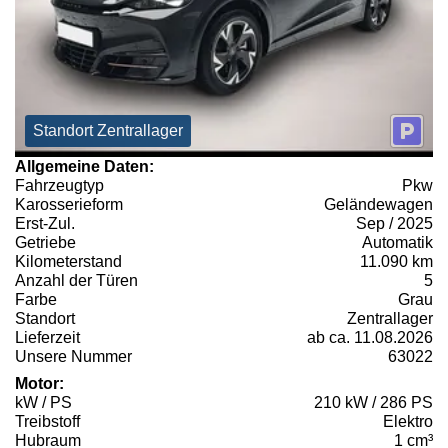
Standort Zentrallager
Allgemeine Daten:
Fahrzeugtyp
Pkw
Karosserieform
Geländewagen
Erst-Zul.
Sep / 2025
Getriebe
Automatik
Kilometerstand
11.090 km
Anzahl der Türen
5
Farbe
Grau
Standort
Zentrallager
Lieferzeit
ab ca. 11.08.2026
Unsere Nummer
63022
Motor:
kW / PS
210 kW / 286 PS
Treibstoff
Elektro
Hubraum
1 cm³