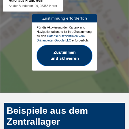
Autohaus Frank Rein
An der Bundesstr. 29, 25358 Horst
Zustimmung erforderlich
Für die Aktivierung der Karten- und
Navigationsdienste ist Ihre Zustimmung
zu den
Datenschutzrichtlinien vom
Drittanbieter Google LLC
erforderlich.
Zustimmen
und aktivieren
Beispiele aus dem
Zentrallager