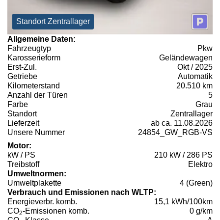
Standort Zentrallager
Allgemeine Daten:
Fahrzeugtyp
Pkw
Karosserieform
Geländewagen
Erst-Zul.
Okt / 2025
Getriebe
Automatik
Kilometerstand
20.510 km
Anzahl der Türen
5
Farbe
Grau
Standort
Zentrallager
Lieferzeit
ab ca. 11.08.2026
Unsere Nummer
24854_GW_RGB-VS
Motor:
kW / PS
210 kW / 286 PS
Treibstoff
Elektro
Umweltnormen:
Umweltplakette
4 (Green)
Verbrauch und Emissionen nach WLTP:
Energieverbr. komb.
15,1 kWh/100km
CO
-Emissionen komb.
0 g/km
2