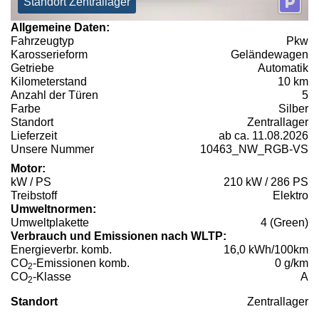
Standort Zentrallager
Allgemeine Daten:
Fahrzeugtyp
Pkw
Karosserieform
Geländewagen
Getriebe
Automatik
Kilometerstand
10 km
Anzahl der Türen
5
Farbe
Silber
Standort
Zentrallager
Lieferzeit
ab ca. 11.08.2026
Unsere Nummer
10463_NW_RGB-VS
Motor:
kW / PS
210 kW / 286 PS
Treibstoff
Elektro
Umweltnormen:
Umweltplakette
4 (Green)
Verbrauch und Emissionen nach WLTP:
Energieverbr. komb.
16,0 kWh/100km
CO
-Emissionen komb.
0 g/km
2
CO
-Klasse
A
2
Standort
Zentrallager