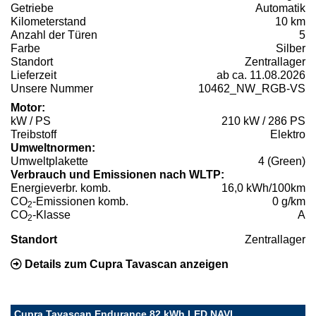
Getriebe
Automatik
Kilometerstand
10 km
Anzahl der Türen
5
Farbe
Silber
Standort
Zentrallager
Lieferzeit
ab ca. 11.08.2026
Unsere Nummer
10462_NW_RGB-VS
Motor:
kW / PS
210 kW / 286 PS
Treibstoff
Elektro
Umweltnormen:
Umweltplakette
4 (Green)
Verbrauch und Emissionen nach WLTP:
Energieverbr. komb.
16,0 kWh/100km
CO
-Emissionen komb.
0 g/km
2
CO
-Klasse
A
2
Standort
Zentrallager
Details zum Cupra Tavascan anzeigen
Cupra Tavascan Endurance 82 kWh LED NAVI