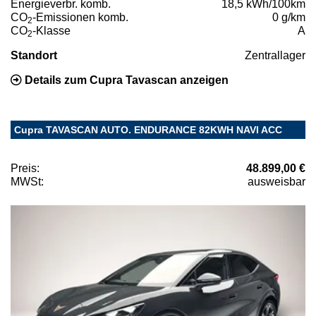
Energieverbr. komb.
18,5 kWh/100km
CO
-Emissionen komb.
0 g/km
2
CO
-Klasse
A
2
Standort
Zentrallager
Details zum Cupra Tavascan anzeigen
Cupra TAVASCAN AUTO. ENDURANCE 82KWH NAVI ACC
Preis:
48.899,00 €
MWSt:
ausweisbar