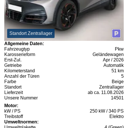
Standort Zentrallager
Allgemeine Daten:
Fahrzeugtyp
Pkw
Karosserieform
Geländewagen
Erst-Zul.
Apr / 2026
Getriebe
Automatik
Kilometerstand
51 km
Anzahl der Türen
5
Farbe
Beige
Standort
Zentrallager
Lieferzeit
ab ca. 11.08.2026
Unsere Nummer
14501
Motor:
kW / PS
250 kW / 340 PS
Treibstoff
Elektro
Umweltnormen:
Umweltplakette
4 (Green)