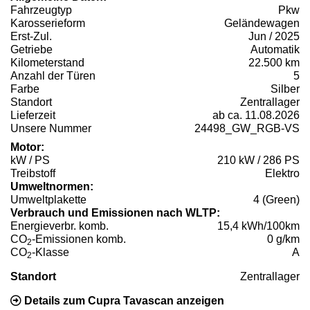
Fahrzeugtyp
Pkw
Karosserieform
Geländewagen
Erst-Zul.
Jun / 2025
Getriebe
Automatik
Kilometerstand
22.500 km
Anzahl der Türen
5
Farbe
Silber
Standort
Zentrallager
Lieferzeit
ab ca. 11.08.2026
Unsere Nummer
24498_GW_RGB-VS
Motor:
kW / PS
210 kW / 286 PS
Treibstoff
Elektro
Umweltnormen:
Umweltplakette
4 (Green)
Verbrauch und Emissionen nach WLTP:
Energieverbr. komb.
15,4 kWh/100km
CO
-Emissionen komb.
0 g/km
2
CO
-Klasse
A
2
Standort
Zentrallager
Details zum Cupra Tavascan anzeigen