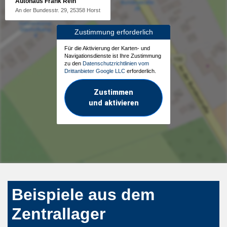
Autohaus Frank Rein
An der Bundesstr. 29, 25358 Horst
Zustimmung erforderlich
Für die Aktivierung der Karten- und
Navigationsdienste ist Ihre Zustimmung
zu den
Datenschutzrichtlinien vom
Drittanbieter Google LLC
erforderlich.
Zustimmen
und aktivieren
Beispiele aus dem
Zentrallager