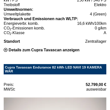
kW / PS
250 kW / 340 PS
Treibstoff
Elektro
Umweltnormen:
Umweltplakette
4 (Green)
Verbrauch und Emissionen nach WLTP:
Energieverbr. komb.
16,6 kWh/100km
CO
-Emissionen komb.
0 g/km
2
CO
-Klasse
A
2
Standort
Zentrallager
Details zum Cupra Tavascan anzeigen
Cupra Tavascan Endurance 82 kWh LED NAVI 19 KAMERA
WÄR
Preis:
52.799,00 €
MWSt:
ausweisbar