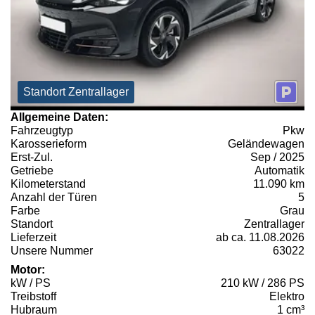
Standort Zentrallager
Allgemeine Daten:
Fahrzeugtyp
Pkw
Karosserieform
Geländewagen
Erst-Zul.
Sep / 2025
Getriebe
Automatik
Kilometerstand
11.090 km
Anzahl der Türen
5
Farbe
Grau
Standort
Zentrallager
Lieferzeit
ab ca. 11.08.2026
Unsere Nummer
63022
Motor:
kW / PS
210 kW / 286 PS
Treibstoff
Elektro
Hubraum
1 cm³