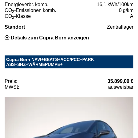
Energieverbr. komb.
16,1 kWh/100km
CO
-Emissionen komb.
0 g/km
2
CO
-Klasse
A
2
Standort
Zentrallager
Details zum Cupra Born anzeigen
Cupra Born NAVI+BEATS+ACC/PCC+PARK-
ASS+SHZ+WÄRMEPUMPE+
Preis:
35.899,00 €
MWSt:
ausweisbar