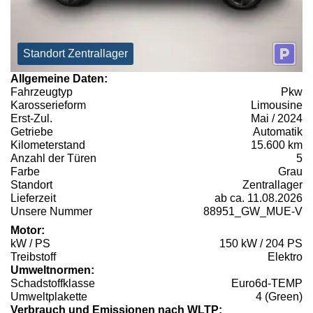
Standort Zentrallager
Allgemeine Daten:
Fahrzeugtyp
Pkw
Karosserieform
Limousine
Erst-Zul.
Mai / 2024
Getriebe
Automatik
Kilometerstand
15.600 km
Anzahl der Türen
5
Farbe
Grau
Standort
Zentrallager
Lieferzeit
ab ca. 11.08.2026
Unsere Nummer
88951_GW_MUE-V
Motor:
kW / PS
150 kW / 204 PS
Treibstoff
Elektro
Umweltnormen:
Schadstoffklasse
Euro6d-TEMP
Umweltplakette
4 (Green)
Verbrauch und Emissionen nach WLTP: