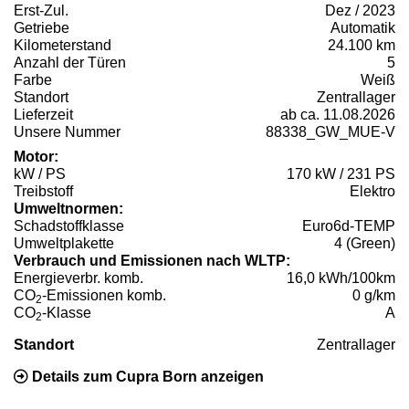
Erst-Zul.
Dez / 2023
Getriebe
Automatik
Kilometerstand
24.100 km
Anzahl der Türen
5
Farbe
Weiß
Standort
Zentrallager
Lieferzeit
ab ca. 11.08.2026
Unsere Nummer
88338_GW_MUE-V
Motor:
kW / PS
170 kW / 231 PS
Treibstoff
Elektro
Umweltnormen:
Schadstoffklasse
Euro6d-TEMP
Umweltplakette
4 (Green)
Verbrauch und Emissionen nach WLTP:
Energieverbr. komb.
16,0 kWh/100km
CO
-Emissionen komb.
0 g/km
2
CO
-Klasse
A
2
Standort
Zentrallager
Details zum Cupra Born anzeigen