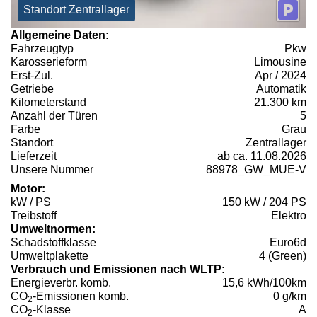
Standort Zentrallager
Allgemeine Daten:
Fahrzeugtyp
Pkw
Karosserieform
Limousine
Erst-Zul.
Apr / 2024
Getriebe
Automatik
Kilometerstand
21.300 km
Anzahl der Türen
5
Farbe
Grau
Standort
Zentrallager
Lieferzeit
ab ca. 11.08.2026
Unsere Nummer
88978_GW_MUE-V
Motor:
kW / PS
150 kW / 204 PS
Treibstoff
Elektro
Umweltnormen:
Schadstoffklasse
Euro6d
Umweltplakette
4 (Green)
Verbrauch und Emissionen nach WLTP:
Energieverbr. komb.
15,6 kWh/100km
CO
-Emissionen komb.
0 g/km
2
CO
-Klasse
A
2