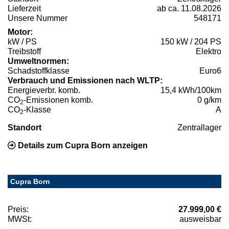
Lieferzeit
ab ca. 11.08.2026
Unsere Nummer
548171
Motor:
kW / PS
150 kW / 204 PS
Treibstoff
Elektro
Umweltnormen:
Schadstoffklasse
Euro6
Verbrauch und Emissionen nach WLTP:
Energieverbr. komb.
15,4 kWh/100km
CO
-Emissionen komb.
0 g/km
2
CO
-Klasse
A
2
Standort
Zentrallager
Details zum Cupra Born anzeigen
Cupra Born
Preis:
27.999,00 €
MWSt:
ausweisbar