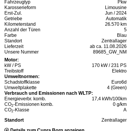
Fahrzeugtyp
Pkw
Karosserieform
Limousine
Erst-Zul.
Jun / 2024
Getriebe
Automatik
Kilometerstand
26.570 km
Anzahl der Türen
5
Farbe
Blau
Standort
Zentrallager
Lieferzeit
ab ca. 11.08.2026
Unsere Nummer
89685_GW_NM
Motor:
kW / PS
170 kW / 231 PS
Treibstoff
Elektro
Umweltnormen:
Schadstoffklasse
Euro6d
Umweltplakette
4 (Green)
Verbrauch und Emissionen nach WLTP:
Energieverbr. komb.
17,4 kWh/100km
CO
-Emissionen komb.
0 g/km
2
CO
-Klasse
A
2
Standort
Zentrallager
Details zum Cupra Born anzeigen