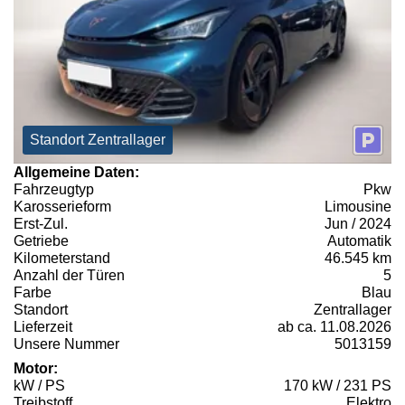
Standort Zentrallager
Allgemeine Daten:
Fahrzeugtyp
Pkw
Karosserieform
Limousine
Erst-Zul.
Jun / 2024
Getriebe
Automatik
Kilometerstand
46.545 km
Anzahl der Türen
5
Farbe
Blau
Standort
Zentrallager
Lieferzeit
ab ca. 11.08.2026
Unsere Nummer
5013159
Motor:
kW / PS
170 kW / 231 PS
Treibstoff
Elektro