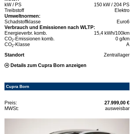
kW / PS
150 kW / 204 PS
Treibstoff
Elektro
Umweltnormen:
Schadstoffklasse
Euro6
Verbrauch und Emissionen nach WLTP:
Energieverbr. komb.
15,4 kWh/100km
CO
-Emissionen komb.
0 g/km
2
CO
-Klasse
A
2
Standort
Zentrallager
Details zum Cupra Born anzeigen
Cupra Born
Preis:
27.999,00 €
MWSt:
ausweisbar