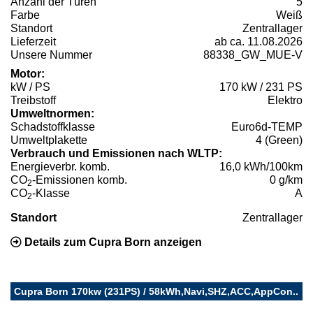
Anzahl der Türen
5
Farbe
Weiß
Standort
Zentrallager
Lieferzeit
ab ca. 11.08.2026
Unsere Nummer
88338_GW_MUE-V
Motor:
kW / PS
170 kW / 231 PS
Treibstoff
Elektro
Umweltnormen:
Schadstoffklasse
Euro6d-TEMP
Umweltplakette
4 (Green)
Verbrauch und Emissionen nach WLTP:
Energieverbr. komb.
16,0 kWh/100km
CO
-Emissionen komb.
0 g/km
2
CO
-Klasse
A
2
Standort
Zentrallager
Details zum Cupra Born anzeigen
Cupra Born 170kw (231PS) / 58kWh,Navi,SHZ,ACC,AppCon..