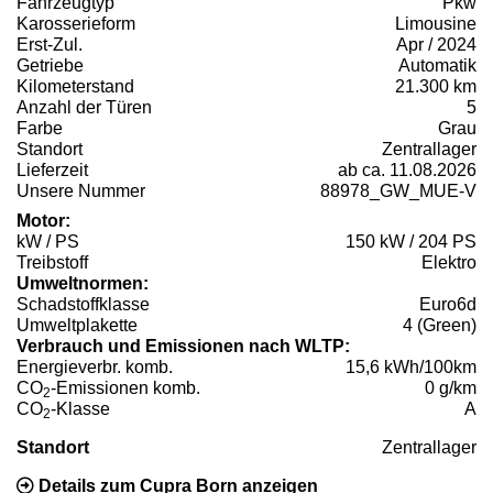
Fahrzeugtyp
Pkw
Karosserieform
Limousine
Erst-Zul.
Apr / 2024
Getriebe
Automatik
Kilometerstand
21.300 km
Anzahl der Türen
5
Farbe
Grau
Standort
Zentrallager
Lieferzeit
ab ca. 11.08.2026
Unsere Nummer
88978_GW_MUE-V
Motor:
kW / PS
150 kW / 204 PS
Treibstoff
Elektro
Umweltnormen:
Schadstoffklasse
Euro6d
Umweltplakette
4 (Green)
Verbrauch und Emissionen nach WLTP:
Energieverbr. komb.
15,6 kWh/100km
CO
-Emissionen komb.
0 g/km
2
CO
-Klasse
A
2
Standort
Zentrallager
Details zum Cupra Born anzeigen