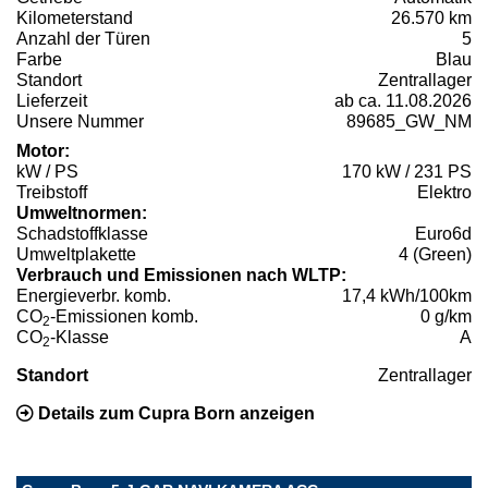
Kilometerstand
26.570 km
Anzahl der Türen
5
Farbe
Blau
Standort
Zentrallager
Lieferzeit
ab ca. 11.08.2026
Unsere Nummer
89685_GW_NM
Motor:
kW / PS
170 kW / 231 PS
Treibstoff
Elektro
Umweltnormen:
Schadstoffklasse
Euro6d
Umweltplakette
4 (Green)
Verbrauch und Emissionen nach WLTP:
Energieverbr. komb.
17,4 kWh/100km
CO
-Emissionen komb.
0 g/km
2
CO
-Klasse
A
2
Standort
Zentrallager
Details zum Cupra Born anzeigen