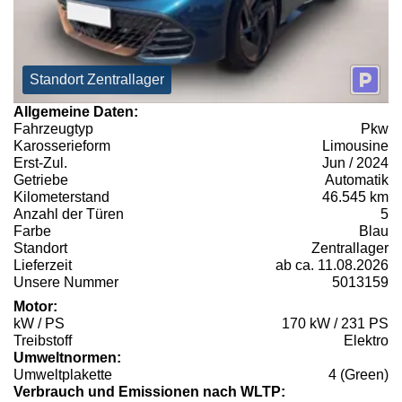
Standort Zentrallager
Allgemeine Daten:
Fahrzeugtyp
Pkw
Karosserieform
Limousine
Erst-Zul.
Jun / 2024
Getriebe
Automatik
Kilometerstand
46.545 km
Anzahl der Türen
5
Farbe
Blau
Standort
Zentrallager
Lieferzeit
ab ca. 11.08.2026
Unsere Nummer
5013159
Motor:
kW / PS
170 kW / 231 PS
Treibstoff
Elektro
Umweltnormen:
Umweltplakette
4 (Green)
Verbrauch und Emissionen nach WLTP: