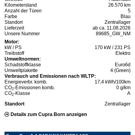
Kilometerstand
26.570 km
Anzahl der Türen
5
Farbe
Blau
Standort
Zentrallager
Lieferzeit
ab ca. 11.08.2026
Unsere Nummer
89685_GW_NM
Motor:
kW / PS
170 kW / 231 PS
Treibstoff
Elektro
Umweltnormen:
Schadstoffklasse
Euro6d
Umweltplakette
4 (Green)
Verbrauch und Emissionen nach WLTP:
Energieverbr. komb.
17,4 kWh/100km
CO
-Emissionen komb.
0 g/km
2
CO
-Klasse
A
2
Standort
Zentrallager
Details zum Cupra Born anzeigen