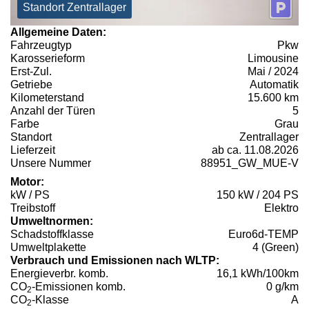
Standort Zentrallager
Allgemeine Daten:
Fahrzeugtyp
Pkw
Karosserieform
Limousine
Erst-Zul.
Mai / 2024
Getriebe
Automatik
Kilometerstand
15.600 km
Anzahl der Türen
5
Farbe
Grau
Standort
Zentrallager
Lieferzeit
ab ca. 11.08.2026
Unsere Nummer
88951_GW_MUE-V
Motor:
kW / PS
150 kW / 204 PS
Treibstoff
Elektro
Umweltnormen:
Schadstoffklasse
Euro6d-TEMP
Umweltplakette
4 (Green)
Verbrauch und Emissionen nach WLTP:
Energieverbr. komb.
16,1 kWh/100km
CO
-Emissionen komb.
0 g/km
2
CO
-Klasse
A
2