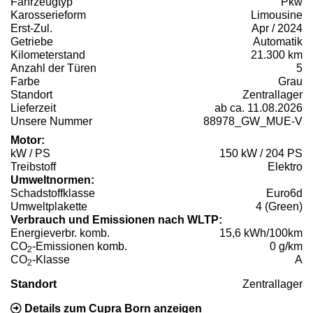
Fahrzeugtyp
Pkw
Karosserieform
Limousine
Erst-Zul.
Apr / 2024
Getriebe
Automatik
Kilometerstand
21.300 km
Anzahl der Türen
5
Farbe
Grau
Standort
Zentrallager
Lieferzeit
ab ca. 11.08.2026
Unsere Nummer
88978_GW_MUE-V
Motor:
kW / PS
150 kW / 204 PS
Treibstoff
Elektro
Umweltnormen:
Schadstoffklasse
Euro6d
Umweltplakette
4 (Green)
Verbrauch und Emissionen nach WLTP:
Energieverbr. komb.
15,6 kWh/100km
CO
-Emissionen komb.
0 g/km
2
CO
-Klasse
A
2
Standort
Zentrallager
Details zum Cupra Born anzeigen