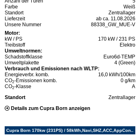
Anzahl der Türen
5
Farbe
Weiß
Standort
Zentrallager
Lieferzeit
ab ca. 11.08.2026
Unsere Nummer
88338_GW_MUE-V
Motor:
kW / PS
170 kW / 231 PS
Treibstoff
Elektro
Umweltnormen:
Schadstoffklasse
Euro6d-TEMP
Umweltplakette
4 (Green)
Verbrauch und Emissionen nach WLTP:
Energieverbr. komb.
16,0 kWh/100km
CO
-Emissionen komb.
0 g/km
2
CO
-Klasse
A
2
Standort
Zentrallager
Details zum Cupra Born anzeigen
Cupra Born 170kw (231PS) / 58kWh,Navi,SHZ,ACC,AppCon..