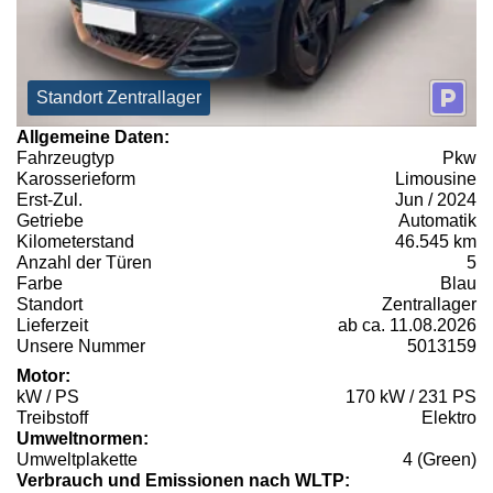
Standort Zentrallager
Allgemeine Daten:
Fahrzeugtyp
Pkw
Karosserieform
Limousine
Erst-Zul.
Jun / 2024
Getriebe
Automatik
Kilometerstand
46.545 km
Anzahl der Türen
5
Farbe
Blau
Standort
Zentrallager
Lieferzeit
ab ca. 11.08.2026
Unsere Nummer
5013159
Motor:
kW / PS
170 kW / 231 PS
Treibstoff
Elektro
Umweltnormen:
Umweltplakette
4 (Green)
Verbrauch und Emissionen nach WLTP: