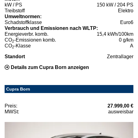
kW / PS
150 kW / 204 PS
Treibstoff
Elektro
Umweltnormen:
Schadstoffklasse
Euro6
Verbrauch und Emissionen nach WLTP:
Energieverbr. komb.
15,4 kWh/100km
CO
-Emissionen komb.
0 g/km
2
CO
-Klasse
A
2
Standort
Zentrallager
Details zum Cupra Born anzeigen
Cupra Born
Preis:
27.999,00 €
MWSt:
ausweisbar