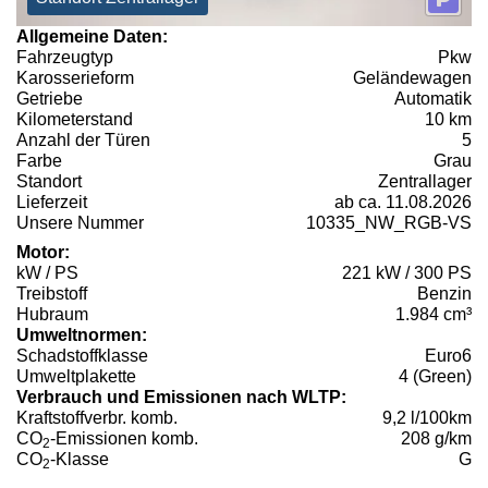
Allgemeine Daten:
Fahrzeugtyp
Pkw
Karosserieform
Geländewagen
Getriebe
Automatik
Kilometerstand
10 km
Anzahl der Türen
5
Farbe
Grau
Standort
Zentrallager
Lieferzeit
ab ca. 11.08.2026
Unsere Nummer
10335_NW_RGB-VS
Motor:
kW / PS
221 kW / 300 PS
Treibstoff
Benzin
Hubraum
1.984 cm³
Umweltnormen:
Schadstoffklasse
Euro6
Umweltplakette
4 (Green)
Verbrauch und Emissionen nach WLTP:
Kraftstoffverbr. komb.
9,2 l/100km
CO
-Emissionen komb.
208 g/km
2
CO
-Klasse
G
2