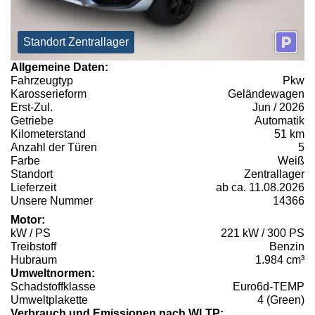
Standort Zentrallager
Allgemeine Daten:
Fahrzeugtyp
Pkw
Karosserieform
Geländewagen
Erst-Zul.
Jun / 2026
Getriebe
Automatik
Kilometerstand
51 km
Anzahl der Türen
5
Farbe
Weiß
Standort
Zentrallager
Lieferzeit
ab ca. 11.08.2026
Unsere Nummer
14366
Motor:
kW / PS
221 kW / 300 PS
Treibstoff
Benzin
Hubraum
1.984 cm³
Umweltnormen:
Schadstoffklasse
Euro6d-TEMP
Umweltplakette
4 (Green)
Verbrauch und Emissionen nach WLTP: