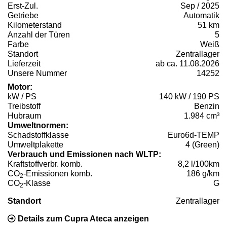
Erst-Zul.
Sep / 2025
Getriebe
Automatik
Kilometerstand
51 km
Anzahl der Türen
5
Farbe
Weiß
Standort
Zentrallager
Lieferzeit
ab ca. 11.08.2026
Unsere Nummer
14252
Motor:
kW / PS
140 kW / 190 PS
Treibstoff
Benzin
Hubraum
1.984 cm³
Umweltnormen:
Schadstoffklasse
Euro6d-TEMP
Umweltplakette
4 (Green)
Verbrauch und Emissionen nach WLTP:
Kraftstoffverbr. komb.
8,2 l/100km
CO
-Emissionen komb.
186 g/km
2
CO
-Klasse
G
2
Standort
Zentrallager
Details zum Cupra Ateca anzeigen