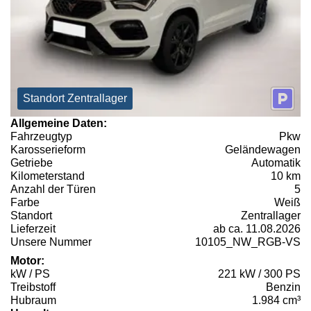
Standort Zentrallager
Allgemeine Daten:
Fahrzeugtyp
Pkw
Karosserieform
Geländewagen
Getriebe
Automatik
Kilometerstand
10 km
Anzahl der Türen
5
Farbe
Weiß
Standort
Zentrallager
Lieferzeit
ab ca. 11.08.2026
Unsere Nummer
10105_NW_RGB-VS
Motor:
kW / PS
221 kW / 300 PS
Treibstoff
Benzin
Hubraum
1.984 cm³