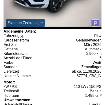
Standort Zentrallager
Allgemeine Daten:
Fahrzeugtyp
Pkw
Karosserieform
Geländewagen
Erst-Zul.
Mär / 2026
Getriebe
Automatik
Kilometerstand
3.900 km
Anzahl der Türen
5
Farbe
Weiß
Standort
Zentrallager
Lieferzeit
ab ca. 11.08.2026
Unsere Nummer
87774_GW_IN
Motor:
kW / PS
110 kW / 150 PS
Treibstoff
Benzin
Hubraum
1.498 cm³
Umweltnormen:
Schadstoffklasse
Euro6d