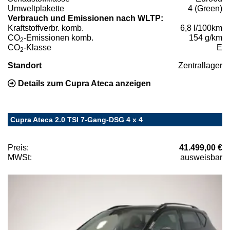
Umweltplakette
4 (Green)
Verbrauch und Emissionen nach WLTP:
Kraftstoffverbr. komb.
6,8 l/100km
CO
-Emissionen komb.
154 g/km
2
CO
-Klasse
E
2
Standort
Zentrallager
Details zum Cupra Ateca anzeigen
Cupra Ateca 2.0 TSI 7-Gang-DSG 4 x 4
Preis:
41.499,00 €
MWSt:
ausweisbar