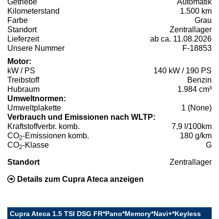
Getriebe
Automatik
Kilometerstand
1.500 km
Farbe
Grau
Standort
Zentrallager
Lieferzeit
ab ca. 11.08.2026
Unsere Nummer
F-18853
Motor:
kW / PS
140 kW / 190 PS
Treibstoff
Benzin
Hubraum
1.984 cm³
Umweltnormen:
Umweltplakette
1 (None)
Verbrauch und Emissionen nach WLTP:
Kraftstoffverbr. komb.
7,9 l/100km
CO
-Emissionen komb.
180 g/km
2
CO
-Klasse
G
2
Standort
Zentrallager
Details zum Cupra Ateca anzeigen
Cupra Ateca 1.5 TSI DSG FR*Pano*Memory*Navi+*Keyless