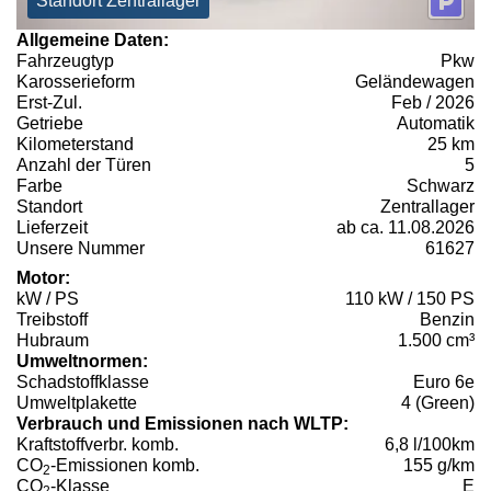
Standort Zentrallager
Allgemeine Daten:
Fahrzeugtyp
Pkw
Karosserieform
Geländewagen
Erst-Zul.
Feb / 2026
Getriebe
Automatik
Kilometerstand
25 km
Anzahl der Türen
5
Farbe
Schwarz
Standort
Zentrallager
Lieferzeit
ab ca. 11.08.2026
Unsere Nummer
61627
Motor:
kW / PS
110 kW / 150 PS
Treibstoff
Benzin
Hubraum
1.500 cm³
Umweltnormen:
Schadstoffklasse
Euro 6e
Umweltplakette
4 (Green)
Verbrauch und Emissionen nach WLTP:
Kraftstoffverbr. komb.
6,8 l/100km
CO
-Emissionen komb.
155 g/km
2
CO
-Klasse
E
2