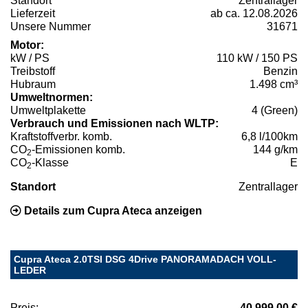
Standort
Zentrallager
Lieferzeit
ab ca. 12.08.2026
Unsere Nummer
31671
Motor:
kW / PS
110 kW / 150 PS
Treibstoff
Benzin
Hubraum
1.498 cm³
Umweltnormen:
Umweltplakette
4 (Green)
Verbrauch und Emissionen nach WLTP:
Kraftstoffverbr. komb.
6,8 l/100km
CO
-Emissionen komb.
144 g/km
2
CO
-Klasse
E
2
Standort
Zentrallager
Details zum Cupra Ateca anzeigen
Cupra Ateca 2.0TSI DSG 4Drive PANORAMADACH VOLL-
LEDER
Preis:
40.999,00 €