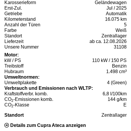
Karosserieform
Geländewagen
Erst-Zul.
Jul / 2025
Getriebe
Automatik
Kilometerstand
16.075 km
Anzahl der Türen
5
Farbe
Weiß
Standort
Zentrallager
Lieferzeit
ab ca. 12.08.2026
Unsere Nummer
31108
Motor:
kW / PS
110 kW / 150 PS
Treibstoff
Benzin
Hubraum
1.498 cm³
Umweltnormen:
Umweltplakette
4 (Green)
Verbrauch und Emissionen nach WLTP:
Kraftstoffverbr. komb.
6,8 l/100km
CO
-Emissionen komb.
144 g/km
2
CO
-Klasse
E
2
Standort
Zentrallager
Details zum Cupra Ateca anzeigen