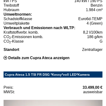
kW / PS
140 kW / 190 PS
Treibstoff
Benzin
Hubraum
1.984 cm³
Umweltnormen:
Schadstoffklasse
Euro6d-TEMP
Umweltplakette
4 (Green)
Verbrauch und Emissionen nach WLTP:
Kraftstoffverbr. komb.
8,2 l/100km
CO
-Emissionen komb.
186 g/km
2
CO
-Klasse
G
2
Standort
Zentrallager
Details zum Cupra Ateca anzeigen
Cupra Ateca 1.5 TSI FR DSG *Kessy*voll LED*Kamera
Preis:
33.499,00 €
MWSt:
ausweisbar