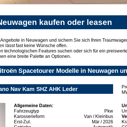
 Neuwagen kaufen oder leasen
r Angebote in Neuwagen und sichern Sie sich Ihren Traumwage
n lässt fast keine Wünsche offen.
 technologischen Features suchen oder sich für ein preiswertes
nen eine breite Palette an Optionen.
itroën Spacetourer Modelle in Neuwagen und
Pr
Pano Nav Kam SHZ AHK Leder
MW
Allgemeine Daten:
Um
Fahrzeugtyp
Pkw
Um
Karosserieform
Van / Kleinbus
Ve
Erst-Zul.
Mär / 2026
Kr