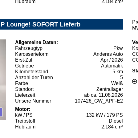
Hubraum
2.184 cm³
Pr
IP Lounge! SOFORT Lieferb
MW
Allgemeine Daten:
Ve
Fahrzeugtyp
Pkw
Kr
Karosserieform
Anderes Auto
C
Erst-Zul.
Apr / 2026
C
Getriebe
Automatik
St
Kilometerstand
5 km
Anzahl der Türen
5
Farbe
Weiß
Standort
Zentrallager
Lieferzeit
ab ca. 11.08.2026
Unsere Nummer
107426_GW_APF-E2
Motor:
kW / PS
132 kW / 179 PS
Treibstoff
Diesel
Hubraum
2.184 cm³