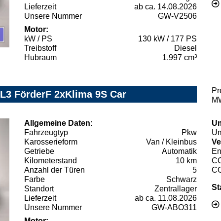
Lieferzeit
ab ca. 14.08.2026
Unsere Nummer
GW-V2506
Motor:
kW / PS
130 kW / 177 PS
Treibstoff
Diesel
Hubraum
1.997 cm³
Pr
L3 FörderF 2xKlima 9S Car
MW
Allgemeine Daten:
Um
Fahrzeugtyp
Pkw
Um
Karosserieform
Van / Kleinbus
Ve
Getriebe
Automatik
En
Kilometerstand
10 km
C
Anzahl der Türen
5
C
Farbe
Schwarz
St
Standort
Zentrallager
Lieferzeit
ab ca. 11.08.2026
Unsere Nummer
GW-ABO311
Motor: