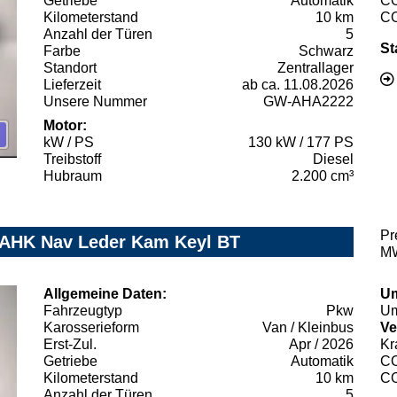
Getriebe
Automatik
C
Kilometerstand
10 km
C
Anzahl der Türen
5
St
Farbe
Schwarz
Standort
Zentrallager
Lieferzeit
ab ca. 11.08.2026
Unsere Nummer
GW-AHA2222
Motor:
kW / PS
130 kW / 177 PS
Treibstoff
Diesel
Hubraum
2.200 cm³
Pr
 AHK Nav Leder Kam Keyl BT
MW
Allgemeine Daten:
Um
Fahrzeugtyp
Pkw
Um
Karosserieform
Van / Kleinbus
Ve
Erst-Zul.
Apr / 2026
Kr
Getriebe
Automatik
C
Kilometerstand
10 km
C
Anzahl der Türen
5