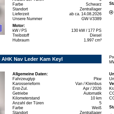
St
Farbe
Schwarz
Standort
Zentrallager
Lieferzeit
ab ca. 14.08.2026
Unsere Nummer
GW-V3389
Motor:
kW / PS
130 kW / 177 PS
Treibstoff
Diesel
Hubraum
1.997 cm³
Pr
o AHK Nav Leder Kam Keyl
MW
Allgemeine Daten:
Um
Fahrzeugtyp
Pkw
Um
Karosserieform
Van / Kleinbus
Ve
Erst-Zul.
Apr / 2026
Kr
Getriebe
Automatik
C
Kilometerstand
10 km
C
Anzahl der Türen
5
St
Farbe
Weiß
Standort
Zentrallager