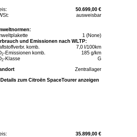
eis:
50.699,00 €
St:
ausweisbar
weltnormen:
weltplakette
1 (None)
rbrauch und Emissionen nach WLTP:
aftstoffverbr. komb.
7,0 l/100km
O
-Emissionen komb.
185 g/km
2
O
-Klasse
G
2
andort
Zentrallager
Details zum Citroën SpaceTourer anzeigen
eis:
35.899,00 €