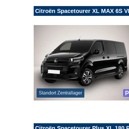
Citroën Spacetourer XL MAX 6S V
Standort Zentrallager
Citroën Spacetourer Plus XL 180