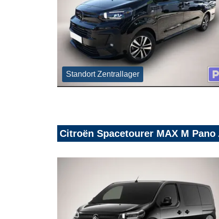
Standort Zentrallager
Citroën Spacetourer MAX M Pano