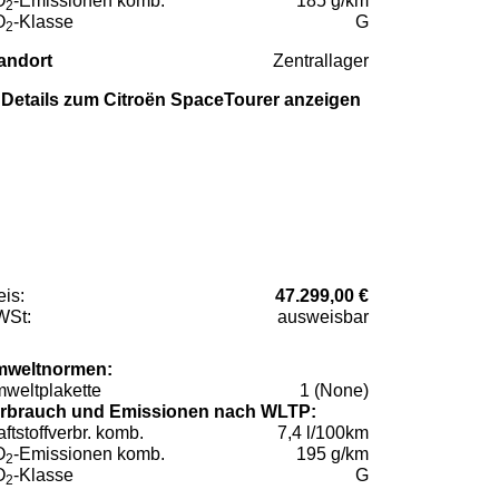
O
-Emissionen komb.
185 g/km
2
O
-Klasse
G
2
andort
Zentrallager
Details zum Citroën SpaceTourer anzeigen
eis:
47.299,00 €
St:
ausweisbar
weltnormen:
weltplakette
1 (None)
rbrauch und Emissionen nach WLTP:
aftstoffverbr. komb.
7,4 l/100km
O
-Emissionen komb.
195 g/km
2
O
-Klasse
G
2