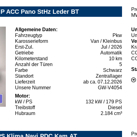
Pr
IP ACC Pano StHz Leder BT
MW
Allgemeine Daten:
Um
Fahrzeugtyp
Pkw
Um
Karosserieform
Van / Kleinbus
Ve
Erst-Zul.
Jul / 2026
Kr
Getriebe
Automatik
C
Kilometerstand
10 km
C
Anzahl der Türen
5
St
Farbe
Schwarz
Standort
Zentrallager
Lieferzeit
ab ca. 07.12.2026
Unsere Nummer
GW-V4054
Motor:
kW / PS
132 kW / 179 PS
Treibstoff
Diesel
Hubraum
2.184 cm³
Pr
 PS,Klima,Navi,PDC,Kam,AT