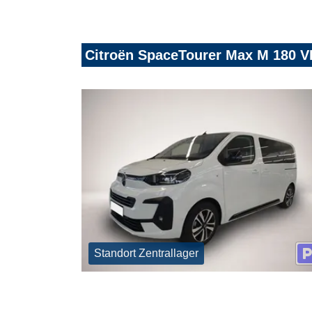
Citroën SpaceTourer Max M 180 V
Standort Zentrallager