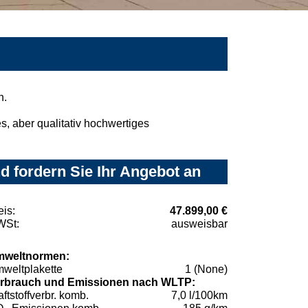
n.
, aber qualitativ hochwertiges
 fordern Sie Ihr Angebot an
eis:
47.899,00 €
St:
ausweisbar
weltnormen:
weltplakette
1 (None)
rbrauch und Emissionen nach WLTP:
aftstoffverbr. komb.
7,0 l/100km