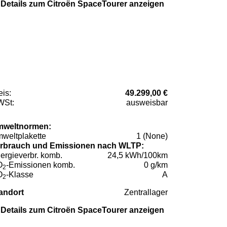
Details zum Citroën SpaceTourer anzeigen
eis:
49.299,00 €
St:
ausweisbar
weltnormen:
weltplakette
1 (None)
rbrauch und Emissionen nach WLTP:
ergieverbr. komb.
24,5 kWh/100km
O
-Emissionen komb.
0 g/km
2
O
-Klasse
A
2
andort
Zentrallager
Details zum Citroën SpaceTourer anzeigen