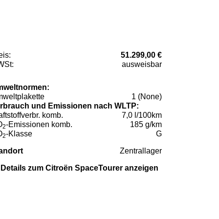
eis:
51.299,00 €
St:
ausweisbar
weltnormen:
weltplakette
1 (None)
rbrauch und Emissionen nach WLTP:
aftstoffverbr. komb.
7,0 l/100km
O
-Emissionen komb.
185 g/km
2
O
-Klasse
G
2
andort
Zentrallager
Details zum Citroën SpaceTourer anzeigen