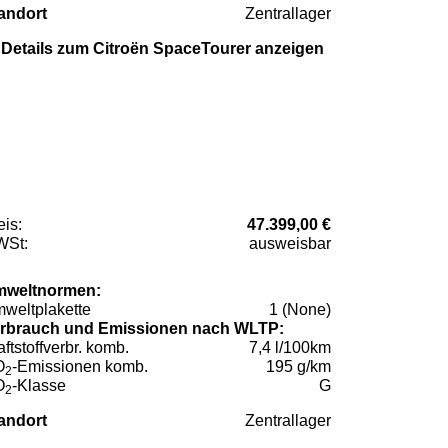
andort
Zentrallager
Details zum Citroën SpaceTourer anzeigen
eis:
47.399,00 €
St:
ausweisbar
weltnormen:
weltplakette
1 (None)
rbrauch und Emissionen nach WLTP:
aftstoffverbr. komb.
7,4 l/100km
O
-Emissionen komb.
195 g/km
2
O
-Klasse
G
2
andort
Zentrallager