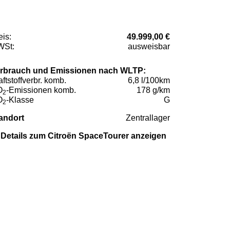
eis:
49.999,00 €
St:
ausweisbar
rbrauch und Emissionen nach WLTP:
aftstoffverbr. komb.
6,8 l/100km
O
-Emissionen komb.
178 g/km
2
O
-Klasse
G
2
andort
Zentrallager
Details zum Citroën SpaceTourer anzeigen