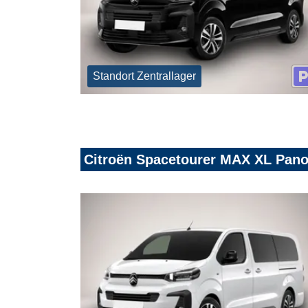
Standort Zentrallager
Citroën Spacetourer MAX XL Pan