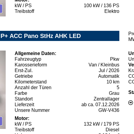
kW / PS
100 kW / 136 PS
Treibstoff
Elektro
Pr
VIP+ ACC Pano StHz AHK LED
MW
Allgemeine Daten:
Um
Fahrzeugtyp
Pkw
Um
Karosserieform
Van / Kleinbus
Ve
Erst-Zul.
Jul / 2026
Kr
Getriebe
Automatik
C
Kilometerstand
10 km
C
Anzahl der Türen
5
St
Farbe
Grau
Standort
Zentrallager
Lieferzeit
ab ca. 07.12.2026
Unsere Nummer
GW-V436
Motor:
kW / PS
132 kW / 179 PS
Treibstoff
Diesel