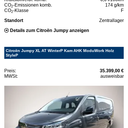
CO
-Emissionen komb.
174 g/km
2
CO
-Klasse
F
2
Standort
Zentrallager
Details zum Citroën Jumpy anzeigen
Citroën Jumpy XL AT WinterP Kam AHK ModuWork Holz
StyleP
Preis:
35.399,00 €
MWSt:
ausweisbar