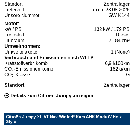
Standort
Zentrallager
Lieferzeit
ab ca. 28.08.2026
Unsere Nummer
GW-K144
Motor:
kW / PS
132 kW / 179 PS
Treibstoff
Diesel
Hubraum
2.184 cm³
Umweltnormen:
Umweltplakette
1 (None)
Verbrauch und Emissionen nach WLTP:
Kraftstoffverbr. komb.
6,9 l/100km
CO
-Emissionen komb.
182 g/km
2
CO
-Klasse
G
2
Standort
Zentrallager
Details zum Citroën Jumpy anzeigen
Citroën Jumpy XL AT Nav WinterP Kam AHK ModuW Holz
Style