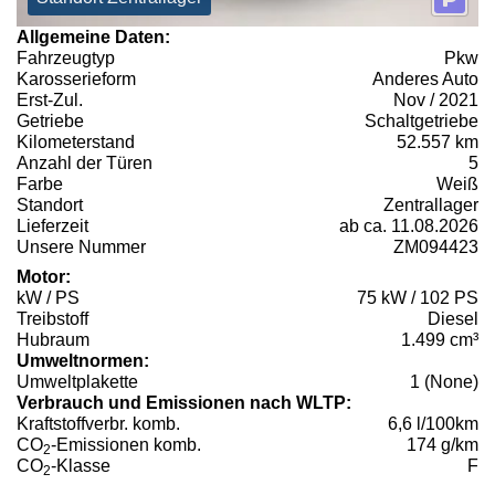
Allgemeine Daten:
Fahrzeugtyp
Pkw
Karosserieform
Anderes Auto
Erst-Zul.
Nov / 2021
Getriebe
Schaltgetriebe
Kilometerstand
52.557 km
Anzahl der Türen
5
Farbe
Weiß
Standort
Zentrallager
Lieferzeit
ab ca. 11.08.2026
Unsere Nummer
ZM094423
Motor:
kW / PS
75 kW / 102 PS
Treibstoff
Diesel
Hubraum
1.499 cm³
Umweltnormen:
Umweltplakette
1 (None)
Verbrauch und Emissionen nach WLTP:
Kraftstoffverbr. komb.
6,6 l/100km
CO
-Emissionen komb.
174 g/km
2
CO
-Klasse
F
2