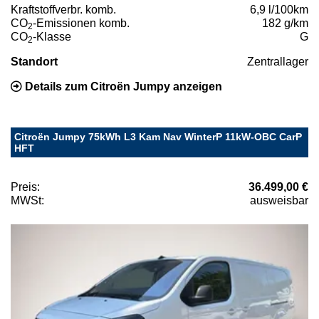
Kraftstoffverbr. komb.
6,9 l/100km
CO
-Emissionen komb.
182 g/km
2
CO
-Klasse
G
2
Standort
Zentrallager
Details zum Citroën Jumpy anzeigen
Citroën Jumpy 75kWh L3 Kam Nav WinterP 11kW-OBC CarP
HFT
Preis:
36.499,00 €
MWSt:
ausweisbar