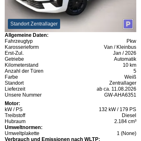
Standort Zentrallager
Allgemeine Daten:
Fahrzeugtyp
Pkw
Karosserieform
Van / Kleinbus
Erst-Zul.
Jan / 2026
Getriebe
Automatik
Kilometerstand
10 km
Anzahl der Türen
5
Farbe
Weiß
Standort
Zentrallager
Lieferzeit
ab ca. 11.08.2026
Unsere Nummer
GW-AHA6351
Motor:
kW / PS
132 kW / 179 PS
Treibstoff
Diesel
Hubraum
2.184 cm³
Umweltnormen:
Umweltplakette
1 (None)
Verbrauch und Emissionen nach WLTP: