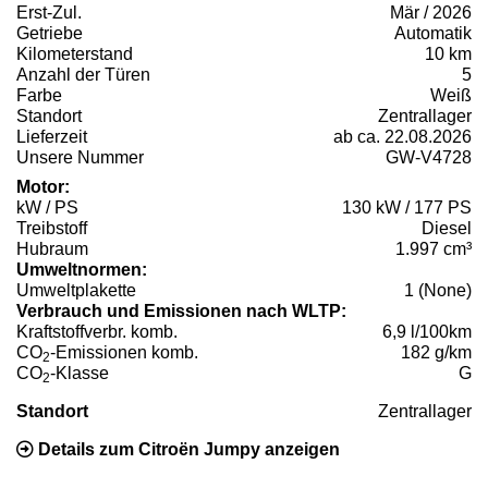
Erst-Zul.
Mär / 2026
Getriebe
Automatik
Kilometerstand
10 km
Anzahl der Türen
5
Farbe
Weiß
Standort
Zentrallager
Lieferzeit
ab ca. 22.08.2026
Unsere Nummer
GW-V4728
Motor:
kW / PS
130 kW / 177 PS
Treibstoff
Diesel
Hubraum
1.997 cm³
Umweltnormen:
Umweltplakette
1 (None)
Verbrauch und Emissionen nach WLTP:
Kraftstoffverbr. komb.
6,9 l/100km
CO
-Emissionen komb.
182 g/km
2
CO
-Klasse
G
2
Standort
Zentrallager
Details zum Citroën Jumpy anzeigen