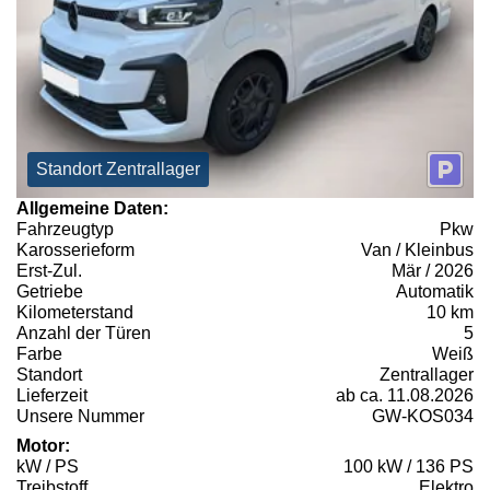
Standort Zentrallager
Allgemeine Daten:
Fahrzeugtyp
Pkw
Karosserieform
Van / Kleinbus
Erst-Zul.
Mär / 2026
Getriebe
Automatik
Kilometerstand
10 km
Anzahl der Türen
5
Farbe
Weiß
Standort
Zentrallager
Lieferzeit
ab ca. 11.08.2026
Unsere Nummer
GW-KOS034
Motor:
kW / PS
100 kW / 136 PS
Treibstoff
Elektro