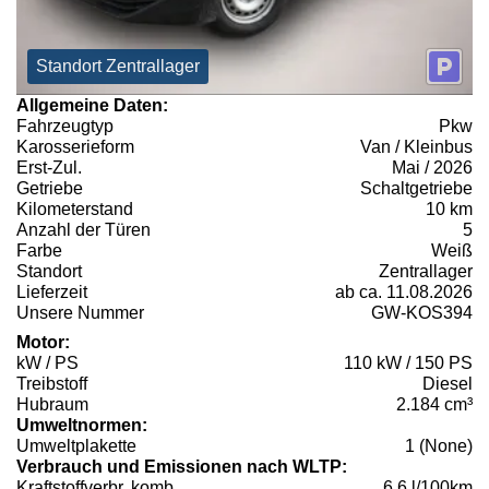
Standort Zentrallager
Allgemeine Daten:
Fahrzeugtyp
Pkw
Karosserieform
Van / Kleinbus
Erst-Zul.
Mai / 2026
Getriebe
Schaltgetriebe
Kilometerstand
10 km
Anzahl der Türen
5
Farbe
Weiß
Standort
Zentrallager
Lieferzeit
ab ca. 11.08.2026
Unsere Nummer
GW-KOS394
Motor:
kW / PS
110 kW / 150 PS
Treibstoff
Diesel
Hubraum
2.184 cm³
Umweltnormen:
Umweltplakette
1 (None)
Verbrauch und Emissionen nach WLTP:
Kraftstoffverbr. komb.
6,6 l/100km