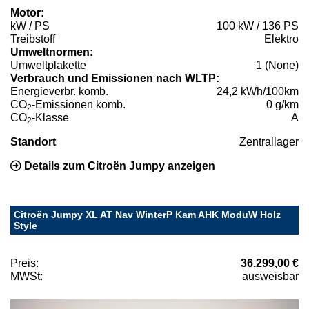
Motor:
kW / PS
100 kW / 136 PS
Treibstoff
Elektro
Umweltnormen:
Umweltplakette
1 (None)
Verbrauch und Emissionen nach WLTP:
Energieverbr. komb.
24,2 kWh/100km
CO
-Emissionen komb.
0 g/km
2
CO
-Klasse
A
2
Standort
Zentrallager
Details zum Citroën Jumpy anzeigen
Citroën Jumpy XL AT Nav WinterP Kam AHK ModuW Holz
Style
Preis:
36.299,00 €
MWSt:
ausweisbar