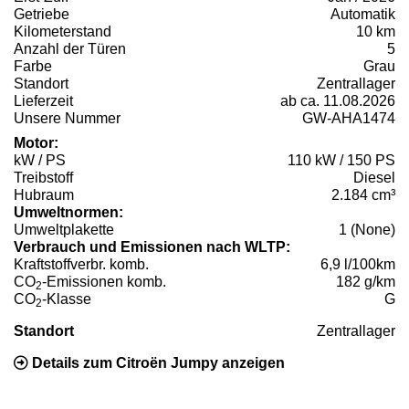
Getriebe
Automatik
Kilometerstand
10 km
Anzahl der Türen
5
Farbe
Grau
Standort
Zentrallager
Lieferzeit
ab ca. 11.08.2026
Unsere Nummer
GW-AHA1474
Motor:
kW / PS
110 kW / 150 PS
Treibstoff
Diesel
Hubraum
2.184 cm³
Umweltnormen:
Umweltplakette
1 (None)
Verbrauch und Emissionen nach WLTP:
Kraftstoffverbr. komb.
6,9 l/100km
CO
-Emissionen komb.
182 g/km
2
CO
-Klasse
G
2
Standort
Zentrallager
Details zum Citroën Jumpy anzeigen