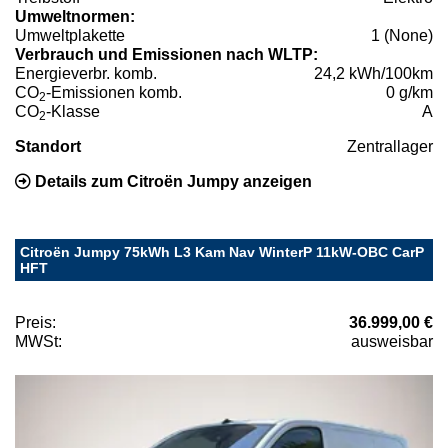
Umweltnormen:
Umweltplakette
1 (None)
Verbrauch und Emissionen nach WLTP:
Energieverbr. komb.
24,2 kWh/100km
CO
-Emissionen komb.
0 g/km
2
CO
-Klasse
A
2
Standort
Zentrallager
Details zum Citroën Jumpy anzeigen
Citroën Jumpy 75kWh L3 Kam Nav WinterP 11kW-OBC CarP
HFT
Preis:
36.999,00 €
MWSt:
ausweisbar