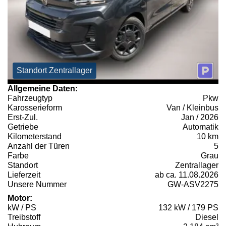
Standort Zentrallager
Allgemeine Daten:
Fahrzeugtyp
Pkw
Karosserieform
Van / Kleinbus
Erst-Zul.
Jan / 2026
Getriebe
Automatik
Kilometerstand
10 km
Anzahl der Türen
5
Farbe
Grau
Standort
Zentrallager
Lieferzeit
ab ca. 11.08.2026
Unsere Nummer
GW-ASV2275
Motor:
kW / PS
132 kW / 179 PS
Treibstoff
Diesel