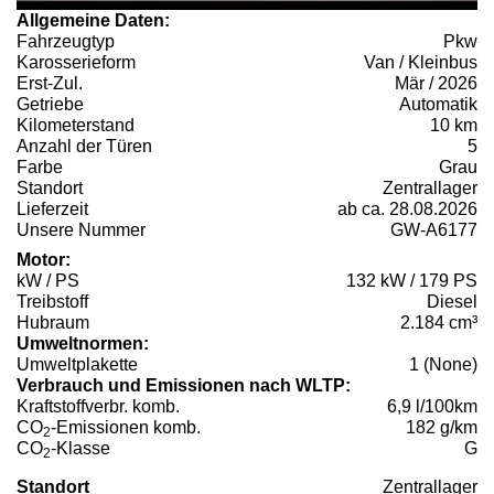
Allgemeine Daten:
Fahrzeugtyp
Pkw
Karosserieform
Van / Kleinbus
Erst-Zul.
Mär / 2026
Getriebe
Automatik
Kilometerstand
10 km
Anzahl der Türen
5
Farbe
Grau
Standort
Zentrallager
Lieferzeit
ab ca. 28.08.2026
Unsere Nummer
GW-A6177
Motor:
kW / PS
132 kW / 179 PS
Treibstoff
Diesel
Hubraum
2.184 cm³
Umweltnormen:
Umweltplakette
1 (None)
Verbrauch und Emissionen nach WLTP:
Kraftstoffverbr. komb.
6,9 l/100km
CO
-Emissionen komb.
182 g/km
2
CO
-Klasse
G
2
Standort
Zentrallager