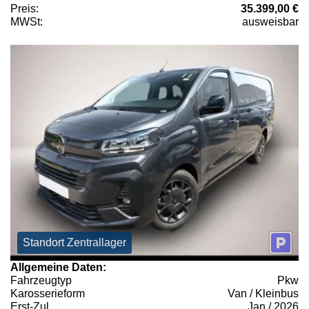
Preis:
35.399,00 €
MWSt:
ausweisbar
Standort Zentrallager
Allgemeine Daten:
Fahrzeugtyp
Pkw
Karosserieform
Van / Kleinbus
Erst-Zul.
Jan / 2026