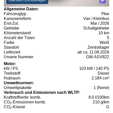
Allgemeine Daten:
Fahrzeugtyp
Pkw
Karosserieform
Van / Kleinbus
Erst-Zul.
Mai / 2026
Getriebe
Schaltgetriebe
Kilometerstand
10 km
Anzahl der Türen
5
Farbe
Weiß
Standort
Zentrallager
Lieferzeit
ab ca. 11.08.2026
Unsere Nummer
GW-ASV822
Motor:
kW / PS
103 kW / 140 PS
Treibstoff
Diesel
Hubraum
2.184 cm³
Umweltnormen:
Umweltplakette
1 (None)
Verbrauch und Emissionen nach WLTP:
Kraftstoffverbr. komb.
8,0 l/100km
CO
-Emissionen komb.
210 g/km
2
CO
-Klasse
G
2