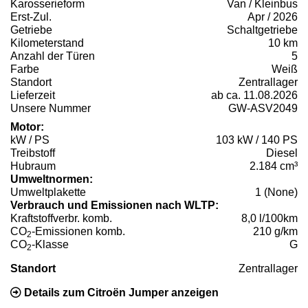
Karosserieform
Van / Kleinbus
Erst-Zul.
Apr / 2026
Getriebe
Schaltgetriebe
Kilometerstand
10 km
Anzahl der Türen
5
Farbe
Weiß
Standort
Zentrallager
Lieferzeit
ab ca. 11.08.2026
Unsere Nummer
GW-ASV2049
Motor:
kW / PS
103 kW / 140 PS
Treibstoff
Diesel
Hubraum
2.184 cm³
Umweltnormen:
Umweltplakette
1 (None)
Verbrauch und Emissionen nach WLTP:
Kraftstoffverbr. komb.
8,0 l/100km
CO
-Emissionen komb.
210 g/km
2
CO
-Klasse
G
2
Standort
Zentrallager
Details zum Citroën Jumper anzeigen