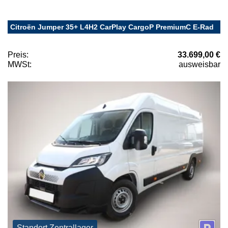
Citroën Jumper 35+ L4H2 CarPlay CargoP PremiumC E-Rad
Preis:
33.699,00 €
MWSt:
ausweisbar
Standort Zentrallager