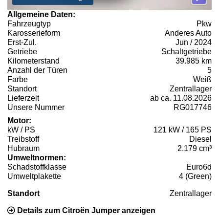
Allgemeine Daten:
Fahrzeugtyp
Pkw
Karosserieform
Anderes Auto
Erst-Zul.
Jun / 2024
Getriebe
Schaltgetriebe
Kilometerstand
39.985 km
Anzahl der Türen
5
Farbe
Weiß
Standort
Zentrallager
Lieferzeit
ab ca. 11.08.2026
Unsere Nummer
RG017746
Motor:
kW / PS
121 kW / 165 PS
Treibstoff
Diesel
Hubraum
2.179 cm³
Umweltnormen:
Schadstoffklasse
Euro6d
Umweltplakette
4 (Green)
Standort
Zentrallager
Details zum Citroën Jumper anzeigen