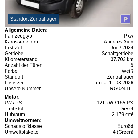
Standort Zentrallager
Allgemeine Daten:
Fahrzeugtyp
Pkw
Karosserieform
Anderes Auto
Erst-Zul.
Jun / 2024
Getriebe
Schaltgetriebe
Kilometerstand
37.702 km
Anzahl der Türen
5
Farbe
Weiß
Standort
Zentrallager
Lieferzeit
ab ca. 11.08.2026
Unsere Nummer
RG024111
Motor:
kW / PS
121 kW / 165 PS
Treibstoff
Diesel
Hubraum
2.179 cm³
Umweltnormen:
Schadstoffklasse
Euro6d
Umweltplakette
4 (Green)