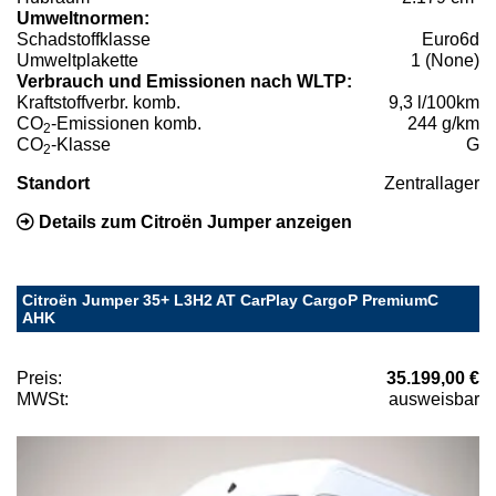
Umweltnormen:
Schadstoffklasse
Euro6d
Umweltplakette
1 (None)
Verbrauch und Emissionen nach WLTP:
Kraftstoffverbr. komb.
9,3 l/100km
CO
-Emissionen komb.
244 g/km
2
CO
-Klasse
G
2
Standort
Zentrallager
Details zum Citroën Jumper anzeigen
Citroën Jumper 35+ L3H2 AT CarPlay CargoP PremiumC
AHK
Preis:
35.199,00 €
MWSt:
ausweisbar