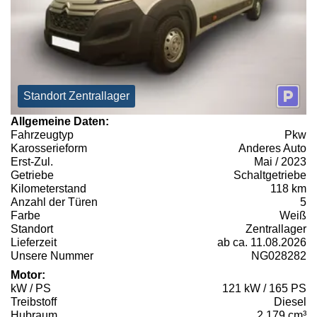
Standort Zentrallager
Allgemeine Daten:
Fahrzeugtyp
Pkw
Karosserieform
Anderes Auto
Erst-Zul.
Mai / 2023
Getriebe
Schaltgetriebe
Kilometerstand
118 km
Anzahl der Türen
5
Farbe
Weiß
Standort
Zentrallager
Lieferzeit
ab ca. 11.08.2026
Unsere Nummer
NG028282
Motor:
kW / PS
121 kW / 165 PS
Treibstoff
Diesel
Hubraum
2.179 cm³