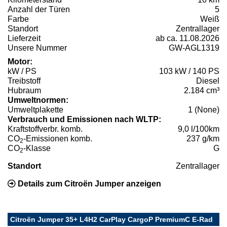
Anzahl der Türen
5
Farbe
Weiß
Standort
Zentrallager
Lieferzeit
ab ca. 11.08.2026
Unsere Nummer
GW-AGL1319
Motor:
kW / PS
103 kW / 140 PS
Treibstoff
Diesel
Hubraum
2.184 cm³
Umweltnormen:
Umweltplakette
1 (None)
Verbrauch und Emissionen nach WLTP:
Kraftstoffverbr. komb.
9,0 l/100km
CO
-Emissionen komb.
237 g/km
2
CO
-Klasse
G
2
Standort
Zentrallager
Details zum Citroën Jumper anzeigen
Citroën Jumper 35+ L4H2 CarPlay CargoP PremiumC E-Rad