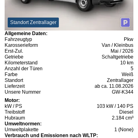
Standort Zentrallager
Allgemeine Daten:
Fahrzeugtyp
Pkw
Karosserieform
Van / Kleinbus
Erst-Zul.
Mai / 2026
Getriebe
Schaltgetriebe
Kilometerstand
10 km
Anzahl der Türen
5
Farbe
Weiß
Standort
Zentrallager
Lieferzeit
ab ca. 11.08.2026
Unsere Nummer
GW-K344
Motor:
kW / PS
103 kW / 140 PS
Treibstoff
Diesel
Hubraum
2.184 cm³
Umweltnormen:
Umweltplakette
1 (None)
Verbrauch und Emissionen nach WLTP: