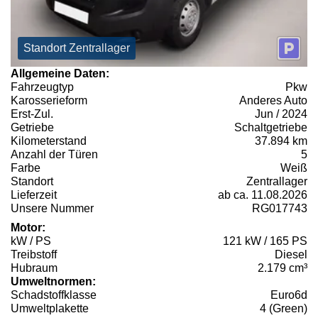
Standort Zentrallager
Allgemeine Daten:
Fahrzeugtyp
Pkw
Karosserieform
Anderes Auto
Erst-Zul.
Jun / 2024
Getriebe
Schaltgetriebe
Kilometerstand
37.894 km
Anzahl der Türen
5
Farbe
Weiß
Standort
Zentrallager
Lieferzeit
ab ca. 11.08.2026
Unsere Nummer
RG017743
Motor:
kW / PS
121 kW / 165 PS
Treibstoff
Diesel
Hubraum
2.179 cm³
Umweltnormen:
Schadstoffklasse
Euro6d
Umweltplakette
4 (Green)