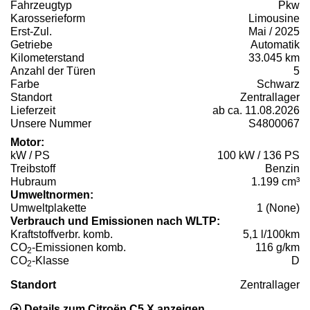
Fahrzeugtyp
Pkw
Karosserieform
Limousine
Erst-Zul.
Mai / 2025
Getriebe
Automatik
Kilometerstand
33.045 km
Anzahl der Türen
5
Farbe
Schwarz
Standort
Zentrallager
Lieferzeit
ab ca. 11.08.2026
Unsere Nummer
S4800067
Motor:
kW / PS
100 kW / 136 PS
Treibstoff
Benzin
Hubraum
1.199 cm³
Umweltnormen:
Umweltplakette
1 (None)
Verbrauch und Emissionen nach WLTP:
Kraftstoffverbr. komb.
5,1 l/100km
CO
-Emissionen komb.
116 g/km
2
CO
-Klasse
D
2
Standort
Zentrallager
Details zum Citroën C5 X anzeigen