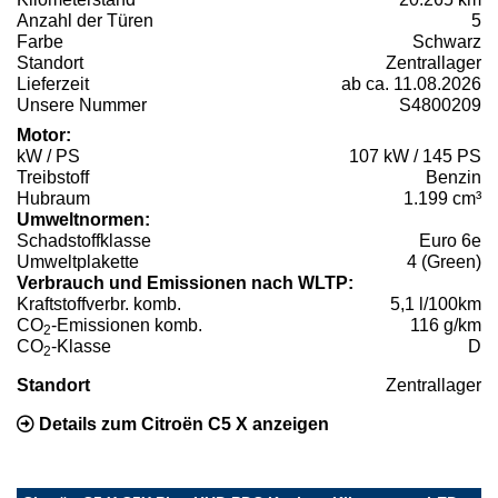
Anzahl der Türen
5
Farbe
Schwarz
Standort
Zentrallager
Lieferzeit
ab ca. 11.08.2026
Unsere Nummer
S4800209
Motor:
kW / PS
107 kW / 145 PS
Treibstoff
Benzin
Hubraum
1.199 cm³
Umweltnormen:
Schadstoffklasse
Euro 6e
Umweltplakette
4 (Green)
Verbrauch und Emissionen nach WLTP:
Kraftstoffverbr. komb.
5,1 l/100km
CO
-Emissionen komb.
116 g/km
2
CO
-Klasse
D
2
Standort
Zentrallager
Details zum Citroën C5 X anzeigen