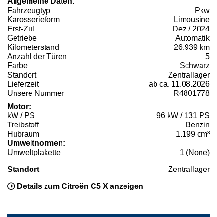
Allgemeine Daten:
Fahrzeugtyp
Pkw
Karosserieform
Limousine
Erst-Zul.
Dez / 2024
Getriebe
Automatik
Kilometerstand
26.939 km
Anzahl der Türen
5
Farbe
Schwarz
Standort
Zentrallager
Lieferzeit
ab ca. 11.08.2026
Unsere Nummer
R4801778
Motor:
kW / PS
96 kW / 131 PS
Treibstoff
Benzin
Hubraum
1.199 cm³
Umweltnormen:
Umweltplakette
1 (None)
Standort
Zentrallager
Details zum Citroën C5 X anzeigen