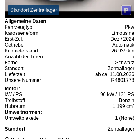
Standort Zentrallager
Allgemeine Daten:
Fahrzeugtyp
Pkw
Karosserieform
Limousine
Erst-Zul.
Dez / 2024
Getriebe
Automatik
Kilometerstand
26.939 km
Anzahl der Türen
5
Farbe
Schwarz
Standort
Zentrallager
Lieferzeit
ab ca. 11.08.2026
Unsere Nummer
R4801778
Motor:
kW / PS
96 kW / 131 PS
Treibstoff
Benzin
Hubraum
1.199 cm³
Umweltnormen:
Umweltplakette
1 (None)
Standort
Zentrallager