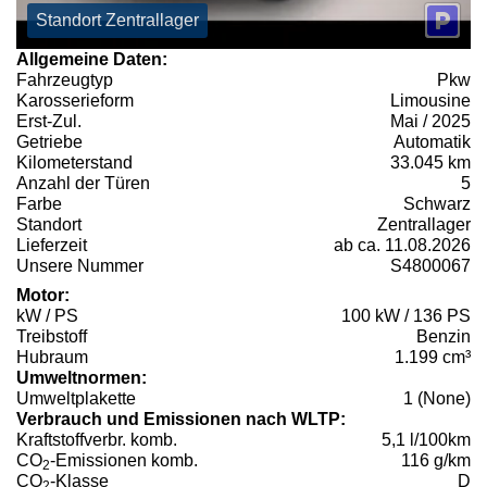
Standort Zentrallager
Allgemeine Daten:
Fahrzeugtyp
Pkw
Karosserieform
Limousine
Erst-Zul.
Mai / 2025
Getriebe
Automatik
Kilometerstand
33.045 km
Anzahl der Türen
5
Farbe
Schwarz
Standort
Zentrallager
Lieferzeit
ab ca. 11.08.2026
Unsere Nummer
S4800067
Motor:
kW / PS
100 kW / 136 PS
Treibstoff
Benzin
Hubraum
1.199 cm³
Umweltnormen:
Umweltplakette
1 (None)
Verbrauch und Emissionen nach WLTP:
Kraftstoffverbr. komb.
5,1 l/100km
CO
-Emissionen komb.
116 g/km
2
CO
-Klasse
D
2