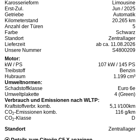
Karosserieform
Limousine
Erst-Zul.
Jun / 2025
Getriebe
Automatik
Kilometerstand
20.265 km
Anzahl der Türen
5
Farbe
Schwarz
Standort
Zentrallager
Lieferzeit
ab ca. 11.08.2026
Unsere Nummer
S4800209
Motor:
kW / PS
107 kW / 145 PS
Treibstoff
Benzin
Hubraum
1.199 cm³
Umweltnormen:
Schadstoffklasse
Euro 6e
Umweltplakette
4 (Green)
Verbrauch und Emissionen nach WLTP:
Kraftstoffverbr. komb.
5,1 l/100km
CO
-Emissionen komb.
116 g/km
2
CO
-Klasse
D
2
Standort
Zentrallager
Details zum Citroën C5 X anzeigen