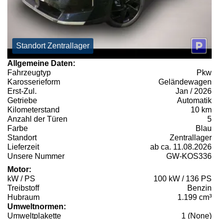
Standort Zentrallager
Allgemeine Daten:
Fahrzeugtyp
Pkw
Karosserieform
Geländewagen
Erst-Zul.
Jan / 2026
Getriebe
Automatik
Kilometerstand
10 km
Anzahl der Türen
5
Farbe
Blau
Standort
Zentrallager
Lieferzeit
ab ca. 11.08.2026
Unsere Nummer
GW-KOS336
Motor:
kW / PS
100 kW / 136 PS
Treibstoff
Benzin
Hubraum
1.199 cm³
Umweltnormen:
Umweltplakette
1 (None)