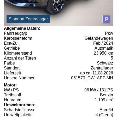
Standort Zentrallager
Allgemeine Daten:
Fahrzeugtyp
Pkw
Karosserieform
Geländewagen
Erst-Zul.
Feb / 2024
Getriebe
Automatik
Kilometerstand
23.950 km
Anzahl der Türen
5
Farbe
Schwarz
Standort
Zentrallager
Lieferzeit
ab ca. 11.08.2026
Unsere Nummer
051570_GW_APF-MH
Motor:
kW / PS
96 kW / 131 PS
Treibstoff
Benzin
Hubraum
1.199 cm³
Umweltnormen:
Schadstoffklasse
Euro6d
Umweltplakette
4 (Green)