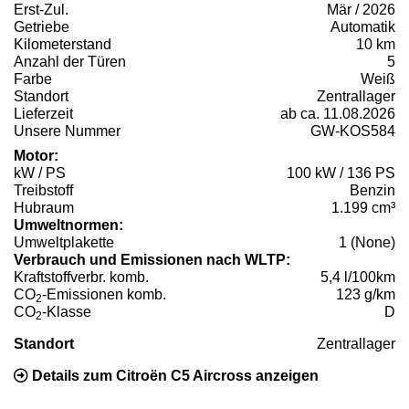
Erst-Zul.
Mär / 2026
Getriebe
Automatik
Kilometerstand
10 km
Anzahl der Türen
5
Farbe
Weiß
Standort
Zentrallager
Lieferzeit
ab ca. 11.08.2026
Unsere Nummer
GW-KOS584
Motor:
kW / PS
100 kW / 136 PS
Treibstoff
Benzin
Hubraum
1.199 cm³
Umweltnormen:
Umweltplakette
1 (None)
Verbrauch und Emissionen nach WLTP:
Kraftstoffverbr. komb.
5,4 l/100km
CO
-Emissionen komb.
123 g/km
2
CO
-Klasse
D
2
Standort
Zentrallager
Details zum Citroën C5 Aircross anzeigen