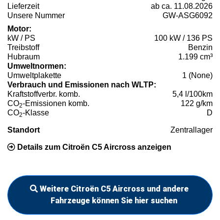
Lieferzeit
ab ca. 11.08.2026
Unsere Nummer
GW-ASG6092
Motor:
kW / PS
100 kW / 136 PS
Treibstoff
Benzin
Hubraum
1.199 cm³
Umweltnormen:
Umweltplakette
1 (None)
Verbrauch und Emissionen nach WLTP:
Kraftstoffverbr. komb.
5,4 l/100km
CO
-Emissionen komb.
122 g/km
2
CO
-Klasse
D
2
Standort
Zentrallager
Details zum Citroën C5 Aircross anzeigen
Weitere Citroën C5 Aircross und andere
Fahrzeuge können Sie hier suchen