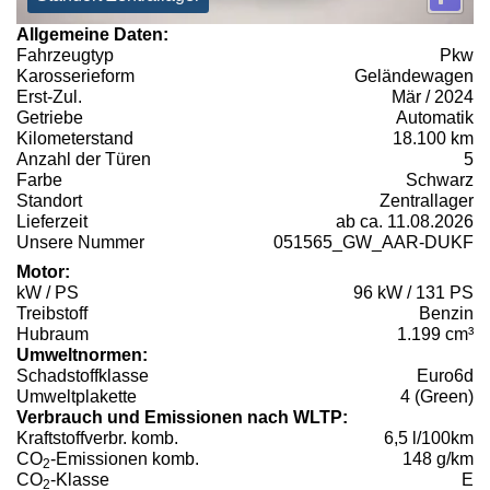
Allgemeine Daten:
Fahrzeugtyp
Pkw
Karosserieform
Geländewagen
Erst-Zul.
Mär / 2024
Getriebe
Automatik
Kilometerstand
18.100 km
Anzahl der Türen
5
Farbe
Schwarz
Standort
Zentrallager
Lieferzeit
ab ca. 11.08.2026
Unsere Nummer
051565_GW_AAR-DUKF
Motor:
kW / PS
96 kW / 131 PS
Treibstoff
Benzin
Hubraum
1.199 cm³
Umweltnormen:
Schadstoffklasse
Euro6d
Umweltplakette
4 (Green)
Verbrauch und Emissionen nach WLTP:
Kraftstoffverbr. komb.
6,5 l/100km
CO
-Emissionen komb.
148 g/km
2
CO
-Klasse
E
2