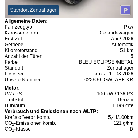
Standort Zentrallager
Allgemeine Daten:
Fahrzeugtyp
Pkw
Karosserieform
Geländewagen
Erst-Zul.
Apr / 2026
Getriebe
Automatik
Kilometerstand
51 km
Anzahl der Türen
5
Farbe
BLEU ECLIPSE /METAL
Standort
Zentrallager
Lieferzeit
ab ca. 11.08.2026
Unsere Nummer
023830_GW_APF-KR
Motor:
kW / PS
100 kW / 136 PS
Treibstoff
Benzin
Hubraum
1.199 cm³
Verbrauch und Emissionen nach WLTP:
Kraftstoffverbr. komb.
5,4 l/100km
CO
-Emissionen komb.
121 g/km
2
CO
-Klasse
D
2