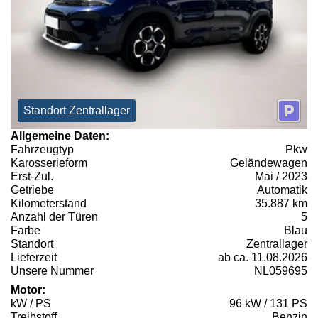
Standort Zentrallager
Allgemeine Daten:
Fahrzeugtyp
Pkw
Karosserieform
Geländewagen
Erst-Zul.
Mai / 2023
Getriebe
Automatik
Kilometerstand
35.887 km
Anzahl der Türen
5
Farbe
Blau
Standort
Zentrallager
Lieferzeit
ab ca. 11.08.2026
Unsere Nummer
NL059695
Motor:
kW / PS
96 kW / 131 PS
Treibstoff
Benzin