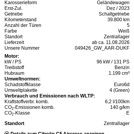
Karosserieform
Geländewagen
Erst-Zul.
Dez / 2023
Getriebe
Schaltgetriebe
Kilometerstand
39.800 km
Anzahl der Türen
5
Farbe
Weiß
Standort
Zentrallager
Lieferzeit
ab ca. 11.08.2026
Unsere Nummer
049426_GW_AAR-DUKF
Motor:
kW / PS
96 kW / 131 PS
Treibstoff
Benzin
Hubraum
1.199 cm³
Umweltnormen:
Schadstoffklasse
Euro6d
Umweltplakette
4 (Green)
Verbrauch und Emissionen nach WLTP:
Kraftstoffverbr. komb.
6,2 l/100km
CO
-Emissionen komb.
140 g/km
2
CO
-Klasse
E
2
Standort
Zentrallager
Details zum Citroën C5 Aircross anzeigen