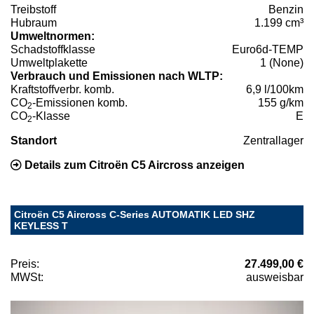
Treibstoff
Benzin
Hubraum
1.199 cm³
Umweltnormen:
Schadstoffklasse
Euro6d-TEMP
Umweltplakette
1 (None)
Verbrauch und Emissionen nach WLTP:
Kraftstoffverbr. komb.
6,9 l/100km
CO
-Emissionen komb.
155 g/km
2
CO
-Klasse
E
2
Standort
Zentrallager
Details zum Citroën C5 Aircross anzeigen
Citroën C5 Aircross C-Series AUTOMATIK LED SHZ
KEYLESS T
Preis:
27.499,00 €
MWSt:
ausweisbar