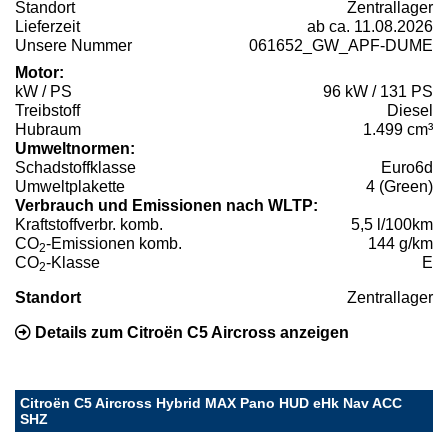
Standort
Zentrallager
Lieferzeit
ab ca. 11.08.2026
Unsere Nummer
061652_GW_APF-DUME
Motor:
kW / PS
96 kW / 131 PS
Treibstoff
Diesel
Hubraum
1.499 cm³
Umweltnormen:
Schadstoffklasse
Euro6d
Umweltplakette
4 (Green)
Verbrauch und Emissionen nach WLTP:
Kraftstoffverbr. komb.
5,5 l/100km
CO
-Emissionen komb.
144 g/km
2
CO
-Klasse
E
2
Standort
Zentrallager
Details zum Citroën C5 Aircross anzeigen
Citroën C5 Aircross Hybrid MAX Pano HUD eHk Nav ACC
SHZ