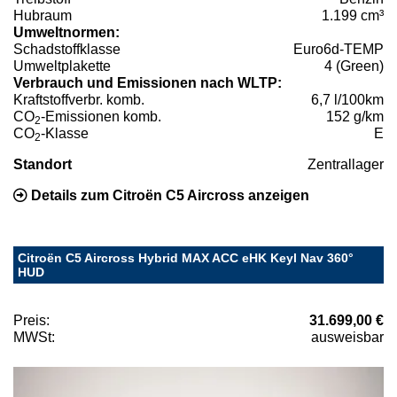
Hubraum
1.199 cm³
Umweltnormen:
Schadstoffklasse
Euro6d-TEMP
Umweltplakette
4 (Green)
Verbrauch und Emissionen nach WLTP:
Kraftstoffverbr. komb.
6,7 l/100km
CO
-Emissionen komb.
152 g/km
2
CO
-Klasse
E
2
Standort
Zentrallager
Details zum Citroën C5 Aircross anzeigen
Citroën C5 Aircross Hybrid MAX ACC eHK Keyl Nav 360°
HUD
Preis:
31.699,00 €
MWSt:
ausweisbar