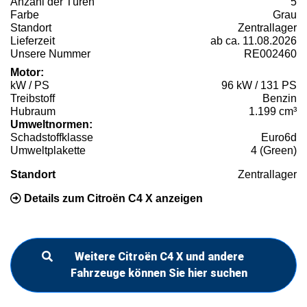
Anzahl der Türen
5
Farbe
Grau
Standort
Zentrallager
Lieferzeit
ab ca. 11.08.2026
Unsere Nummer
RE002460
Motor:
kW / PS
96 kW / 131 PS
Treibstoff
Benzin
Hubraum
1.199 cm³
Umweltnormen:
Schadstoffklasse
Euro6d
Umweltplakette
4 (Green)
Standort
Zentrallager
Details zum Citroën C4 X anzeigen
Weitere Citroën C4 X und andere
Fahrzeuge können Sie hier suchen