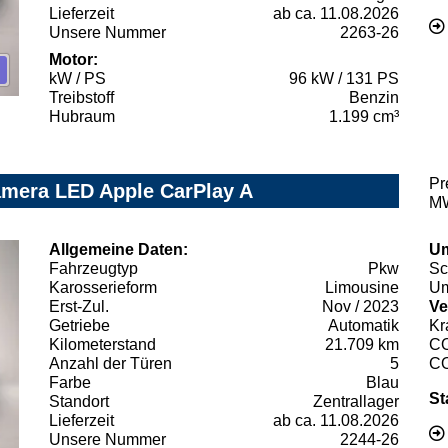
Lieferzeit
ab ca. 11.08.2026
Unsere Nummer
2263-26
Motor:
kW / PS
96 kW / 131 PS
Treibstoff
Benzin
Hubraum
1.199 cm³
Pr
amera LED Apple CarPlay A
MW
Allgemeine Daten:
Um
Fahrzeugtyp
Pkw
Sc
Karosserieform
Limousine
Um
Erst-Zul.
Nov / 2023
Ve
Getriebe
Automatik
Kr
Kilometerstand
21.709 km
C
Anzahl der Türen
5
C
Farbe
Blau
St
Standort
Zentrallager
Lieferzeit
ab ca. 11.08.2026
Unsere Nummer
2244-26