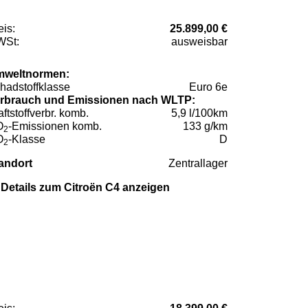
eis:
25.899,00 €
St:
ausweisbar
weltnormen:
hadstoffklasse
Euro 6e
rbrauch und Emissionen nach WLTP:
aftstoffverbr. komb.
5,9 l/100km
O
-Emissionen komb.
133 g/km
2
O
-Klasse
D
2
andort
Zentrallager
Details zum Citroën C4 anzeigen