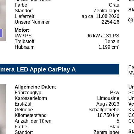
Farbe
Grau
St
Standort
Zentrallager
Lieferzeit
ab ca. 11.08.2026
Unsere Nummer
2254-26
Motor:
kW / PS
96 kW / 131 PS
Treibstoff
Benzin
Hubraum
1.199 cm³
Pr
amera LED Apple CarPlay A
MW
Allgemeine Daten:
Um
Fahrzeugtyp
Pkw
Sc
Karosserieform
Limousine
Um
Erst-Zul.
Aug / 2023
Ve
Getriebe
Schaltgetriebe
Kr
Kilometerstand
18.750 km
C
Anzahl der Türen
5
C
Farbe
Blau
St
Standort
Zentrallager