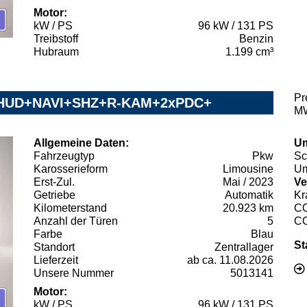
Motor:
kW / PS
96 kW / 131 PS
Treibstoff
Benzin
Hubraum
1.199 cm³
Pr
E+HUD+NAVI+SHZ+R-KAM+2xPDC+
MW
Allgemeine Daten:
Um
Fahrzeugtyp
Pkw
Sc
Karosserieform
Limousine
Um
Erst-Zul.
Mai / 2023
Ve
Getriebe
Automatik
Kr
Kilometerstand
20.923 km
C
Anzahl der Türen
5
C
Farbe
Blau
St
Standort
Zentrallager
Lieferzeit
ab ca. 11.08.2026
Unsere Nummer
5013141
Motor:
kW / PS
96 kW / 131 PS