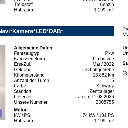
Treibstoff
Benzin
Hubraum
1.199 cm³
Pr
l*Navi*Kamera*LED*DAB*
MW
Allgemeine Daten:
Um
Fahrzeugtyp
Pkw
Um
Karosserieform
Limousine
St
Erst-Zul.
Mär / 2022
Getriebe
Schaltgetriebe
Kilometerstand
13.882 km
Anzahl der Türen
5
Farbe
Schwarz
Standort
Zentrallager
Lieferzeit
ab ca. 11.08.2026
Unsere Nummer
E005755
Motor:
kW / PS
74 kW / 101 PS
Hubraum
1.199 cm³