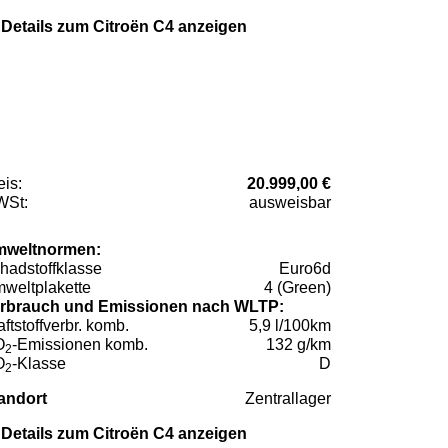
Details zum Citroën C4 anzeigen
eis:
20.999,00 €
St:
ausweisbar
weltnormen:
hadstoffklasse
Euro6d
weltplakette
4 (Green)
rbrauch und Emissionen nach WLTP:
aftstoffverbr. komb.
5,9 l/100km
O
-Emissionen komb.
132 g/km
2
O
-Klasse
D
2
andort
Zentrallager
Details zum Citroën C4 anzeigen