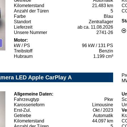
Getriebe
Automatik
Kr
Kilometerstand
21.483 km
C
Anzahl der Türen
5
C
Farbe
Blau
St
Standort
Zentrallager
Lieferzeit
ab ca. 11.08.2026
Unsere Nummer
2741-26
Motor:
kW / PS
96 kW / 131 PS
Treibstoff
Benzin
Hubraum
1.199 cm³
Pr
amera LED Apple CarPlay A
MW
Allgemeine Daten:
Um
Fahrzeugtyp
Pkw
Sc
Karosserieform
Limousine
Um
Erst-Zul.
Okt / 2023
Ve
Getriebe
Automatik
Kr
Kilometerstand
44.097 km
C
Anzahl der Türen
5
C