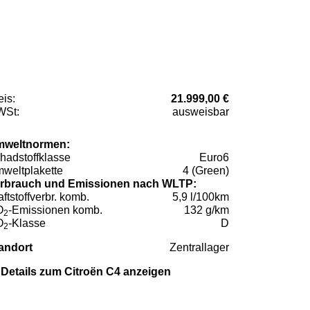
eis:
21.999,00 €
St:
ausweisbar
weltnormen:
hadstoffklasse
Euro6
weltplakette
4 (Green)
rbrauch und Emissionen nach WLTP:
aftstoffverbr. komb.
5,9 l/100km
O
-Emissionen komb.
132 g/km
2
O
-Klasse
D
2
andort
Zentrallager
Details zum Citroën C4 anzeigen