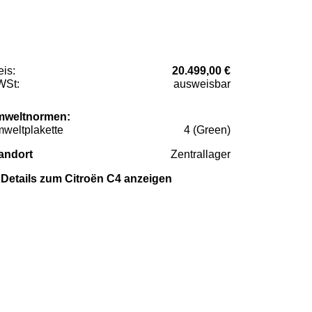
eis:
20.499,00 €
St:
ausweisbar
weltnormen:
weltplakette
4 (Green)
andort
Zentrallager
Details zum Citroën C4 anzeigen