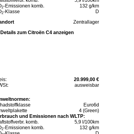
aftstoffverbr. komb.
5,9 l/100km
O
-Emissionen komb.
132 g/km
2
O
-Klasse
D
2
andort
Zentrallager
Details zum Citroën C4 anzeigen
eis:
20.999,00 €
St:
ausweisbar
weltnormen:
hadstoffklasse
Euro6d
weltplakette
4 (Green)
rbrauch und Emissionen nach WLTP:
aftstoffverbr. komb.
5,9 l/100km
O
-Emissionen komb.
132 g/km
2
O
-Klasse
D