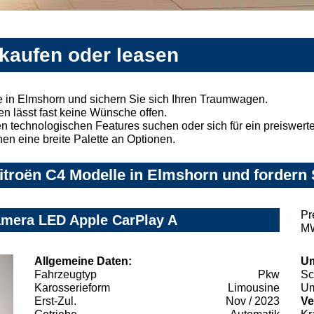
 kaufen oder leasen
 in Elmshorn und sichern Sie sich Ihren Traumwagen.
n lässt fast keine Wünsche offen.
 technologischen Features suchen oder sich für ein preiswertes
nen eine breite Palette an Optionen.
troën C4 Modelle in Elmshorn und fordern 
Pr
amera LED Apple CarPlay A
MW
Allgemeine Daten:
Um
Fahrzeugtyp
Pkw
Sc
Karosserieform
Limousine
Um
Erst-Zul.
Nov / 2023
Ve