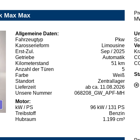
Pr
ik Max Max
MW
Allgemeine Daten:
Um
Fahrzeugtyp
Pkw
Sc
Karosserieform
Limousine
Ve
Erst-Zul.
Sep / 2025
Kr
Getriebe
Automatik
C
Kilometerstand
51 km
C
Anzahl der Türen
5
St
Farbe
Weiß
Standort
Zentrallager
Lieferzeit
ab ca. 11.08.2026
Unsere Nummer
068208_GW_APF-MH
Motor:
kW / PS
96 kW / 131 PS
Treibstoff
Benzin
Hubraum
1.199 cm³