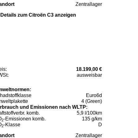
andort
Zentrallager
Details zum Citroën C3 anzeigen
eis:
18.199,00 €
St:
ausweisbar
weltnormen:
hadstoffklasse
Euro6d
weltplakette
4 (Green)
rbrauch und Emissionen nach WLTP:
aftstoffverbr. komb.
5,9 l/100km
O
-Emissionen komb.
135 g/km
2
O
-Klasse
D
2
andort
Zentrallager