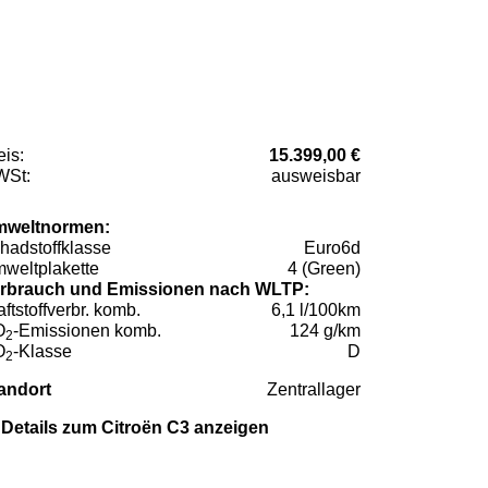
eis:
15.399,00 €
St:
ausweisbar
weltnormen:
hadstoffklasse
Euro6d
weltplakette
4 (Green)
rbrauch und Emissionen nach WLTP:
aftstoffverbr. komb.
6,1 l/100km
O
-Emissionen komb.
124 g/km
2
O
-Klasse
D
2
andort
Zentrallager
Details zum Citroën C3 anzeigen