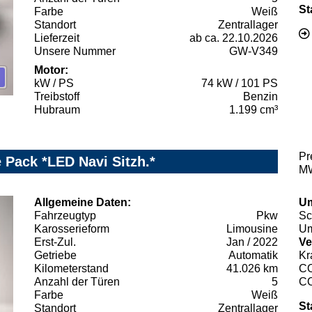
St
Farbe
Weiß
Standort
Zentrallager
Lieferzeit
ab ca. 22.10.2026
Unsere Nummer
GW-V349
Motor:
kW / PS
74 kW / 101 PS
Treibstoff
Benzin
Hubraum
1.199 cm³
Pr
 Pack *LED Navi Sitzh.*
MW
Allgemeine Daten:
Um
Fahrzeugtyp
Pkw
Sc
Karosserieform
Limousine
Um
Erst-Zul.
Jan / 2022
Ve
Getriebe
Automatik
Kr
Kilometerstand
41.026 km
C
Anzahl der Türen
5
C
Farbe
Weiß
St
Standort
Zentrallager