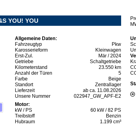
Pr
S&S YOU! YOU
MW
Allgemeine Daten:
Um
Fahrzeugtyp
Pkw
Sc
Karosserieform
Kleinwagen
Um
Erst-Zul.
Mär / 2024
Ve
Getriebe
Schaltgetriebe
Kr
Kilometerstand
23.550 km
C
Anzahl der Türen
5
C
Farbe
Beige
St
Standort
Zentrallager
Lieferzeit
ab ca. 11.08.2026
Unsere Nummer
022947_GW_APF-E2
Motor:
kW / PS
60 kW / 82 PS
Treibstoff
Benzin
Hubraum
1.199 cm³