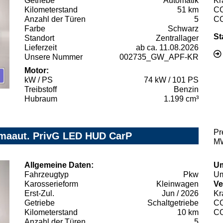
Getriebe
Automatik
Kr
Kilometerstand
51 km
C
Anzahl der Türen
5
C
Farbe
Schwarz
St
Standort
Zentrallager
Lieferzeit
ab ca. 11.08.2026
Unsere Nummer
002735_GW_APF-KR
Motor:
kW / PS
74 kW / 101 PS
Treibstoff
Benzin
Hubraum
1.199 cm³
Pr
maaut. PrivG LED HUD CarP
MW
Allgemeine Daten:
Um
Fahrzeugtyp
Pkw
Um
Karosserieform
Kleinwagen
Ve
Erst-Zul.
Jun / 2026
Kr
Getriebe
Schaltgetriebe
C
Kilometerstand
10 km
C
Anzahl der Türen
5