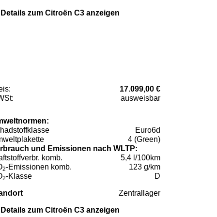
Details zum Citroën C3 anzeigen
eis:
17.099,00 €
St:
ausweisbar
weltnormen:
hadstoffklasse
Euro6d
weltplakette
4 (Green)
rbrauch und Emissionen nach WLTP:
aftstoffverbr. komb.
5,4 l/100km
O
-Emissionen komb.
123 g/km
2
O
-Klasse
D
2
andort
Zentrallager
Details zum Citroën C3 anzeigen