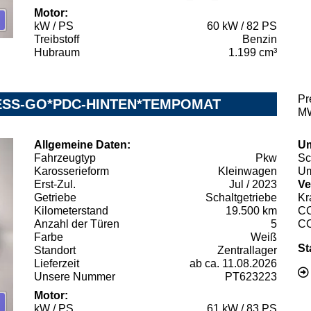
Motor:
kW / PS
60 kW / 82 PS
Treibstoff
Benzin
Hubraum
1.199 cm³
Pr
YLESS-GO*PDC-HINTEN*TEMPOMAT
MW
Allgemeine Daten:
Um
Fahrzeugtyp
Pkw
Sc
Karosserieform
Kleinwagen
Um
Erst-Zul.
Jul / 2023
Ve
Getriebe
Schaltgetriebe
Kr
Kilometerstand
19.500 km
C
Anzahl der Türen
5
C
Farbe
Weiß
St
Standort
Zentrallager
Lieferzeit
ab ca. 11.08.2026
Unsere Nummer
PT623223
Motor:
kW / PS
61 kW / 83 PS