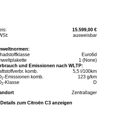
eis:
15.599,00 €
St:
ausweisbar
weltnormen:
hadstoffklasse
Euro6d
weltplakette
1 (None)
rbrauch und Emissionen nach WLTP:
aftstoffverbr. komb.
5,5 l/100km
O
-Emissionen komb.
123 g/km
2
O
-Klasse
D
2
andort
Zentrallager
Details zum Citroën C3 anzeigen