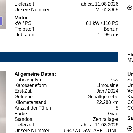
Lieferzeit
ab ca. 11.08.2026
Unsere Nummer
MT652369
Motor:
kW / PS
81 kW / 110 PS
Treibstoff
Benzin
Hubraum
1.199 cm³
Pr
MW
Allgemeine Daten:
Um
Fahrzeugtyp
Pkw
Sc
Karosserieform
Limousine
Um
Erst-Zul.
Jan / 2024
Ve
Getriebe
Schaltgetriebe
Kr
Kilometerstand
22.288 km
C
Anzahl der Türen
5
C
Farbe
Grau
St
Standort
Zentrallager
Lieferzeit
ab ca. 11.08.2026
Unsere Nummer
694773_GW_APF-DUME