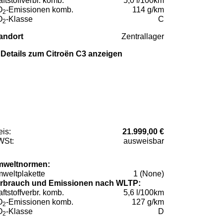
aftstoffverbr. komb.
5,0 l/100km
O
-Emissionen komb.
114 g/km
2
O
-Klasse
C
2
andort
Zentrallager
Details zum Citroën C3 anzeigen
eis:
21.999,00 €
St:
ausweisbar
weltnormen:
weltplakette
1 (None)
rbrauch und Emissionen nach WLTP:
aftstoffverbr. komb.
5,6 l/100km
O
-Emissionen komb.
127 g/km
2
O
-Klasse
D
2