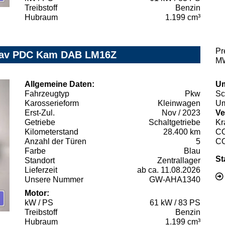
Treibstoff
Benzin
Hubraum
1.199 cm³
Pr
 Nav PDC Kam DAB LM16Z
MW
Allgemeine Daten:
Um
Fahrzeugtyp
Pkw
Sc
Karosserieform
Kleinwagen
Um
Erst-Zul.
Nov / 2023
Ve
Getriebe
Schaltgetriebe
Kr
Kilometerstand
28.400 km
C
Anzahl der Türen
5
C
Farbe
Blau
St
Standort
Zentrallager
Lieferzeit
ab ca. 11.08.2026
Unsere Nummer
GW-AHA1340
Motor:
kW / PS
61 kW / 83 PS
Treibstoff
Benzin
Hubraum
1.199 cm³