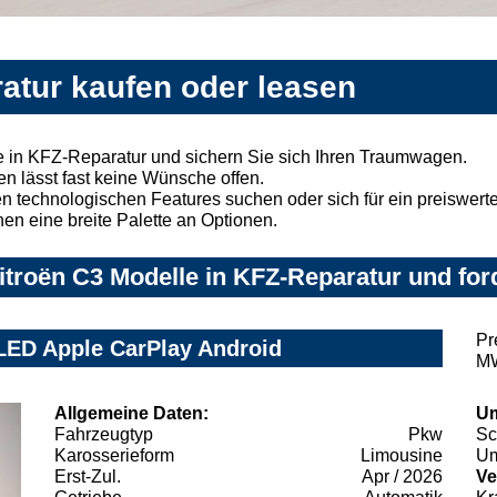
atur kaufen oder leasen
 in KFZ-Reparatur und sichern Sie sich Ihren Traumwagen.
n lässt fast keine Wünsche offen.
 technologischen Features suchen oder sich für ein preiswertes
nen eine breite Palette an Optionen.
troën C3 Modelle in KFZ-Reparatur und for
Pr
LED Apple CarPlay Android
MW
Allgemeine Daten:
Um
Fahrzeugtyp
Pkw
Sc
Karosserieform
Limousine
Um
Erst-Zul.
Apr / 2026
Ve