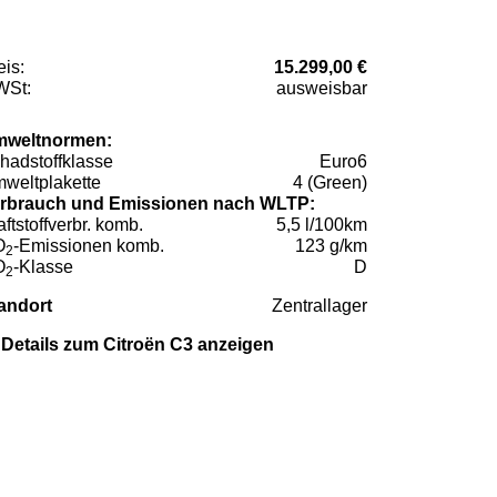
eis:
15.299,00 €
St:
ausweisbar
weltnormen:
hadstoffklasse
Euro6
weltplakette
4 (Green)
rbrauch und Emissionen nach WLTP:
aftstoffverbr. komb.
5,5 l/100km
O
-Emissionen komb.
123 g/km
2
O
-Klasse
D
2
andort
Zentrallager
Details zum Citroën C3 anzeigen