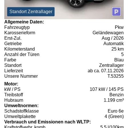
Standort Zentrallager
Allgemeine Daten:
Fahrzeugtyp
Pkw
Karosserieform
Geländewagen
Erst-Zul.
Aug / 2026
Getriebe
Automatik
Kilometerstand
25 km
Anzahl der Türen
5
Farbe
Blau
Standort
Zentrallager
Lieferzeit
ab ca. 07.11.2026
Unsere Nummer
T.53255
Motor:
kW / PS
107 kW / 145 PS
Treibstoff
Benzin
Hubraum
1.199 cm³
Umweltnormen:
Schadstoffklasse
Euro 6e
Umweltplakette
4 (Green)
Verbrauch und Emissionen nach WLTP:
Kraftstoffverbr. komb.
5,5 l/100km