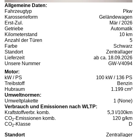
Allgemeine Daten:
Fahrzeugtyp
Pkw
Karosserieform
Geländewagen
Erst-Zul.
Mär / 2026
Getriebe
Automatik
Kilometerstand
10 km
Anzahl der Türen
5
Farbe
Schwarz
Standort
Zentrallager
Lieferzeit
ab ca. 18.09.2026
Unsere Nummer
GW-V4094
Motor:
kW / PS
100 kW / 136 PS
Treibstoff
Benzin
Hubraum
1.199 cm³
Umweltnormen:
Umweltplakette
1 (None)
Verbrauch und Emissionen nach WLTP:
Kraftstoffverbr. komb.
5,3 l/100km
CO
-Emissionen komb.
120 g/km
2
CO
-Klasse
D
2
Standort
Zentrallager