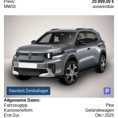
Preis:
20.999,00 €
MWSt:
ausweisbar
Standort Zentrallager
Allgemeine Daten:
Fahrzeugtyp
Pkw
Karosserieform
Geländewagen
Erst-Zul.
Okt / 2025