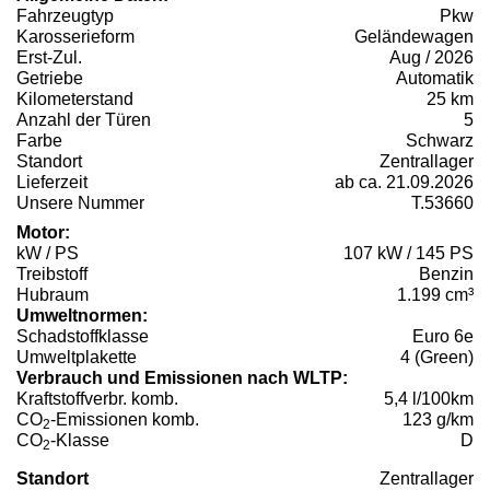
Fahrzeugtyp
Pkw
Karosserieform
Geländewagen
Erst-Zul.
Aug / 2026
Getriebe
Automatik
Kilometerstand
25 km
Anzahl der Türen
5
Farbe
Schwarz
Standort
Zentrallager
Lieferzeit
ab ca. 21.09.2026
Unsere Nummer
T.53660
Motor:
kW / PS
107 kW / 145 PS
Treibstoff
Benzin
Hubraum
1.199 cm³
Umweltnormen:
Schadstoffklasse
Euro 6e
Umweltplakette
4 (Green)
Verbrauch und Emissionen nach WLTP:
Kraftstoffverbr. komb.
5,4 l/100km
CO
-Emissionen komb.
123 g/km
2
CO
-Klasse
D
2
Standort
Zentrallager