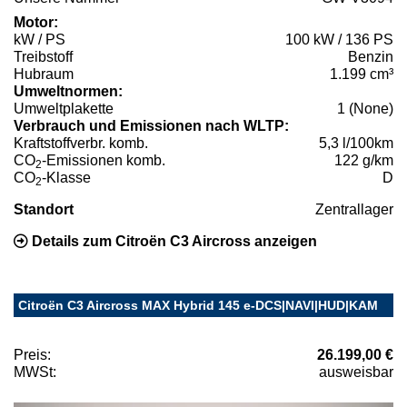
Motor:
kW / PS
100 kW / 136 PS
Treibstoff
Benzin
Hubraum
1.199 cm³
Umweltnormen:
Umweltplakette
1 (None)
Verbrauch und Emissionen nach WLTP:
Kraftstoffverbr. komb.
5,3 l/100km
CO
-Emissionen komb.
122 g/km
2
CO
-Klasse
D
2
Standort
Zentrallager
Details zum Citroën C3 Aircross anzeigen
Citroën C3 Aircross MAX Hybrid 145 e-DCS|NAVI|HUD|KAM
Preis:
26.199,00 €
MWSt:
ausweisbar