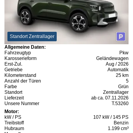
Standort Zentrallager
Allgemeine Daten:
Fahrzeugtyp
Pkw
Karosserieform
Geländewagen
Erst-Zul.
Aug / 2026
Getriebe
Automatik
Kilometerstand
25 km
Anzahl der Türen
5
Farbe
Grün
Standort
Zentrallager
Lieferzeit
ab ca. 07.11.2026
Unsere Nummer
T.53260
Motor:
kW / PS
107 kW / 145 PS
Treibstoff
Benzin
Hubraum
1.199 cm³