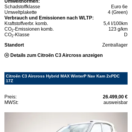
Umweltnormen:
Schadstoffklasse
Euro 6e
Umweltplakette
4 (Green)
Verbrauch und Emissionen nach WLTP:
Kraftstoffverbr. komb.
5,4 l/100km
CO
-Emissionen komb.
123 g/km
2
CO
-Klasse
D
2
Standort
Zentrallager
Details zum Citroën C3 Aircross anzeigen
Citroën C3 Aircross Hybrid MAX WinterP Nav Kam 2xPDC
17Z
Preis:
26.499,00 €
MWSt:
ausweisbar