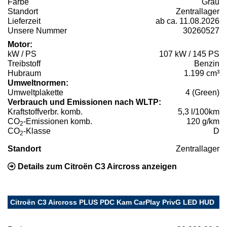
Farbe
Grau
Standort
Zentrallager
Lieferzeit
ab ca. 11.08.2026
Unsere Nummer
30260527
Motor:
kW / PS
107 kW / 145 PS
Treibstoff
Benzin
Hubraum
1.199 cm³
Umweltnormen:
Umweltplakette
4 (Green)
Verbrauch und Emissionen nach WLTP:
Kraftstoffverbr. komb.
5,3 l/100km
CO
-Emissionen komb.
120 g/km
2
CO
-Klasse
D
2
Standort
Zentrallager
Details zum Citroën C3 Aircross anzeigen
Citroën C3 Aircross PLUS PDC Kam CarPlay PrivG LED HUD