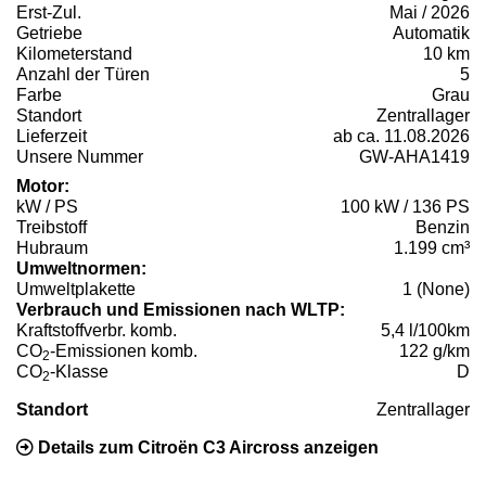
Erst-Zul.
Mai / 2026
Getriebe
Automatik
Kilometerstand
10 km
Anzahl der Türen
5
Farbe
Grau
Standort
Zentrallager
Lieferzeit
ab ca. 11.08.2026
Unsere Nummer
GW-AHA1419
Motor:
kW / PS
100 kW / 136 PS
Treibstoff
Benzin
Hubraum
1.199 cm³
Umweltnormen:
Umweltplakette
1 (None)
Verbrauch und Emissionen nach WLTP:
Kraftstoffverbr. komb.
5,4 l/100km
CO
-Emissionen komb.
122 g/km
2
CO
-Klasse
D
2
Standort
Zentrallager
Details zum Citroën C3 Aircross anzeigen