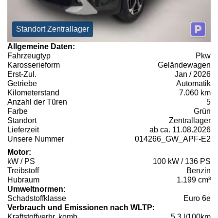
Standort Zentrallager
Allgemeine Daten:
Fahrzeugtyp
Pkw
Karosserieform
Geländewagen
Erst-Zul.
Jan / 2026
Getriebe
Automatik
Kilometerstand
7.060 km
Anzahl der Türen
5
Farbe
Grün
Standort
Zentrallager
Lieferzeit
ab ca. 11.08.2026
Unsere Nummer
014266_GW_APF-E2
Motor:
kW / PS
100 kW / 136 PS
Treibstoff
Benzin
Hubraum
1.199 cm³
Umweltnormen:
Schadstoffklasse
Euro 6e
Verbrauch und Emissionen nach WLTP:
Kraftstoffverbr. komb.
5,3 l/100km