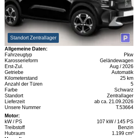
Standort Zentrallager
Allgemeine Daten:
Fahrzeugtyp
Pkw
Karosserieform
Geländewagen
Erst-Zul.
Aug / 2026
Getriebe
Automatik
Kilometerstand
25 km
Anzahl der Türen
5
Farbe
Schwarz
Standort
Zentrallager
Lieferzeit
ab ca. 21.09.2026
Unsere Nummer
T.53664
Motor:
kW / PS
107 kW / 145 PS
Treibstoff
Benzin
Hubraum
1.199 cm³