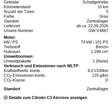
Getriebe
Schaltgetriebe
Kilometerstand
10 km
Anzahl der Türen
5
Farbe
Grau
Standort
Zentrallager
Lieferzeit
ab ca. 22.09.2026
Unsere Nummer
GW-V4887
Motor:
kW / PS
74 kW / 101 PS
Treibstoff
Benzin
Hubraum
1.199 cm³
Umweltnormen:
Umweltplakette
1 (None)
Verbrauch und Emissionen nach WLTP:
Kraftstoffverbr. komb.
6,0 l/100km
CO
-Emissionen komb.
135 g/km
2
CO
-Klasse
D
2
Standort
Zentrallager
Details zum Citroën C3 Aircross anzeigen