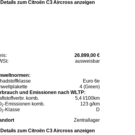
Details zum Citroën C3 Aircross anzeigen
eis:
26.899,00 €
St:
ausweisbar
weltnormen:
hadstoffklasse
Euro 6e
weltplakette
4 (Green)
rbrauch und Emissionen nach WLTP:
aftstoffverbr. komb.
5,4 l/100km
O
-Emissionen komb.
123 g/km
2
O
-Klasse
D
2
andort
Zentrallager
Details zum Citroën C3 Aircross anzeigen