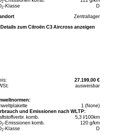
O
-Emissionen komb.
122 g/km
2
O
-Klasse
D
2
andort
Zentrallager
Details zum Citroën C3 Aircross anzeigen
eis:
27.199,00 €
St:
ausweisbar
weltnormen:
weltplakette
1 (None)
rbrauch und Emissionen nach WLTP:
aftstoffverbr. komb.
5,3 l/100km
O
-Emissionen komb.
120 g/km
2
O
-Klasse
D
2