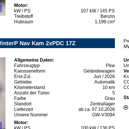
Motor:
kW / PS
107 kW / 145 PS
Treibstoff
Benzin
Hubraum
1.199 cm³
Pr
WinterP Nav Kam 2xPDC 17Z
MW
Allgemeine Daten:
Um
Fahrzeugtyp
Pkw
Um
Karosserieform
Geländewagen
Ve
Erst-Zul.
Jun / 2026
Kr
Getriebe
Automatik
C
Kilometerstand
10 km
C
Anzahl der Türen
5
St
Farbe
Grau
Standort
Zentrallager
Lieferzeit
ab ca. 07.10.2026
Unsere Nummer
GW-V3094
Motor:
kW / PS
100 kW / 136 PS