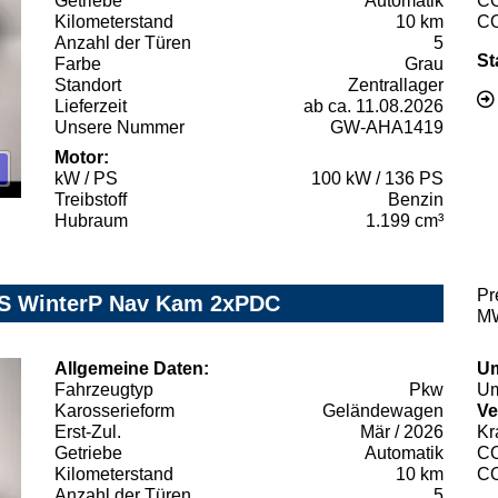
Getriebe
Automatik
C
Kilometerstand
10 km
C
Anzahl der Türen
5
St
Farbe
Grau
Standort
Zentrallager
Lieferzeit
ab ca. 11.08.2026
Unsere Nummer
GW-AHA1419
Motor:
kW / PS
100 kW / 136 PS
Treibstoff
Benzin
Hubraum
1.199 cm³
Pr
7S WinterP Nav Kam 2xPDC
MW
Allgemeine Daten:
Um
Fahrzeugtyp
Pkw
Um
Karosserieform
Geländewagen
Ve
Erst-Zul.
Mär / 2026
Kr
Getriebe
Automatik
C
Kilometerstand
10 km
C
Anzahl der Türen
5