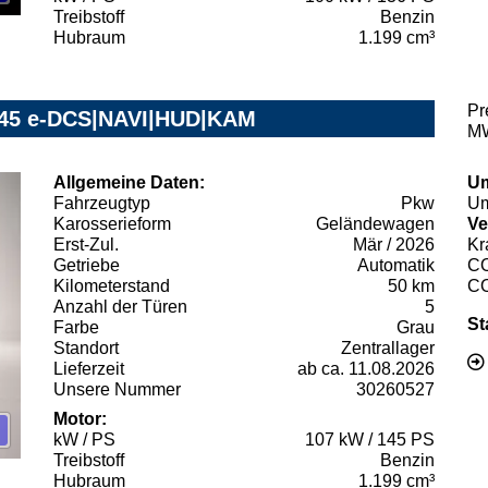
Treibstoff
Benzin
Hubraum
1.199 cm³
Pr
 145 e-DCS|NAVI|HUD|KAM
MW
Allgemeine Daten:
Um
Fahrzeugtyp
Pkw
Um
Karosserieform
Geländewagen
Ve
Erst-Zul.
Mär / 2026
Kr
Getriebe
Automatik
C
Kilometerstand
50 km
C
Anzahl der Türen
5
St
Farbe
Grau
Standort
Zentrallager
Lieferzeit
ab ca. 11.08.2026
Unsere Nummer
30260527
Motor:
kW / PS
107 kW / 145 PS
Treibstoff
Benzin
Hubraum
1.199 cm³