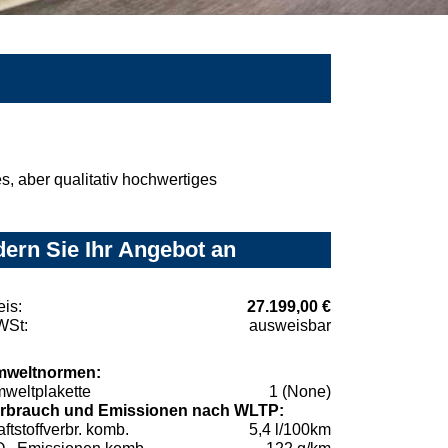
, aber qualitativ hochwertiges
dern Sie Ihr Angebot an
eis:
27.199,00 €
St:
ausweisbar
weltnormen:
weltplakette
1 (None)
rbrauch und Emissionen nach WLTP:
aftstoffverbr. komb.
5,4 l/100km