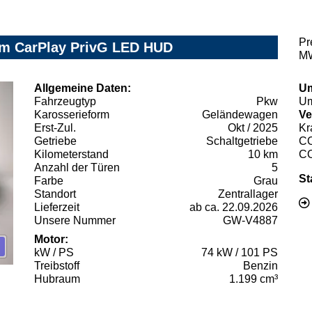
Pr
am CarPlay PrivG LED HUD
MW
Allgemeine Daten:
Um
Fahrzeugtyp
Pkw
Um
Karosserieform
Geländewagen
Ve
Erst-Zul.
Okt / 2025
Kr
Getriebe
Schaltgetriebe
C
Kilometerstand
10 km
C
Anzahl der Türen
5
St
Farbe
Grau
Standort
Zentrallager
Lieferzeit
ab ca. 22.09.2026
Unsere Nummer
GW-V4887
Motor:
kW / PS
74 kW / 101 PS
Treibstoff
Benzin
Hubraum
1.199 cm³