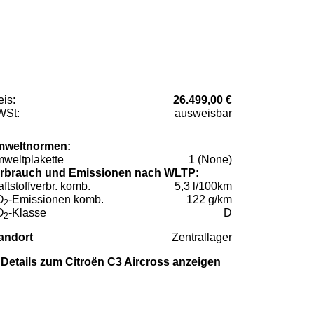
eis:
26.499,00 €
St:
ausweisbar
weltnormen:
weltplakette
1 (None)
rbrauch und Emissionen nach WLTP:
aftstoffverbr. komb.
5,3 l/100km
O
-Emissionen komb.
122 g/km
2
O
-Klasse
D
2
andort
Zentrallager
Details zum Citroën C3 Aircross anzeigen