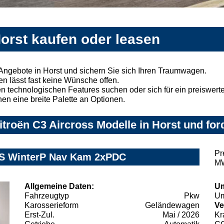
Horst kaufen oder leasen
 Angebote in Horst und sichern Sie sich Ihren Traumwagen.
n lässt fast keine Wünsche offen.
 technologischen Features suchen oder sich für ein preiswertes
nen eine breite Palette an Optionen.
troën C3 Aircross Modelle in Horst und for
Pr
7S WinterP Nav Kam 2xPDC
MW
Allgemeine Daten:
Um
Fahrzeugtyp
Pkw
Um
Karosserieform
Geländewagen
Ve
Erst-Zul.
Mai / 2026
Kr