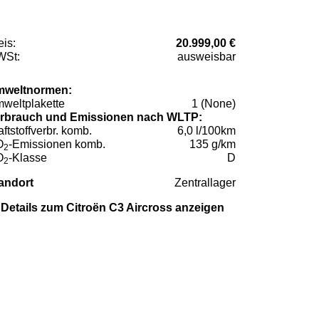
eis:
20.999,00 €
St:
ausweisbar
weltnormen:
weltplakette
1 (None)
rbrauch und Emissionen nach WLTP:
aftstoffverbr. komb.
6,0 l/100km
O
-Emissionen komb.
135 g/km
2
O
-Klasse
D
2
andort
Zentrallager
Details zum Citroën C3 Aircross anzeigen