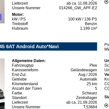
Lieferzeit
ab ca. 11.08.2026
Unsere Nummer
014266_GW_APF-E2
Motor:
kW / PS
100 kW / 136 PS
Treibstoff
Benzin
Hubraum
1.199 cm³
Pr
45 6AT Android Auto*Navi
MW
Allgemeine Daten:
Um
Fahrzeugtyp
Pkw
Sc
Karosserieform
Geländewagen
Um
Erst-Zul.
Aug / 2026
Ve
Getriebe
Automatik
Kr
Kilometerstand
25 km
C
Anzahl der Türen
5
C
Farbe
Schwarz
St
Standort
Zentrallager
Lieferzeit
ab ca. 21.09.2026
Unsere Nummer
T.53664