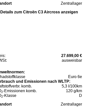
andort
Zentrallager
Details zum Citroën C3 Aircross anzeigen
eis:
27.699,00 €
St:
ausweisbar
weltnormen:
hadstoffklasse
Euro 6e
rbrauch und Emissionen nach WLTP:
aftstoffverbr. komb.
5,3 l/100km
O
-Emissionen komb.
120 g/km
2
O
-Klasse
D
2
andort
Zentrallager