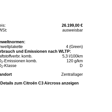
eis:
26.199,00 €
St:
ausweisbar
weltnormen:
weltplakette
4 (Green)
rbrauch und Emissionen nach WLTP:
aftstoffverbr. komb.
5,3 l/100km
O
-Emissionen komb.
120 g/km
2
O
-Klasse
D
2
andort
Zentrallager
Details zum Citroën C3 Aircross anzeigen