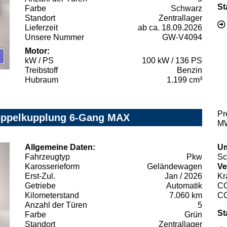
St
Farbe
Schwarz
Standort
Zentrallager
Lieferzeit
ab ca. 18.09.2026
Unsere Nummer
GW-V4094
Motor:
kW / PS
100 kW / 136 PS
Treibstoff
Benzin
Hubraum
1.199 cm³
Pr
Doppelkupplung 6-Gang MAX
MW
Allgemeine Daten:
Um
Fahrzeugtyp
Pkw
Sc
Karosserieform
Geländewagen
Ve
Erst-Zul.
Jan / 2026
Kr
Getriebe
Automatik
C
Kilometerstand
7.060 km
C
Anzahl der Türen
5
St
Farbe
Grün
Standort
Zentrallager