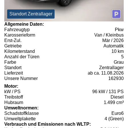
Standort Zentrallager
Allgemeine Daten:
Fahrzeugtyp
Pkw
Karosserieform
Van / Kleinbus
Erst-Zul.
Mär / 2026
Getriebe
Automatik
Kilometerstand
10 km
Anzahl der Türen
5
Farbe
Grau
Standort
Zentrallager
Lieferzeit
ab ca. 11.08.2026
Unsere Nummer
162930
Motor:
kW / PS
96 kW / 131 PS
Treibstoff
Diesel
Hubraum
1.499 cm³
Umweltnormen:
Schadstoffklasse
Euro6
Umweltplakette
4 (Green)
Verbrauch und Emissionen nach WLTP: