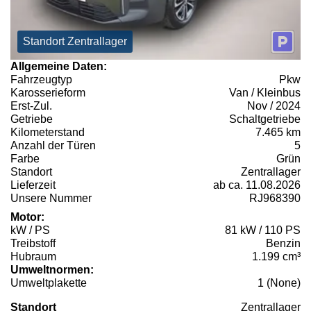
Standort Zentrallager
Allgemeine Daten:
Fahrzeugtyp
Pkw
Karosserieform
Van / Kleinbus
Erst-Zul.
Nov / 2024
Getriebe
Schaltgetriebe
Kilometerstand
7.465 km
Anzahl der Türen
5
Farbe
Grün
Standort
Zentrallager
Lieferzeit
ab ca. 11.08.2026
Unsere Nummer
RJ968390
Motor:
kW / PS
81 kW / 110 PS
Treibstoff
Benzin
Hubraum
1.199 cm³
Umweltnormen:
Umweltplakette
1 (None)
Standort
Zentrallager