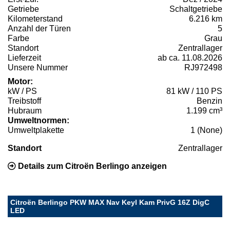
Getriebe
Schaltgetriebe
Kilometerstand
6.216 km
Anzahl der Türen
5
Farbe
Grau
Standort
Zentrallager
Lieferzeit
ab ca. 11.08.2026
Unsere Nummer
RJ972498
Motor:
kW / PS
81 kW / 110 PS
Treibstoff
Benzin
Hubraum
1.199 cm³
Umweltnormen:
Umweltplakette
1 (None)
Standort
Zentrallager
Details zum Citroën Berlingo anzeigen
Citroën Berlingo PKW MAX Nav Keyl Kam PrivG 16Z DigC
LED