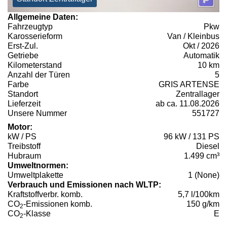
Allgemeine Daten:
Fahrzeugtyp
Pkw
Karosserieform
Van / Kleinbus
Erst-Zul.
Okt / 2026
Getriebe
Automatik
Kilometerstand
10 km
Anzahl der Türen
5
Farbe
GRIS ARTENSE
Standort
Zentrallager
Lieferzeit
ab ca. 11.08.2026
Unsere Nummer
551727
Motor:
kW / PS
96 kW / 131 PS
Treibstoff
Diesel
Hubraum
1.499 cm³
Umweltnormen:
Umweltplakette
1 (None)
Verbrauch und Emissionen nach WLTP:
Kraftstoffverbr. komb.
5,7 l/100km
CO
-Emissionen komb.
150 g/km
2
CO
-Klasse
E
2