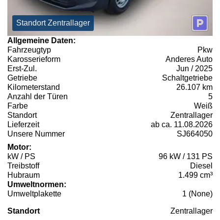
Standort Zentrallager
Allgemeine Daten:
Fahrzeugtyp
Pkw
Karosserieform
Anderes Auto
Erst-Zul.
Jun / 2025
Getriebe
Schaltgetriebe
Kilometerstand
26.107 km
Anzahl der Türen
5
Farbe
Weiß
Standort
Zentrallager
Lieferzeit
ab ca. 11.08.2026
Unsere Nummer
SJ664050
Motor:
kW / PS
96 kW / 131 PS
Treibstoff
Diesel
Hubraum
1.499 cm³
Umweltnormen:
Umweltplakette
1 (None)
Standort
Zentrallager