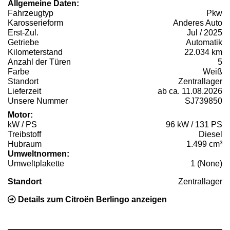
Allgemeine Daten:
Fahrzeugtyp
Pkw
Karosserieform
Anderes Auto
Erst-Zul.
Jul / 2025
Getriebe
Automatik
Kilometerstand
22.034 km
Anzahl der Türen
5
Farbe
Weiß
Standort
Zentrallager
Lieferzeit
ab ca. 11.08.2026
Unsere Nummer
SJ739850
Motor:
kW / PS
96 kW / 131 PS
Treibstoff
Diesel
Hubraum
1.499 cm³
Umweltnormen:
Umweltplakette
1 (None)
Standort
Zentrallager
Details zum Citroën Berlingo anzeigen