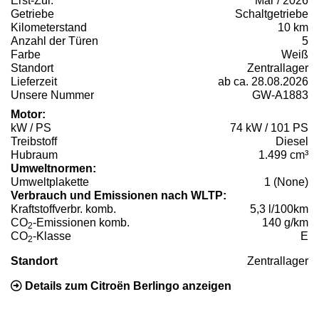
Erst-Zul.
Mär / 2026
Getriebe
Schaltgetriebe
Kilometerstand
10 km
Anzahl der Türen
5
Farbe
Weiß
Standort
Zentrallager
Lieferzeit
ab ca. 28.08.2026
Unsere Nummer
GW-A1883
Motor:
kW / PS
74 kW / 101 PS
Treibstoff
Diesel
Hubraum
1.499 cm³
Umweltnormen:
Umweltplakette
1 (None)
Verbrauch und Emissionen nach WLTP:
Kraftstoffverbr. komb.
5,3 l/100km
CO
-Emissionen komb.
140 g/km
2
CO
-Klasse
E
2
Standort
Zentrallager
Details zum Citroën Berlingo anzeigen