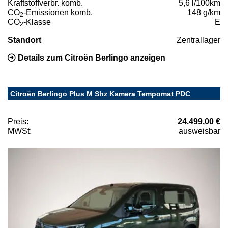
Kraftstoffverbr. komb.
5,6 l/100km
CO
-Emissionen komb.
148 g/km
2
CO
-Klasse
E
2
Standort
Zentrallager
Details zum Citroën Berlingo anzeigen
Citroën Berlingo Plus M Shz Kamera Tempomat PDC
Preis:
24.499,00 €
MWSt:
ausweisbar