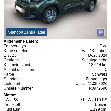
Standort Zentrallager
Allgemeine Daten:
Fahrzeugtyp
Pkw
Karosserieform
Van / Kleinbus
Erst-Zul.
Dez / 2024
Getriebe
Schaltgetriebe
Kilometerstand
13.614 km
Anzahl der Türen
5
Farbe
Schwarz
Standort
Zentrallager
Lieferzeit
ab ca. 11.08.2026
Unsere Nummer
RJ972590
Motor:
kW / PS
81 kW / 110 PS
Treibstoff
Benzin
Hubraum
1.199 cm³