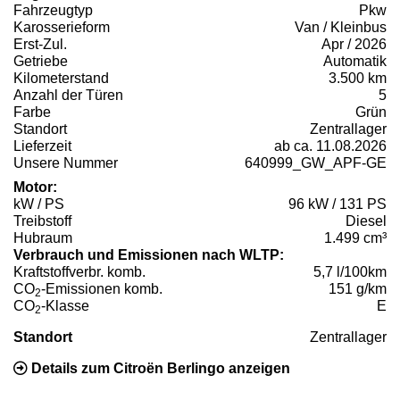
Fahrzeugtyp
Pkw
Karosserieform
Van / Kleinbus
Erst-Zul.
Apr / 2026
Getriebe
Automatik
Kilometerstand
3.500 km
Anzahl der Türen
5
Farbe
Grün
Standort
Zentrallager
Lieferzeit
ab ca. 11.08.2026
Unsere Nummer
640999_GW_APF-GE
Motor:
kW / PS
96 kW / 131 PS
Treibstoff
Diesel
Hubraum
1.499 cm³
Verbrauch und Emissionen nach WLTP:
Kraftstoffverbr. komb.
5,7 l/100km
CO
-Emissionen komb.
151 g/km
2
CO
-Klasse
E
2
Standort
Zentrallager
Details zum Citroën Berlingo anzeigen