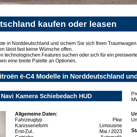
utschland kaufen oder leasen
te in Norddeutschland und sichern Sie sich Ihren Traumwagen
n lässt fast keine Wünsche offen.
 technologischen Features suchen oder sich für ein preiswertes
nen eine breite Palette an Optionen.
troën ë-C4 Modelle in Norddeutschland und
Pr
z Navi Kamera Schiebedach HUD
MW
Allgemeine Daten:
Um
Fahrzeugtyp
Pkw
Um
Karosserieform
Limousine
St
Erst-Zul.
Mai / 2023