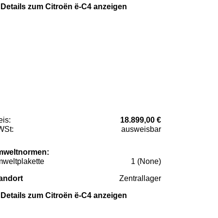
Details zum Citroën ë-C4 anzeigen
eis:
18.899,00 €
St:
ausweisbar
weltnormen:
weltplakette
1 (None)
andort
Zentrallager
Details zum Citroën ë-C4 anzeigen