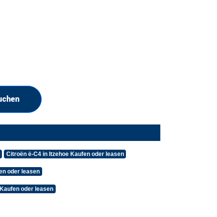
uchen
Citroën ë-C4 in Itzehoe Kaufen oder leasen
en oder leasen
 Kaufen oder leasen