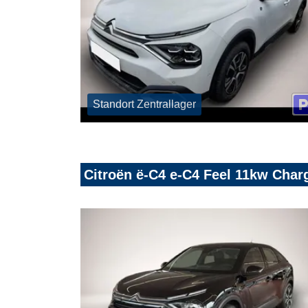
Standort Zentrallager
Citroën ë-C4 e-C4 Feel 11kw Cha