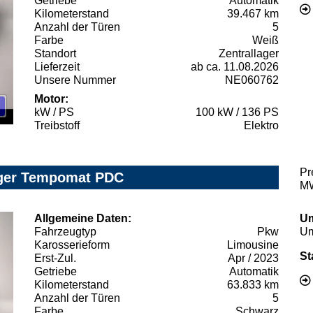
Getriebe
Automatik
Kilometerstand
39.467 km
Anzahl der Türen
5
Farbe
Weiß
Standort
Zentrallager
Lieferzeit
ab ca. 11.08.2026
Unsere Nummer
NE060762
Motor:
kW / PS
100 kW / 136 PS
Treibstoff
Elektro
Pr
rger Tempomat PDC
MW
Allgemeine Daten:
Um
Fahrzeugtyp
Pkw
Um
Karosserieform
Limousine
St
Erst-Zul.
Apr / 2023
Getriebe
Automatik
Kilometerstand
63.833 km
Anzahl der Türen
5
Farbe
Schwarz