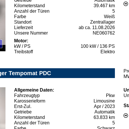
Getriebe
Automatik
Kilometerstand
39.467 km
Anzahl der Türen
5
Farbe
Weiß
Standort
Zentrallager
Lieferzeit
ab ca. 11.08.2026
Unsere Nummer
NE060762
Motor:
kW / PS
100 kW / 136 PS
Treibstoff
Elektro
Pr
rger Tempomat PDC
MW
Allgemeine Daten:
Um
Fahrzeugtyp
Pkw
Um
Karosserieform
Limousine
St
Erst-Zul.
Apr / 2023
Getriebe
Automatik
Kilometerstand
63.833 km
Anzahl der Türen
5
Farbe
Schwarz