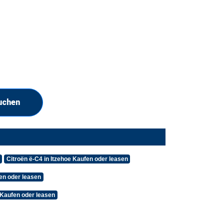
uchen
Citroën ë-C4 in Itzehoe Kaufen oder leasen
en oder leasen
 Kaufen oder leasen