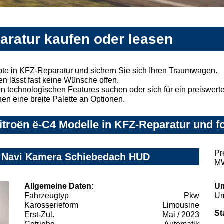
aratur kaufen oder leasen
te in KFZ-Reparatur und sichern Sie sich Ihren Traumwagen.
n lässt fast keine Wünsche offen.
 technologischen Features suchen oder sich für ein preiswertes
nen eine breite Palette an Optionen.
troën ë-C4 Modelle in KFZ-Reparatur und fo
Pr
z Navi Kamera Schiebedach HUD
MW
Allgemeine Daten:
Um
Fahrzeugtyp
Pkw
Um
Karosserieform
Limousine
St
Erst-Zul.
Mai / 2023