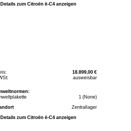
Details zum Citroën ë-C4 anzeigen
eis:
18.899,00 €
St:
ausweisbar
weltnormen:
weltplakette
1 (None)
andort
Zentrallager
Details zum Citroën ë-C4 anzeigen