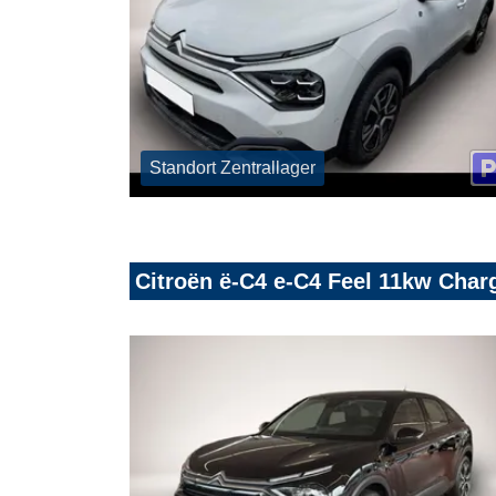
Standort Zentrallager
Citroën ë-C4 e-C4 Feel 11kw Cha