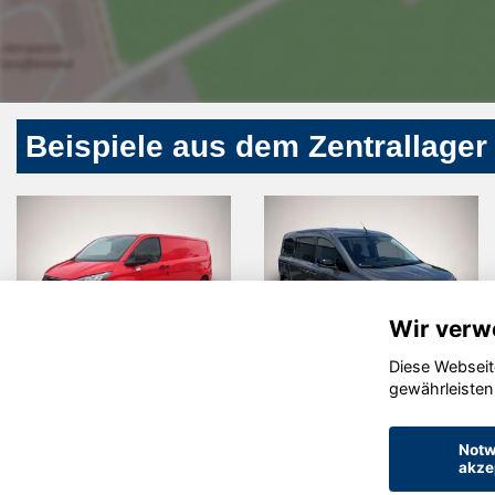
Beispiele aus dem Zentrallager
Wir verw
Diese Webseit
Renault
Skoda Karoq
gewährleisten
Grand
Kangoo
Notw
akze
© konjunkturmotor.de GmbH 2020 - 2026