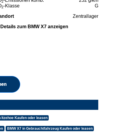
O
-Emissionen komb.
232 g/km
2
O
-Klasse
G
2
andort
Zentrallager
Details zum BMW X7 anzeigen
hen
 Itzehoe Kaufen oder leasen
en
BMW X7 in Gebrauchtfahrzeug Kaufen oder leasen