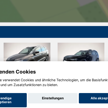
enden Cookies
e verwendet Cookies und ähnliche Technologien, um die Basisfunk
Dacia Bigster
Skoda Scala
 und um Zusatzfunktionen zu bieten.
endige
Einstellungen
Alle akzep
ptieren
Startseite
Datenschutz
Impressum
AGB