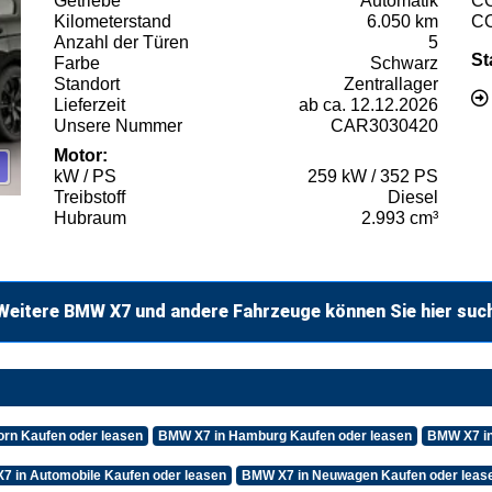
Getriebe
Automatik
C
Kilometerstand
6.050 km
C
Anzahl der Türen
5
St
Farbe
Schwarz
Standort
Zentrallager
Lieferzeit
ab ca. 12.12.2026
Unsere Nummer
CAR3030420
Motor:
kW / PS
259 kW / 352 PS
Treibstoff
Diesel
Hubraum
2.993 cm³
Weitere BMW X7 und andere Fahrzeuge können Sie hier suc
rn Kaufen oder leasen
BMW X7 in Hamburg Kaufen oder leasen
BMW X7 in
7 in Automobile Kaufen oder leasen
BMW X7 in Neuwagen Kaufen oder leas