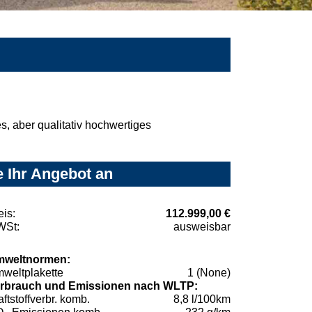
, aber qualitativ hochwertiges
 Ihr Angebot an
eis:
112.999,00 €
St:
ausweisbar
weltnormen:
weltplakette
1 (None)
rbrauch und Emissionen nach WLTP:
aftstoffverbr. komb.
8,8 l/100km