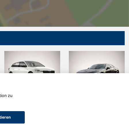
tion zu
Audi e-tron
Peugeot 208
tieren
AGB (Service)
AGB (Teile)
AGB (Gebrauchtwagen)
Widerruf