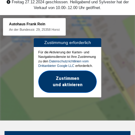
Freitag 27.12.2024 geschlossen. Heiligabend und Sylvester hat der
Verkauf von 10.00-.12.00 Uhr geöffnet.
Autohaus Frank Rein
An der Bundesstr. 29, 25358 Horst
Zustimmung erforderlich
Für die Aktivierung der Karten- und
Navigationsdienste ist Ihre Zustimmung
zu den
Datenschutzrichtlinien vom
Drittanbieter Google LLC
erforderlich.
Zustimmen
und aktivieren