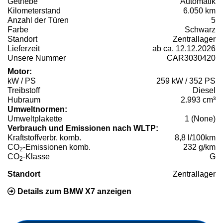
Getriebe
Automatik
Kilometerstand
6.050 km
Anzahl der Türen
5
Farbe
Schwarz
Standort
Zentrallager
Lieferzeit
ab ca. 12.12.2026
Unsere Nummer
CAR3030420
Motor:
kW / PS
259 kW / 352 PS
Treibstoff
Diesel
Hubraum
2.993 cm³
Umweltnormen:
Umweltplakette
1 (None)
Verbrauch und Emissionen nach WLTP:
Kraftstoffverbr. komb.
8,8 l/100km
CO
-Emissionen komb.
232 g/km
2
CO
-Klasse
G
2
Standort
Zentrallager
Details zum BMW X7 anzeigen