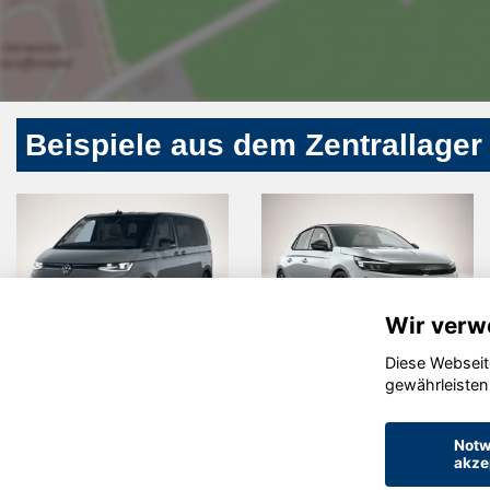
Beispiele aus dem Zentrallager
Wir verw
Diese Webseit
Volkswagen
Opel Corsa
gewährleisten
T7 Multivan
Notw
akze
© konjunkturmotor.de GmbH 2020 - 2026