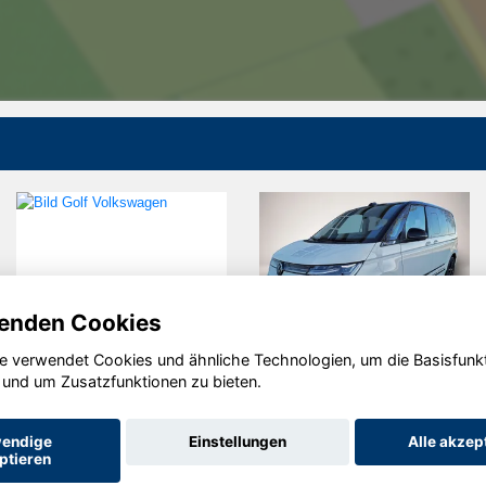
enden Cookies
e verwendet Cookies und ähnliche Technologien, um die Basisfunk
Volkswagen
Volkswagen
 und um Zusatzfunktionen zu bieten.
Golf
T7 Multivan
endige
Einstellungen
Alle akzep
ptieren
Startseite
Datenschutz
Impressum
AGB