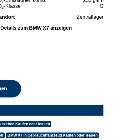
O
-Emissionen komb.
232 g/km
2
O
-Klasse
G
2
andort
Zentrallager
Details zum BMW X7 anzeigen
hen
 Itzehoe Kaufen oder leasen
en
BMW X7 in Gebrauchtfahrzeug Kaufen oder leasen