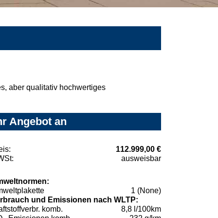
, aber qualitativ hochwertiges
hr Angebot an
eis:
112.999,00 €
St:
ausweisbar
weltnormen:
weltplakette
1 (None)
rbrauch und Emissionen nach WLTP:
aftstoffverbr. komb.
8,8 l/100km