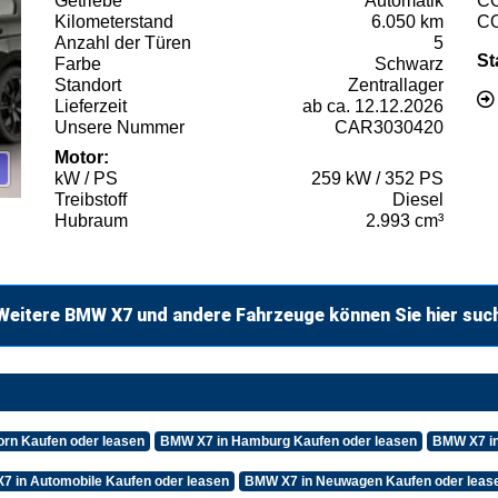
Getriebe
Automatik
C
Kilometerstand
6.050 km
C
Anzahl der Türen
5
St
Farbe
Schwarz
Standort
Zentrallager
Lieferzeit
ab ca. 12.12.2026
Unsere Nummer
CAR3030420
Motor:
kW / PS
259 kW / 352 PS
Treibstoff
Diesel
Hubraum
2.993 cm³
Weitere BMW X7 und andere Fahrzeuge können Sie hier suc
rn Kaufen oder leasen
BMW X7 in Hamburg Kaufen oder leasen
BMW X7 in
7 in Automobile Kaufen oder leasen
BMW X7 in Neuwagen Kaufen oder leas