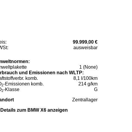
eis:
99.999,00 €
St:
ausweisbar
weltnormen:
weltplakette
1 (None)
rbrauch und Emissionen nach WLTP:
aftstoffverbr. komb.
8,1 l/100km
O
-Emissionen komb.
214 g/km
2
O
-Klasse
G
2
andort
Zentrallager
Details zum BMW X6 anzeigen