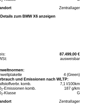
2
andort
Zentrallager
Details zum BMW X6 anzeigen
eis:
87.499,00 €
St:
ausweisbar
weltnormen:
weltplakette
4 (Green)
rbrauch und Emissionen nach WLTP:
aftstoffverbr. komb.
7,1 l/100km
O
-Emissionen komb.
187 g/km
2
O
-Klasse
G
2
andort
Zentrallager