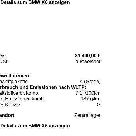
Details zum BMW X6 anzeigen
eis:
81.499,00 €
St:
ausweisbar
weltnormen:
weltplakette
4 (Green)
rbrauch und Emissionen nach WLTP:
aftstoffverbr. komb.
7,1 l/100km
O
-Emissionen komb.
187 g/km
2
O
-Klasse
G
2
andort
Zentrallager
Details zum BMW X6 anzeigen