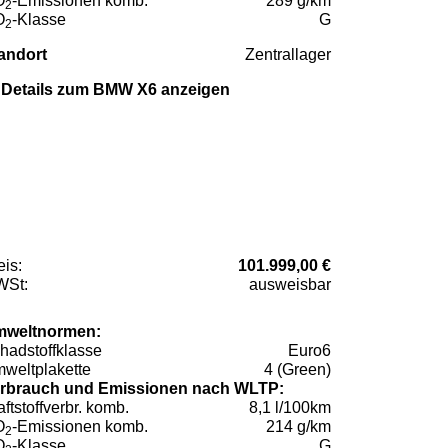
O
-Emissionen komb.
289 g/km
2
O
-Klasse
G
2
andort
Zentrallager
Details zum BMW X6 anzeigen
eis:
101.999,00 €
St:
ausweisbar
weltnormen:
hadstoffklasse
Euro6
weltplakette
4 (Green)
rbrauch und Emissionen nach WLTP:
aftstoffverbr. komb.
8,1 l/100km
O
-Emissionen komb.
214 g/km
2
O
-Klasse
G