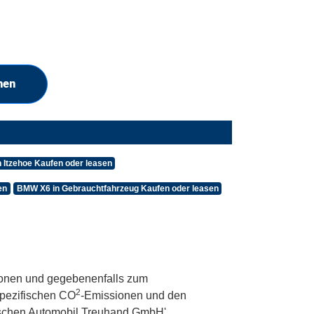
hen
 Itzehoe Kaufen oder leasen
en
BMW X6 in Gebrauchtfahrzeug Kaufen oder leasen
onen und gegebenenfalls zum
2
 spezifischen CO
-Emissionen und den
utschen Automobil Treuhand GmbH'