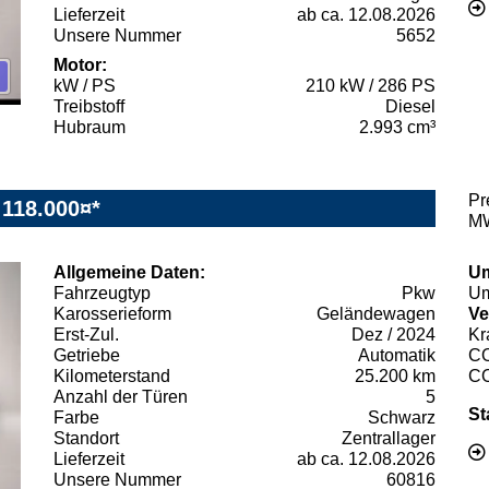
Lieferzeit
ab ca. 12.08.2026
Unsere Nummer
5652
Motor:
kW / PS
210 kW / 286 PS
Treibstoff
Diesel
Hubraum
2.993 cm³
Pr
118.000¤*
MW
Allgemeine Daten:
Um
Fahrzeugtyp
Pkw
Um
Karosserieform
Geländewagen
Ve
Erst-Zul.
Dez / 2024
Kr
Getriebe
Automatik
C
Kilometerstand
25.200 km
C
Anzahl der Türen
5
St
Farbe
Schwarz
Standort
Zentrallager
Lieferzeit
ab ca. 12.08.2026
Unsere Nummer
60816