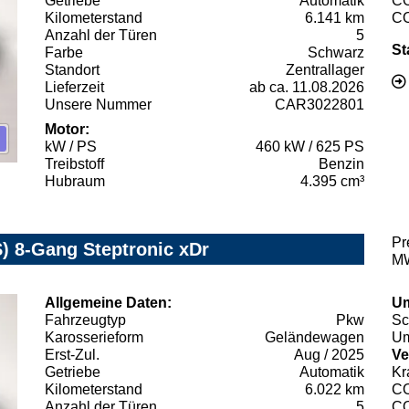
Getriebe
Automatik
C
Kilometerstand
6.141 km
C
Anzahl der Türen
5
St
Farbe
Schwarz
Standort
Zentrallager
Lieferzeit
ab ca. 11.08.2026
Unsere Nummer
CAR3022801
Motor:
kW / PS
460 kW / 625 PS
Treibstoff
Benzin
Hubraum
4.395 cm³
Pr
 8-Gang Steptronic xDr
MW
Allgemeine Daten:
Um
Fahrzeugtyp
Pkw
Sc
Karosserieform
Geländewagen
Um
Erst-Zul.
Aug / 2025
Ve
Getriebe
Automatik
Kr
Kilometerstand
6.022 km
C
Anzahl der Türen
5
C