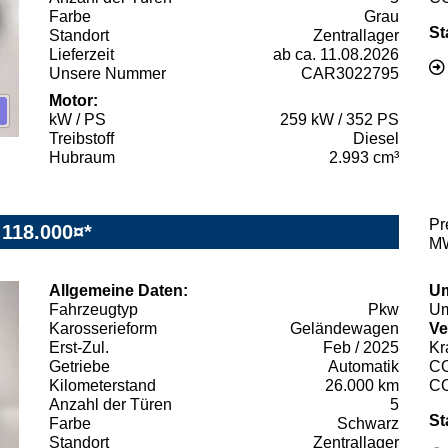
Farbe
Grau
St
Standort
Zentrallager
Lieferzeit
ab ca. 11.08.2026
Unsere Nummer
CAR3022795
Motor:
kW / PS
259 kW / 352 PS
Treibstoff
Diesel
Hubraum
2.993 cm³
Pr
118.000¤*
MW
Allgemeine Daten:
Um
Fahrzeugtyp
Pkw
Um
Karosserieform
Geländewagen
Ve
Erst-Zul.
Feb / 2025
Kr
Getriebe
Automatik
C
Kilometerstand
26.000 km
C
Anzahl der Türen
5
St
Farbe
Schwarz
Standort
Zentrallager