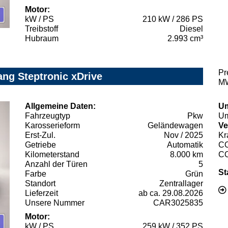
Motor:
kW / PS
210 kW / 286 PS
Treibstoff
Diesel
Hubraum
2.993 cm³
Pr
ng Steptronic xDrive
MW
Allgemeine Daten:
Um
Fahrzeugtyp
Pkw
Um
Karosserieform
Geländewagen
Ve
Erst-Zul.
Nov / 2025
Kr
Getriebe
Automatik
C
Kilometerstand
8.000 km
C
Anzahl der Türen
5
St
Farbe
Grün
Standort
Zentrallager
Lieferzeit
ab ca. 29.08.2026
Unsere Nummer
CAR3025835
Motor:
kW / PS
259 kW / 352 PS