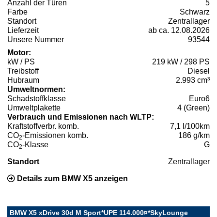
Anzahl der Türen
5
Farbe
Schwarz
Standort
Zentrallager
Lieferzeit
ab ca. 12.08.2026
Unsere Nummer
93544
Motor:
kW / PS
219 kW / 298 PS
Treibstoff
Diesel
Hubraum
2.993 cm³
Umweltnormen:
Schadstoffklasse
Euro6
Umweltplakette
4 (Green)
Verbrauch und Emissionen nach WLTP:
Kraftstoffverbr. komb.
7,1 l/100km
CO
-Emissionen komb.
186 g/km
2
CO
-Klasse
G
2
Standort
Zentrallager
Details zum BMW X5 anzeigen
BMW X5 xDrive 30d M Sport*UPE 114.000¤*SkyLounge