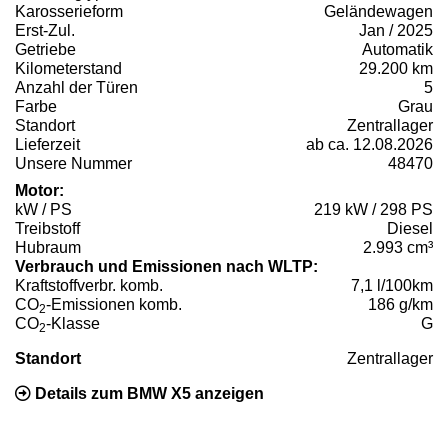
Karosserieform
Geländewagen
Erst-Zul.
Jan / 2025
Getriebe
Automatik
Kilometerstand
29.200 km
Anzahl der Türen
5
Farbe
Grau
Standort
Zentrallager
Lieferzeit
ab ca. 12.08.2026
Unsere Nummer
48470
Motor:
kW / PS
219 kW / 298 PS
Treibstoff
Diesel
Hubraum
2.993 cm³
Verbrauch und Emissionen nach WLTP:
Kraftstoffverbr. komb.
7,1 l/100km
CO
-Emissionen komb.
186 g/km
2
CO
-Klasse
G
2
Standort
Zentrallager
Details zum BMW X5 anzeigen