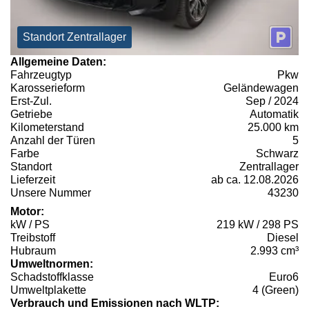
Standort Zentrallager
Allgemeine Daten:
Fahrzeugtyp
Pkw
Karosserieform
Geländewagen
Erst-Zul.
Sep / 2024
Getriebe
Automatik
Kilometerstand
25.000 km
Anzahl der Türen
5
Farbe
Schwarz
Standort
Zentrallager
Lieferzeit
ab ca. 12.08.2026
Unsere Nummer
43230
Motor:
kW / PS
219 kW / 298 PS
Treibstoff
Diesel
Hubraum
2.993 cm³
Umweltnormen:
Schadstoffklasse
Euro6
Umweltplakette
4 (Green)
Verbrauch und Emissionen nach WLTP: