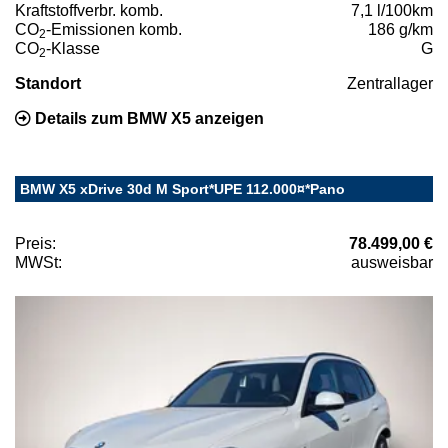
Kraftstoffverbr. komb.
7,1 l/100km
CO
-Emissionen komb.
186 g/km
2
CO
-Klasse
G
2
Standort
Zentrallager
Details zum BMW X5 anzeigen
BMW X5 xDrive 30d M Sport*UPE 112.000¤*Pano
Preis:
78.499,00 €
MWSt:
ausweisbar