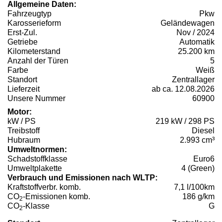
Allgemeine Daten:
Fahrzeugtyp
Pkw
Karosserieform
Geländewagen
Erst-Zul.
Nov / 2024
Getriebe
Automatik
Kilometerstand
25.200 km
Anzahl der Türen
5
Farbe
Weiß
Standort
Zentrallager
Lieferzeit
ab ca. 12.08.2026
Unsere Nummer
60900
Motor:
kW / PS
219 kW / 298 PS
Treibstoff
Diesel
Hubraum
2.993 cm³
Umweltnormen:
Schadstoffklasse
Euro6
Umweltplakette
4 (Green)
Verbrauch und Emissionen nach WLTP:
Kraftstoffverbr. komb.
7,1 l/100km
CO
-Emissionen komb.
186 g/km
2
CO
-Klasse
G
2