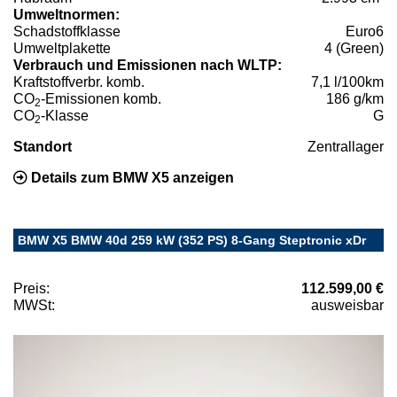
Umweltnormen:
Schadstoffklasse
Euro6
Umweltplakette
4 (Green)
Verbrauch und Emissionen nach WLTP:
Kraftstoffverbr. komb.
7,1 l/100km
CO
-Emissionen komb.
186 g/km
2
CO
-Klasse
G
2
Standort
Zentrallager
Details zum BMW X5 anzeigen
BMW X5 BMW 40d 259 kW (352 PS) 8-Gang Steptronic xDr
Preis:
112.599,00 €
MWSt:
ausweisbar