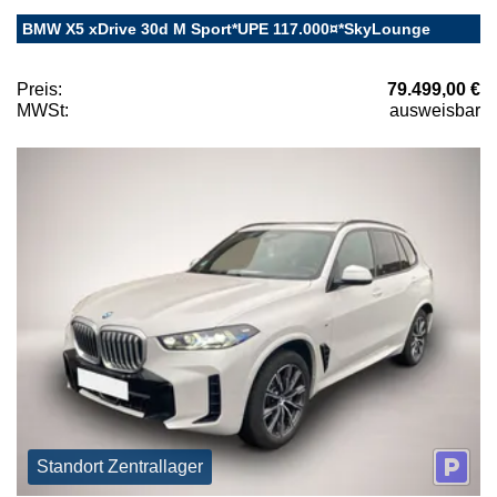
BMW X5 xDrive 30d M Sport*UPE 117.000¤*SkyLounge
Preis:
79.499,00 €
MWSt:
ausweisbar
Standort Zentrallager