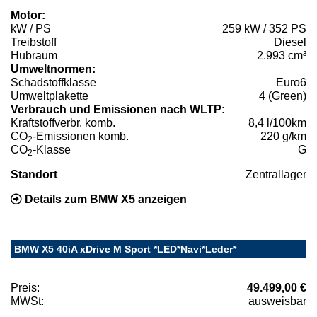
Motor:
kW / PS
259 kW / 352 PS
Treibstoff
Diesel
Hubraum
2.993 cm³
Umweltnormen:
Schadstoffklasse
Euro6
Umweltplakette
4 (Green)
Verbrauch und Emissionen nach WLTP:
Kraftstoffverbr. komb.
8,4 l/100km
CO
-Emissionen komb.
220 g/km
2
CO
-Klasse
G
2
Standort
Zentrallager
Details zum BMW X5 anzeigen
BMW X5 40iA xDrive M Sport *LED*Navi*Leder*
Preis:
49.499,00 €
MWSt:
ausweisbar