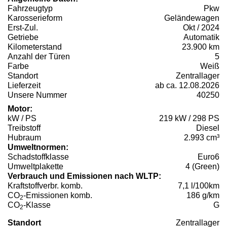
Fahrzeugtyp
Pkw
Karosserieform
Geländewagen
Erst-Zul.
Okt / 2024
Getriebe
Automatik
Kilometerstand
23.900 km
Anzahl der Türen
5
Farbe
Weiß
Standort
Zentrallager
Lieferzeit
ab ca. 12.08.2026
Unsere Nummer
40250
Motor:
kW / PS
219 kW / 298 PS
Treibstoff
Diesel
Hubraum
2.993 cm³
Umweltnormen:
Schadstoffklasse
Euro6
Umweltplakette
4 (Green)
Verbrauch und Emissionen nach WLTP:
Kraftstoffverbr. komb.
7,1 l/100km
CO
-Emissionen komb.
186 g/km
2
CO
-Klasse
G
2
Standort
Zentrallager