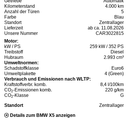
Getriebe
Automatik
Kilometerstand
4.000 km
Anzahl der Türen
5
Farbe
Blau
Standort
Zentrallager
Lieferzeit
ab ca. 11.08.2026
Unsere Nummer
CAR3022815
Motor:
kW / PS
259 kW / 352 PS
Treibstoff
Diesel
Hubraum
2.993 cm³
Umweltnormen:
Schadstoffklasse
Euro6
Umweltplakette
4 (Green)
Verbrauch und Emissionen nach WLTP:
Kraftstoffverbr. komb.
8,4 l/100km
CO
-Emissionen komb.
220 g/km
2
CO
-Klasse
G
2
Standort
Zentrallager
Details zum BMW X5 anzeigen