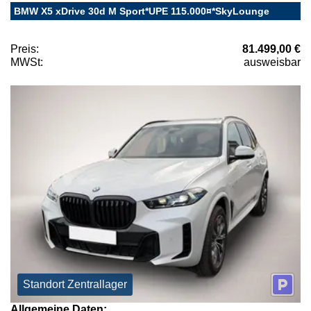
BMW X5 xDrive 30d M Sport*UPE 115.000¤*SkyLounge
Preis:
81.499,00 €
MWSt:
ausweisbar
Standort Zentrallager
Allgemeine Daten: