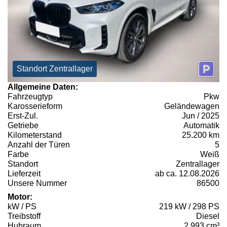
Standort Zentrallager
Allgemeine Daten:
Fahrzeugtyp
Pkw
Karosserieform
Geländewagen
Erst-Zul.
Jun / 2025
Getriebe
Automatik
Kilometerstand
25.200 km
Anzahl der Türen
5
Farbe
Weiß
Standort
Zentrallager
Lieferzeit
ab ca. 12.08.2026
Unsere Nummer
86500
Motor:
kW / PS
219 kW / 298 PS
Treibstoff
Diesel
Hubraum
2.993 cm³