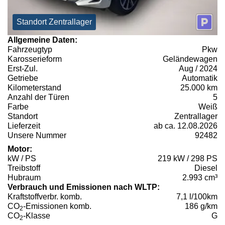
Standort Zentrallager
Allgemeine Daten:
Fahrzeugtyp
Pkw
Karosserieform
Geländewagen
Erst-Zul.
Aug / 2024
Getriebe
Automatik
Kilometerstand
25.000 km
Anzahl der Türen
5
Farbe
Weiß
Standort
Zentrallager
Lieferzeit
ab ca. 12.08.2026
Unsere Nummer
92482
Motor:
kW / PS
219 kW / 298 PS
Treibstoff
Diesel
Hubraum
2.993 cm³
Verbrauch und Emissionen nach WLTP:
Kraftstoffverbr. komb.
7,1 l/100km
CO
-Emissionen komb.
186 g/km
2
CO
-Klasse
G
2