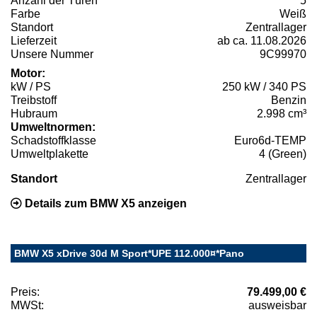
Anzahl der Türen
5
Farbe
Weiß
Standort
Zentrallager
Lieferzeit
ab ca. 11.08.2026
Unsere Nummer
9C99970
Motor:
kW / PS
250 kW / 340 PS
Treibstoff
Benzin
Hubraum
2.998 cm³
Umweltnormen:
Schadstoffklasse
Euro6d-TEMP
Umweltplakette
4 (Green)
Standort
Zentrallager
Details zum BMW X5 anzeigen
BMW X5 xDrive 30d M Sport*UPE 112.000¤*Pano
Preis:
79.499,00 €
MWSt:
ausweisbar