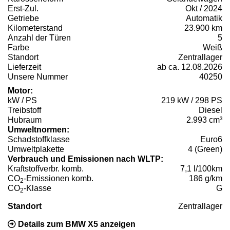
Erst-Zul.
Okt / 2024
Getriebe
Automatik
Kilometerstand
23.900 km
Anzahl der Türen
5
Farbe
Weiß
Standort
Zentrallager
Lieferzeit
ab ca. 12.08.2026
Unsere Nummer
40250
Motor:
kW / PS
219 kW / 298 PS
Treibstoff
Diesel
Hubraum
2.993 cm³
Umweltnormen:
Schadstoffklasse
Euro6
Umweltplakette
4 (Green)
Verbrauch und Emissionen nach WLTP:
Kraftstoffverbr. komb.
7,1 l/100km
CO
-Emissionen komb.
186 g/km
2
CO
-Klasse
G
2
Standort
Zentrallager
Details zum BMW X5 anzeigen