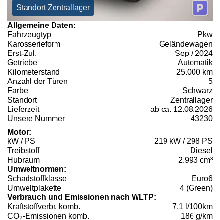
Standort Zentrallager
Allgemeine Daten:
Fahrzeugtyp
Pkw
Karosserieform
Geländewagen
Erst-Zul.
Sep / 2024
Getriebe
Automatik
Kilometerstand
25.000 km
Anzahl der Türen
5
Farbe
Schwarz
Standort
Zentrallager
Lieferzeit
ab ca. 12.08.2026
Unsere Nummer
43230
Motor:
kW / PS
219 kW / 298 PS
Treibstoff
Diesel
Hubraum
2.993 cm³
Umweltnormen:
Schadstoffklasse
Euro6
Umweltplakette
4 (Green)
Verbrauch und Emissionen nach WLTP:
Kraftstoffverbr. komb.
7,1 l/100km
CO
-Emissionen komb.
186 g/km
2