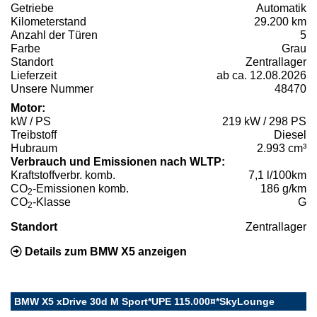
Getriebe
Automatik
Kilometerstand
29.200 km
Anzahl der Türen
5
Farbe
Grau
Standort
Zentrallager
Lieferzeit
ab ca. 12.08.2026
Unsere Nummer
48470
Motor:
kW / PS
219 kW / 298 PS
Treibstoff
Diesel
Hubraum
2.993 cm³
Verbrauch und Emissionen nach WLTP:
Kraftstoffverbr. komb.
7,1 l/100km
CO
-Emissionen komb.
186 g/km
2
CO
-Klasse
G
2
Standort
Zentrallager
Details zum BMW X5 anzeigen
BMW X5 xDrive 30d M Sport*UPE 115.000¤*SkyLounge