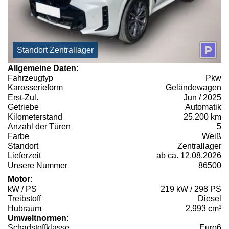
Standort Zentrallager
Allgemeine Daten:
Fahrzeugtyp
Pkw
Karosserieform
Geländewagen
Erst-Zul.
Jun / 2025
Getriebe
Automatik
Kilometerstand
25.200 km
Anzahl der Türen
5
Farbe
Weiß
Standort
Zentrallager
Lieferzeit
ab ca. 12.08.2026
Unsere Nummer
86500
Motor:
kW / PS
219 kW / 298 PS
Treibstoff
Diesel
Hubraum
2.993 cm³
Umweltnormen:
Schadstoffklasse
Euro6