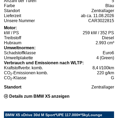
Anzahl der Türen
5
Farbe
Blau
Standort
Zentrallager
Lieferzeit
ab ca. 11.08.2026
Unsere Nummer
CAR3022815
Motor:
kW / PS
259 kW / 352 PS
Treibstoff
Diesel
Hubraum
2.993 cm³
Umweltnormen:
Schadstoffklasse
Euro6
Umweltplakette
4 (Green)
Verbrauch und Emissionen nach WLTP:
Kraftstoffverbr. komb.
8,4 l/100km
CO
-Emissionen komb.
220 g/km
2
CO
-Klasse
G
2
Standort
Zentrallager
Details zum BMW X5 anzeigen
BMW X5 xDrive 30d M Sport*UPE 117.000¤*SkyLounge