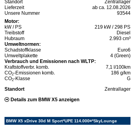
Standort
Zentrallager
Lieferzeit
ab ca. 12.08.2026
Unsere Nummer
93544
Motor:
kW / PS
219 kW / 298 PS
Treibstoff
Diesel
Hubraum
2.993 cm³
Umweltnormen:
Schadstoffklasse
Euro6
Umweltplakette
4 (Green)
Verbrauch und Emissionen nach WLTP:
Kraftstoffverbr. komb.
7,1 l/100km
CO
-Emissionen komb.
186 g/km
2
CO
-Klasse
G
2
Standort
Zentrallager
Details zum BMW X5 anzeigen
BMW X5 xDrive 30d M Sport*UPE 114.000¤*SkyLounge