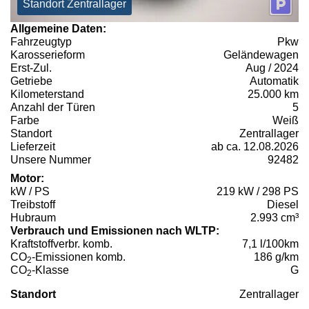
Standort Zentrallager
Allgemeine Daten:
Fahrzeugtyp
Pkw
Karosserieform
Geländewagen
Erst-Zul.
Aug / 2024
Getriebe
Automatik
Kilometerstand
25.000 km
Anzahl der Türen
5
Farbe
Weiß
Standort
Zentrallager
Lieferzeit
ab ca. 12.08.2026
Unsere Nummer
92482
Motor:
kW / PS
219 kW / 298 PS
Treibstoff
Diesel
Hubraum
2.993 cm³
Verbrauch und Emissionen nach WLTP:
Kraftstoffverbr. komb.
7,1 l/100km
CO
-Emissionen komb.
186 g/km
2
CO
-Klasse
G
2
Standort
Zentrallager