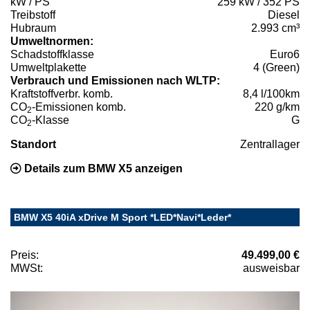
kW / PS
259 kW / 352 PS
Treibstoff
Diesel
Hubraum
2.993 cm³
Umweltnormen:
Schadstoffklasse
Euro6
Umweltplakette
4 (Green)
Verbrauch und Emissionen nach WLTP:
Kraftstoffverbr. komb.
8,4 l/100km
CO
-Emissionen komb.
220 g/km
2
CO
-Klasse
G
2
Standort
Zentrallager
Details zum BMW X5 anzeigen
BMW X5 40iA xDrive M Sport *LED*Navi*Leder*
Preis:
49.499,00 €
MWSt:
ausweisbar