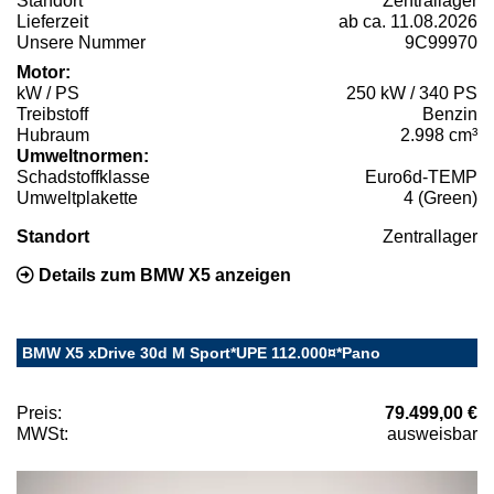
Standort
Zentrallager
Lieferzeit
ab ca. 11.08.2026
Unsere Nummer
9C99970
Motor:
kW / PS
250 kW / 340 PS
Treibstoff
Benzin
Hubraum
2.998 cm³
Umweltnormen:
Schadstoffklasse
Euro6d-TEMP
Umweltplakette
4 (Green)
Standort
Zentrallager
Details zum BMW X5 anzeigen
BMW X5 xDrive 30d M Sport*UPE 112.000¤*Pano
Preis:
79.499,00 €
MWSt:
ausweisbar