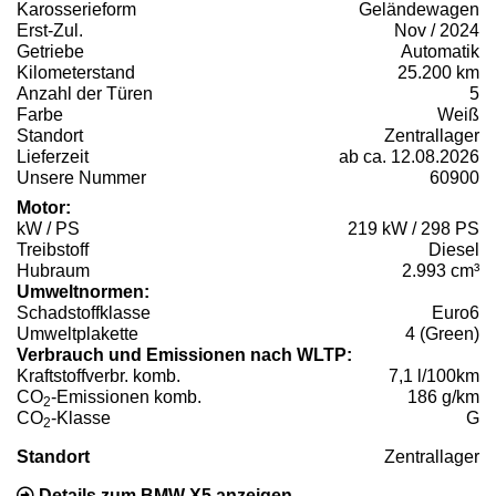
Karosserieform
Geländewagen
Erst-Zul.
Nov / 2024
Getriebe
Automatik
Kilometerstand
25.200 km
Anzahl der Türen
5
Farbe
Weiß
Standort
Zentrallager
Lieferzeit
ab ca. 12.08.2026
Unsere Nummer
60900
Motor:
kW / PS
219 kW / 298 PS
Treibstoff
Diesel
Hubraum
2.993 cm³
Umweltnormen:
Schadstoffklasse
Euro6
Umweltplakette
4 (Green)
Verbrauch und Emissionen nach WLTP:
Kraftstoffverbr. komb.
7,1 l/100km
CO
-Emissionen komb.
186 g/km
2
CO
-Klasse
G
2
Standort
Zentrallager
Details zum BMW X5 anzeigen