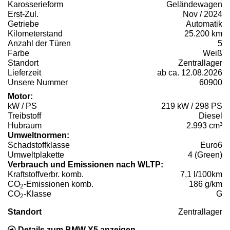
Karosserieform
Geländewagen
Erst-Zul.
Nov / 2024
Getriebe
Automatik
Kilometerstand
25.200 km
Anzahl der Türen
5
Farbe
Weiß
Standort
Zentrallager
Lieferzeit
ab ca. 12.08.2026
Unsere Nummer
60900
Motor:
kW / PS
219 kW / 298 PS
Treibstoff
Diesel
Hubraum
2.993 cm³
Umweltnormen:
Schadstoffklasse
Euro6
Umweltplakette
4 (Green)
Verbrauch und Emissionen nach WLTP:
Kraftstoffverbr. komb.
7,1 l/100km
CO
-Emissionen komb.
186 g/km
2
CO
-Klasse
G
2
Standort
Zentrallager
Details zum BMW X5 anzeigen