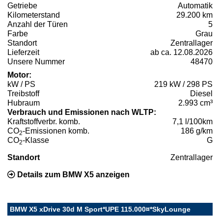
Getriebe
Automatik
Kilometerstand
29.200 km
Anzahl der Türen
5
Farbe
Grau
Standort
Zentrallager
Lieferzeit
ab ca. 12.08.2026
Unsere Nummer
48470
Motor:
kW / PS
219 kW / 298 PS
Treibstoff
Diesel
Hubraum
2.993 cm³
Verbrauch und Emissionen nach WLTP:
Kraftstoffverbr. komb.
7,1 l/100km
CO
-Emissionen komb.
186 g/km
2
CO
-Klasse
G
2
Standort
Zentrallager
Details zum BMW X5 anzeigen
BMW X5 xDrive 30d M Sport*UPE 115.000¤*SkyLounge