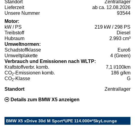
Standort
Zentrallager
Lieferzeit
ab ca. 12.08.2026
Unsere Nummer
93544
Motor:
kW / PS
219 kW / 298 PS
Treibstoff
Diesel
Hubraum
2.993 cm³
Umweltnormen:
Schadstoffklasse
Euro6
Umweltplakette
4 (Green)
Verbrauch und Emissionen nach WLTP:
Kraftstoffverbr. komb.
7,1 l/100km
CO
-Emissionen komb.
186 g/km
2
CO
-Klasse
G
2
Standort
Zentrallager
Details zum BMW X5 anzeigen
BMW X5 xDrive 30d M Sport*UPE 114.000¤*SkyLounge