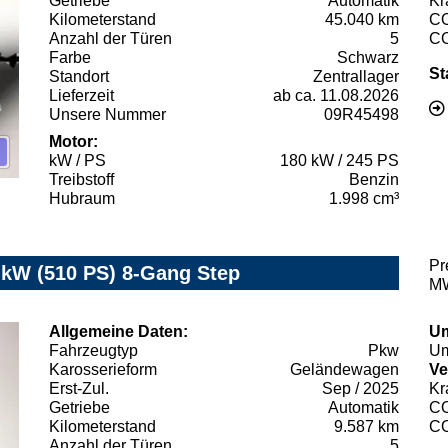
Getriebe
Automatik
Kr
Kilometerstand
45.040 km
C
Anzahl der Türen
5
C
Farbe
Schwarz
St
Standort
Zentrallager
Lieferzeit
ab ca. 11.08.2026
Unsere Nummer
09R45498
Motor:
kW / PS
180 kW / 245 PS
Treibstoff
Benzin
Hubraum
1.998 cm³
Pr
kW (510 PS) 8-Gang Step
MW
Allgemeine Daten:
Um
Fahrzeugtyp
Pkw
Um
Karosserieform
Geländewagen
Ve
Erst-Zul.
Sep / 2025
Kr
Getriebe
Automatik
C
Kilometerstand
9.587 km
C
Anzahl der Türen
5