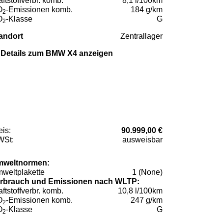
aftstoffverbr. komb.
8,1 l/100km
O
-Emissionen komb.
184 g/km
2
O
-Klasse
G
2
andort
Zentrallager
Details zum BMW X4 anzeigen
eis:
90.999,00 €
St:
ausweisbar
weltnormen:
weltplakette
1 (None)
rbrauch und Emissionen nach WLTP:
aftstoffverbr. komb.
10,8 l/100km
O
-Emissionen komb.
247 g/km
2
O
-Klasse
G
2