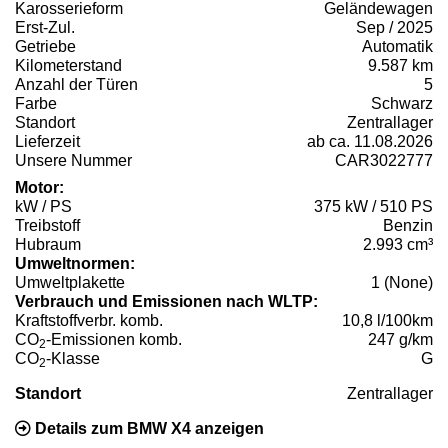
Karosserieform
Geländewagen
Erst-Zul.
Sep / 2025
Getriebe
Automatik
Kilometerstand
9.587 km
Anzahl der Türen
5
Farbe
Schwarz
Standort
Zentrallager
Lieferzeit
ab ca. 11.08.2026
Unsere Nummer
CAR3022777
Motor:
kW / PS
375 kW / 510 PS
Treibstoff
Benzin
Hubraum
2.993 cm³
Umweltnormen:
Umweltplakette
1 (None)
Verbrauch und Emissionen nach WLTP:
Kraftstoffverbr. komb.
10,8 l/100km
CO
-Emissionen komb.
247 g/km
2
CO
-Klasse
G
2
Standort
Zentrallager
Details zum BMW X4 anzeigen