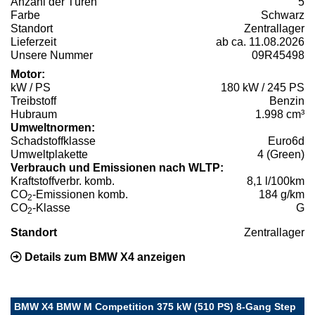
Anzahl der Türen
5
Farbe
Schwarz
Standort
Zentrallager
Lieferzeit
ab ca. 11.08.2026
Unsere Nummer
09R45498
Motor:
kW / PS
180 kW / 245 PS
Treibstoff
Benzin
Hubraum
1.998 cm³
Umweltnormen:
Schadstoffklasse
Euro6d
Umweltplakette
4 (Green)
Verbrauch und Emissionen nach WLTP:
Kraftstoffverbr. komb.
8,1 l/100km
CO
-Emissionen komb.
184 g/km
2
CO
-Klasse
G
2
Standort
Zentrallager
Details zum BMW X4 anzeigen
BMW X4 BMW M Competition 375 kW (510 PS) 8-Gang Step