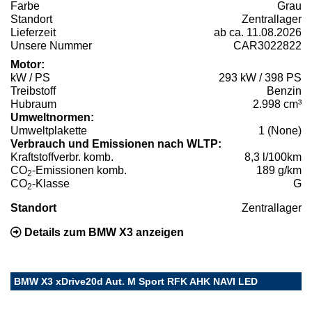
Farbe
Grau
Standort
Zentrallager
Lieferzeit
ab ca. 11.08.2026
Unsere Nummer
CAR3022822
Motor:
kW / PS
293 kW / 398 PS
Treibstoff
Benzin
Hubraum
2.998 cm³
Umweltnormen:
Umweltplakette
1 (None)
Verbrauch und Emissionen nach WLTP:
Kraftstoffverbr. komb.
8,3 l/100km
CO
-Emissionen komb.
189 g/km
2
CO
-Klasse
G
2
Standort
Zentrallager
Details zum BMW X3 anzeigen
BMW X3 xDrive20d Aut. M Sport RFK AHK NAVI LED