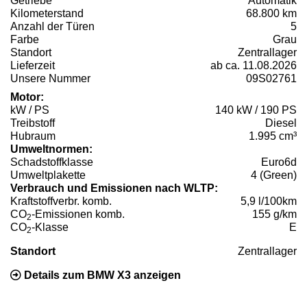
Getriebe
Automatik
Kilometerstand
68.800 km
Anzahl der Türen
5
Farbe
Grau
Standort
Zentrallager
Lieferzeit
ab ca. 11.08.2026
Unsere Nummer
09S02761
Motor:
kW / PS
140 kW / 190 PS
Treibstoff
Diesel
Hubraum
1.995 cm³
Umweltnormen:
Schadstoffklasse
Euro6d
Umweltplakette
4 (Green)
Verbrauch und Emissionen nach WLTP:
Kraftstoffverbr. komb.
5,9 l/100km
CO
-Emissionen komb.
155 g/km
2
CO
-Klasse
E
2
Standort
Zentrallager
Details zum BMW X3 anzeigen