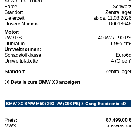
Anzahl der Türen
5
Farbe
Schwarz
Standort
Zentrallager
Lieferzeit
ab ca. 11.08.2026
Unsere Nummer
D0018646
Motor:
kW / PS
140 kW / 190 PS
Hubraum
1.995 cm³
Umweltnormen:
Schadstoffklasse
Euro6d
Umweltplakette
4 (Green)
Standort
Zentrallager
Details zum BMW X3 anzeigen
BMW X3 BMW M50i 293 kW (398 PS) 8-Gang Steptronic xD
Preis:
87.499,00 €
MWSt:
ausweisbar