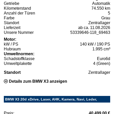
Getriebe
Automatik
Kilometerstand
74.550 km
Anzahl der Türen
5
Farbe
Grau
Standort
Zentrallager
Lieferzeit
ab ca. 11.08.2026
Unsere Nummer
53339646-118_69463
Motor:
kW / PS
140 kW / 190 PS
Hubraum
1.995 cm³
Umweltnormen:
Schadstoffklasse
Euro6d
Umweltplakette
4 (Green)
Standort
Zentrallager
Details zum BMW X3 anzeigen
BMW X3 20d xDrive, Laser, AHK, Kamera, Navi, Leder,
Preis:
40.499,00 €