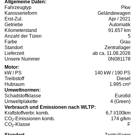
Allgemeine Daten:
Fahrzeugtyp
Pkw
Karosserieform
Geländewagen
Erst-Zul.
Apr / 2021
Getriebe
Automatik
Kilometerstand
91.657 km
Anzahl der Türen
5
Farbe
Grau
Standort
Zentrallager
Lieferzeit
ab ca. 11.08.2026
Unsere Nummer
0N081178
Motor:
kW / PS
140 kW / 190 PS
Treibstoff
Diesel
Hubraum
1.995 cm³
Umweltnormen:
Schadstoffklasse
Euro6d
Umweltplakette
4 (Green)
Verbrauch und Emissionen nach WLTP:
Kraftstoffverbr. komb.
6,7 l/100km
CO
-Emissionen komb.
174 g/km
2
CO
-Klasse
F
2
Standort
Zentrallager