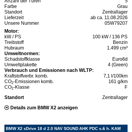
Anzahl der Türen
5
Farbe
Grau
Standort
Zentrallager
Lieferzeit
ab ca. 11.08.2026
Unsere Nummer
05W79207
Motor:
kW / PS
100 kW / 136 PS
Treibstoff
Benzin
Hubraum
1.499 cm³
Umweltnormen:
Schadstoffklasse
Euro6d
Umweltplakette
4 (Green)
Verbrauch und Emissionen nach WLTP:
Kraftstoffverbr. komb.
7,1 l/100km
CO
-Emissionen komb.
161 g/km
2
CO
-Klasse
F
2
Standort
Zentrallager
Details zum BMW X2 anzeigen
BMW X2 sDrive 18 d 2.0 NAV SOUND AHK PDC v.& h. KAM