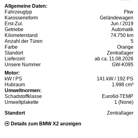
Allgemeine Daten:
Fahrzeugtyp
Pkw
Karosserieform
Geländewagen
Erst-Zul.
Jun / 2019
Getriebe
Automatik
Kilometerstand
74.750 km
Anzahl der Türen
5
Farbe
Orange
Standort
Zentrallager
Lieferzeit
ab ca. 11.08.2026
Unsere Nummer
GW-K095
Motor:
kW / PS
141 kW / 192 PS
Hubraum
1.998 cm³
Umweltnormen:
Schadstoffklasse
Euro6d-TEMP
Umweltplakette
1 (None)
Standort
Zentrallager
Details zum BMW X2 anzeigen