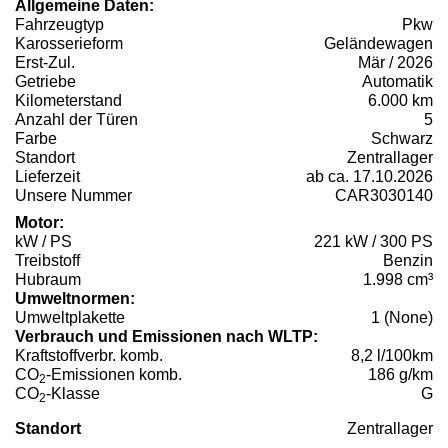
Allgemeine Daten:
Fahrzeugtyp
Pkw
Karosserieform
Geländewagen
Erst-Zul.
Mär / 2026
Getriebe
Automatik
Kilometerstand
6.000 km
Anzahl der Türen
5
Farbe
Schwarz
Standort
Zentrallager
Lieferzeit
ab ca. 17.10.2026
Unsere Nummer
CAR3030140
Motor:
kW / PS
221 kW / 300 PS
Treibstoff
Benzin
Hubraum
1.998 cm³
Umweltnormen:
Umweltplakette
1 (None)
Verbrauch und Emissionen nach WLTP:
Kraftstoffverbr. komb.
8,2 l/100km
CO
-Emissionen komb.
186 g/km
2
CO
-Klasse
G
2
Standort
Zentrallager