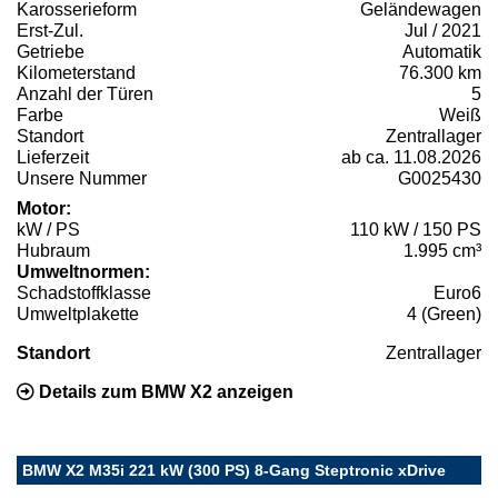
Karosserieform
Geländewagen
Erst-Zul.
Jul / 2021
Getriebe
Automatik
Kilometerstand
76.300 km
Anzahl der Türen
5
Farbe
Weiß
Standort
Zentrallager
Lieferzeit
ab ca. 11.08.2026
Unsere Nummer
G0025430
Motor:
kW / PS
110 kW / 150 PS
Hubraum
1.995 cm³
Umweltnormen:
Schadstoffklasse
Euro6
Umweltplakette
4 (Green)
Standort
Zentrallager
Details zum BMW X2 anzeigen
BMW X2 M35i 221 kW (300 PS) 8-Gang Steptronic xDrive