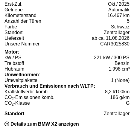
Erst-Zul.
Okt / 2025
Getriebe
Automatik
Kilometerstand
16.467 km
Anzahl der Türen
5
Farbe
Schwarz
Standort
Zentrallager
Lieferzeit
ab ca. 11.08.2026
Unsere Nummer
CAR3025830
Motor:
kW / PS
221 kW / 300 PS
Treibstoff
Benzin
Hubraum
1.998 cm³
Umweltnormen:
Umweltplakette
1 (None)
Verbrauch und Emissionen nach WLTP:
Kraftstoffverbr. komb.
8,2 l/100km
CO
-Emissionen komb.
186 g/km
2
CO
-Klasse
G
2
Standort
Zentrallager
Details zum BMW X2 anzeigen