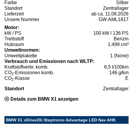
Farbe
Silber
Standort
Zentrallager
Lieferzeit
ab ca. 11.08.2026
Unsere Nummer
GW-AML1817
Motor:
kW / PS
100 kW / 136 PS
Treibstoff
Benzin
Hubraum
1.499 cm³
Umweltnormen:
Umweltplakette
1 (None)
Verbrauch und Emissionen nach WLTP:
Kraftstoffverbr. komb.
6,5 l/100km
CO
-Emissionen komb.
146 g/km
2
CO
-Klasse
E
2
Standort
Zentrallager
Details zum BMW X1 anzeigen
BMW X1 xDrive20i Steptronic Advantage LED Nav AHK