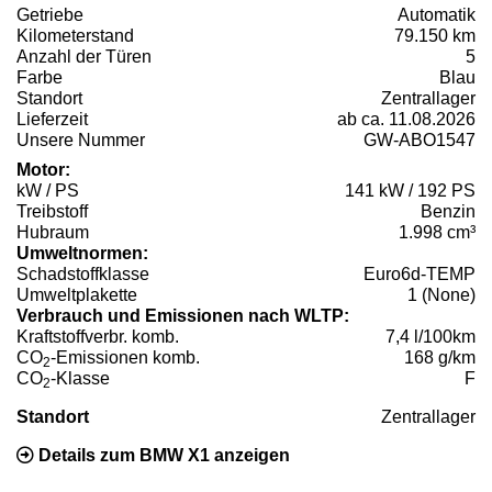
Getriebe
Automatik
Kilometerstand
79.150 km
Anzahl der Türen
5
Farbe
Blau
Standort
Zentrallager
Lieferzeit
ab ca. 11.08.2026
Unsere Nummer
GW-ABO1547
Motor:
kW / PS
141 kW / 192 PS
Treibstoff
Benzin
Hubraum
1.998 cm³
Umweltnormen:
Schadstoffklasse
Euro6d-TEMP
Umweltplakette
1 (None)
Verbrauch und Emissionen nach WLTP:
Kraftstoffverbr. komb.
7,4 l/100km
CO
-Emissionen komb.
168 g/km
2
CO
-Klasse
F
2
Standort
Zentrallager
Details zum BMW X1 anzeigen