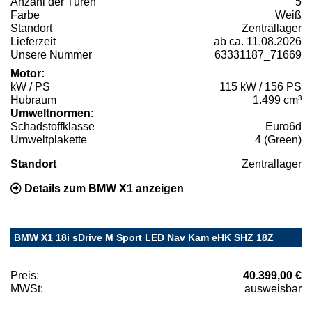
Anzahl der Türen
5
Farbe
Weiß
Standort
Zentrallager
Lieferzeit
ab ca. 11.08.2026
Unsere Nummer
63331187_71669
Motor:
kW / PS
115 kW / 156 PS
Hubraum
1.499 cm³
Umweltnormen:
Schadstoffklasse
Euro6d
Umweltplakette
4 (Green)
Standort
Zentrallager
Details zum BMW X1 anzeigen
BMW X1 18i sDrive M Sport LED Nav Kam eHK SHZ 18Z
Preis:
40.399,00 €
MWSt:
ausweisbar