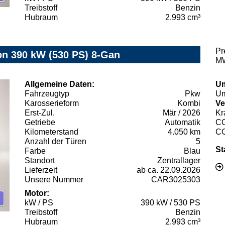
Treibstoff
Benzin
Hubraum
2.993 cm³
Pr
 390 kW (530 PS) 8-Gan
MW
Allgemeine Daten:
Um
Fahrzeugtyp
Pkw
Um
Karosserieform
Kombi
Ve
Erst-Zul.
Mär / 2026
Kr
Getriebe
Automatik
C
Kilometerstand
4.050 km
C
Anzahl der Türen
5
St
Farbe
Blau
Standort
Zentrallager
Lieferzeit
ab ca. 22.09.2026
Unsere Nummer
CAR3025303
Motor:
kW / PS
390 kW / 530 PS
Treibstoff
Benzin
Hubraum
2.993 cm³