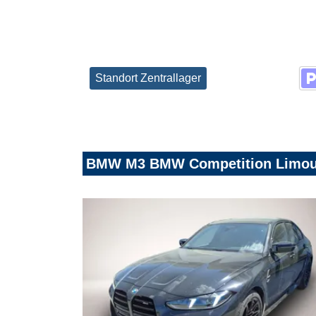
Standort Zentrallager
BMW M3 BMW Competition Limous