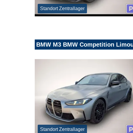
Standort Zentrallager
BMW M3 BMW Competition Limous
Standort Zentrallager