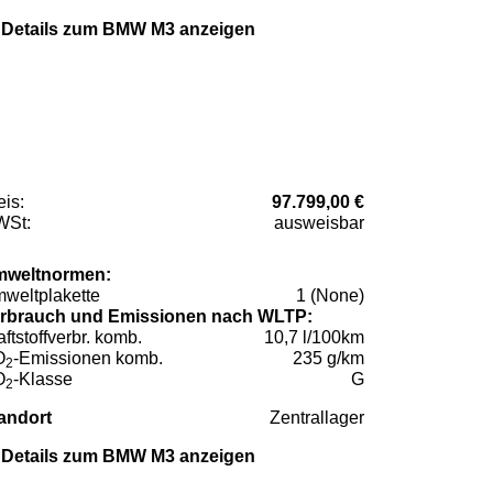
Details zum BMW M3 anzeigen
eis:
97.799,00 €
St:
ausweisbar
weltnormen:
weltplakette
1 (None)
rbrauch und Emissionen nach WLTP:
aftstoffverbr. komb.
10,7 l/100km
O
-Emissionen komb.
235 g/km
2
O
-Klasse
G
2
andort
Zentrallager
Details zum BMW M3 anzeigen