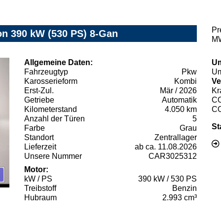
Pr
 390 kW (530 PS) 8-Gan
MW
Allgemeine Daten:
Um
Fahrzeugtyp
Pkw
Um
Karosserieform
Kombi
Ve
Erst-Zul.
Mär / 2026
Kr
Getriebe
Automatik
C
Kilometerstand
4.050 km
C
Anzahl der Türen
5
St
Farbe
Grau
Standort
Zentrallager
Lieferzeit
ab ca. 11.08.2026
Unsere Nummer
CAR3025312
Motor:
kW / PS
390 kW / 530 PS
Treibstoff
Benzin
Hubraum
2.993 cm³