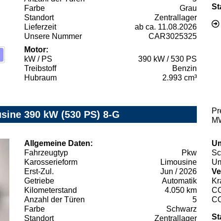
St
Farbe
Grau
Standort
Zentrallager
Lieferzeit
ab ca. 11.08.2026
Unsere Nummer
CAR3025325
Motor:
kW / PS
390 kW / 530 PS
Treibstoff
Benzin
Hubraum
2.993 cm³
Pr
ine 390 kW (530 PS) 8-G
MW
Allgemeine Daten:
Um
Fahrzeugtyp
Pkw
Sc
Karosserieform
Limousine
Um
Erst-Zul.
Jun / 2026
Ve
Getriebe
Automatik
Kr
Kilometerstand
4.050 km
C
Anzahl der Türen
5
C
Farbe
Schwarz
St
Standort
Zentrallager