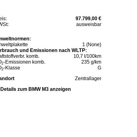
eis:
97.799,00 €
St:
ausweisbar
weltnormen:
weltplakette
1 (None)
rbrauch und Emissionen nach WLTP:
aftstoffverbr. komb.
10,7 l/100km
O
-Emissionen komb.
235 g/km
2
O
-Klasse
G
2
andort
Zentrallager
Details zum BMW M3 anzeigen