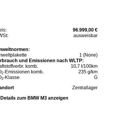
eis:
96.999,00 €
St:
ausweisbar
weltnormen:
weltplakette
1 (None)
rbrauch und Emissionen nach WLTP:
aftstoffverbr. komb.
10,7 l/100km
O
-Emissionen komb.
235 g/km
2
O
-Klasse
G
2
andort
Zentrallager
Details zum BMW M3 anzeigen