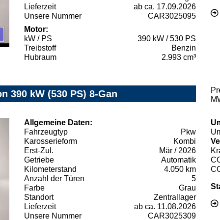
Lieferzeit
ab ca. 17.09.2026
Unsere Nummer
CAR3025095
Motor:
kW / PS
390 kW / 530 PS
Treibstoff
Benzin
Hubraum
2.993 cm³
Pr
 390 kW (530 PS) 8-Gan
MW
Allgemeine Daten:
Um
Fahrzeugtyp
Pkw
Um
Karosserieform
Kombi
Ve
Erst-Zul.
Mär / 2026
Kr
Getriebe
Automatik
C
Kilometerstand
4.050 km
C
Anzahl der Türen
5
St
Farbe
Grau
Standort
Zentrallager
Lieferzeit
ab ca. 11.08.2026
Unsere Nummer
CAR3025309