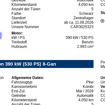
Getriebe
Automatik
C
Kilometerstand
4.050 km
C
Anzahl der Türen
5
St
Farbe
Schwarz
Standort
Zentrallager
Lieferzeit
ab ca. 11.08.2026
Unsere Nummer
CAR3025323
Motor:
kW / PS
390 kW / 530 PS
Treibstoff
Benzin
Hubraum
2.993 cm³
Pr
 390 kW (530 PS) 8-Gan
MW
Allgemeine Daten:
Um
Fahrzeugtyp
Pkw
Um
Karosserieform
Kombi
Ve
Erst-Zul.
Mär / 2026
Kr
Getriebe
Automatik
C
Kilometerstand
4.050 km
C
Anzahl der Türen
5