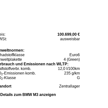
eis:
100.699,00 €
St:
ausweisbar
weltnormen:
hadstoffklasse
Euro6
weltplakette
4 (Green)
rbrauch und Emissionen nach WLTP:
aftstoffverbr. komb.
12,0 l/100km
O
-Emissionen komb.
235 g/km
2
O
-Klasse
G
2
andort
Zentrallager
Details zum BMW M3 anzeigen