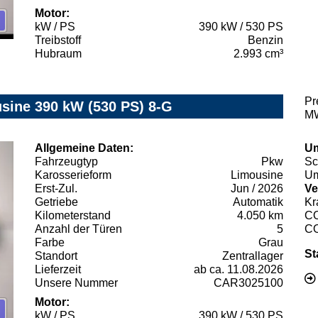
Motor:
kW / PS
390 kW / 530 PS
Treibstoff
Benzin
Hubraum
2.993 cm³
Pr
ine 390 kW (530 PS) 8-G
MW
Allgemeine Daten:
Um
Fahrzeugtyp
Pkw
Sc
Karosserieform
Limousine
Um
Erst-Zul.
Jun / 2026
Ve
Getriebe
Automatik
Kr
Kilometerstand
4.050 km
C
Anzahl der Türen
5
C
Farbe
Grau
St
Standort
Zentrallager
Lieferzeit
ab ca. 11.08.2026
Unsere Nummer
CAR3025100
Motor:
kW / PS
390 kW / 530 PS