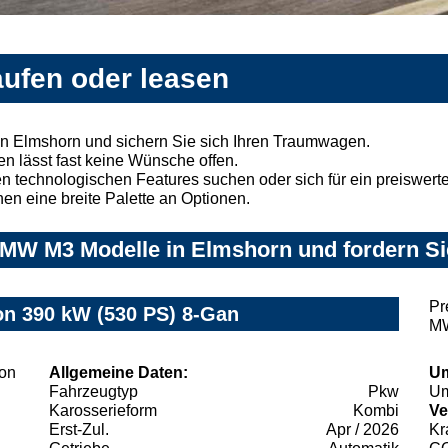
ufen oder leasen
n Elmshorn und sichern Sie sich Ihren Traumwagen.
n lässt fast keine Wünsche offen.
 technologischen Features suchen oder sich für ein preiswertes
nen eine breite Palette an Optionen.
MW M3 Modelle in Elmshorn und fordern Si
Pr
 390 kW (530 PS) 8-Gan
MW
Allgemeine Daten:
Um
Fahrzeugtyp
Pkw
Um
Karosserieform
Kombi
Ve
Erst-Zul.
Apr / 2026
Kr