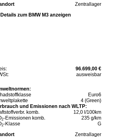
andort
Zentrallager
Details zum BMW M3 anzeigen
eis:
96.699,00 €
St:
ausweisbar
weltnormen:
hadstoffklasse
Euro6
weltplakette
4 (Green)
rbrauch und Emissionen nach WLTP:
aftstoffverbr. komb.
12,0 l/100km
O
-Emissionen komb.
235 g/km
2
O
-Klasse
G
2
andort
Zentrallager