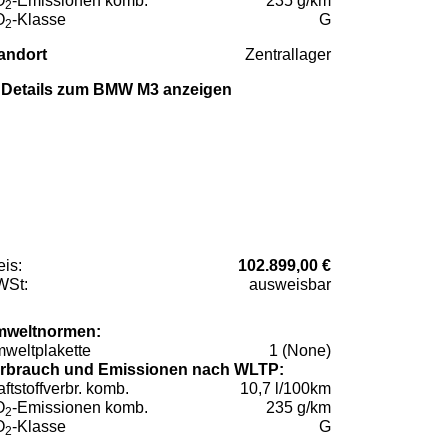
O
-Emissionen komb.
235 g/km
2
O
-Klasse
G
2
andort
Zentrallager
Details zum BMW M3 anzeigen
eis:
102.899,00 €
St:
ausweisbar
weltnormen:
weltplakette
1 (None)
rbrauch und Emissionen nach WLTP:
aftstoffverbr. komb.
10,7 l/100km
O
-Emissionen komb.
235 g/km
2
O
-Klasse
G
2