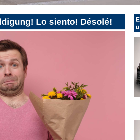
E
digung! Lo siento! Désolé!
u