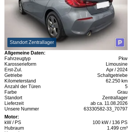
Standort Zentrallager
Allgemeine Daten:
Fahrzeugtyp
Pkw
Karosserieform
Limousine
Erst-Zul.
Apr / 2024
Getriebe
Schaltgetriebe
Kilometerstand
62.250 km
Anzahl der Türen
5
Farbe
Grau
Standort
Zentrallager
Lieferzeit
ab ca. 11.08.2026
Unsere Nummer
63330582-33_70797
Motor:
kW / PS
100 kW / 136 PS
Hubraum
1.499 cm³