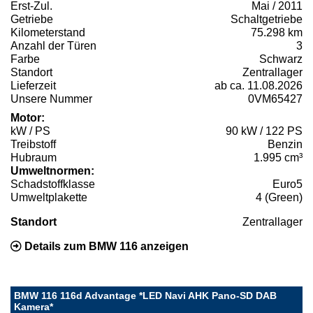
Erst-Zul.
Mai / 2011
Getriebe
Schaltgetriebe
Kilometerstand
75.298 km
Anzahl der Türen
3
Farbe
Schwarz
Standort
Zentrallager
Lieferzeit
ab ca. 11.08.2026
Unsere Nummer
0VM65427
Motor:
kW / PS
90 kW / 122 PS
Treibstoff
Benzin
Hubraum
1.995 cm³
Umweltnormen:
Schadstoffklasse
Euro5
Umweltplakette
4 (Green)
Standort
Zentrallager
Details zum BMW 116 anzeigen
BMW 116 116d Advantage *LED Navi AHK Pano-SD DAB
Kamera*