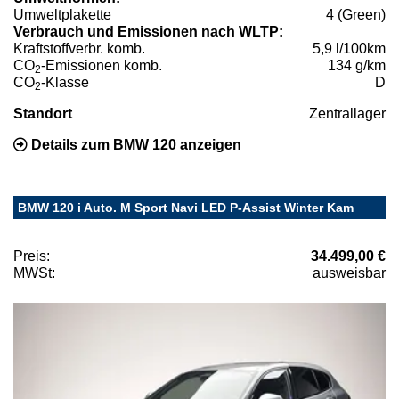
Umweltplakette
4 (Green)
Verbrauch und Emissionen nach WLTP:
Kraftstoffverbr. komb.
5,9 l/100km
CO
-Emissionen komb.
134 g/km
2
CO
-Klasse
D
2
Standort
Zentrallager
Details zum BMW 120 anzeigen
BMW 120 i Auto. M Sport Navi LED P-Assist Winter Kam
Preis:
34.499,00 €
MWSt:
ausweisbar