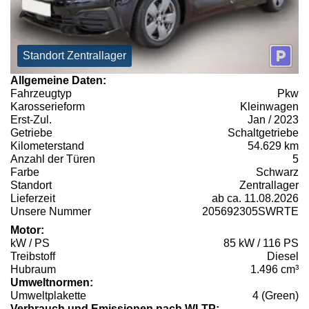
Standort Zentrallager
Allgemeine Daten:
Fahrzeugtyp
Pkw
Karosserieform
Kleinwagen
Erst-Zul.
Jan / 2023
Getriebe
Schaltgetriebe
Kilometerstand
54.629 km
Anzahl der Türen
5
Farbe
Schwarz
Standort
Zentrallager
Lieferzeit
ab ca. 11.08.2026
Unsere Nummer
205692305SWRTE
Motor:
kW / PS
85 kW / 116 PS
Treibstoff
Diesel
Hubraum
1.496 cm³
Umweltnormen:
Umweltplakette
4 (Green)
Verbrauch und Emissionen nach WLTP: