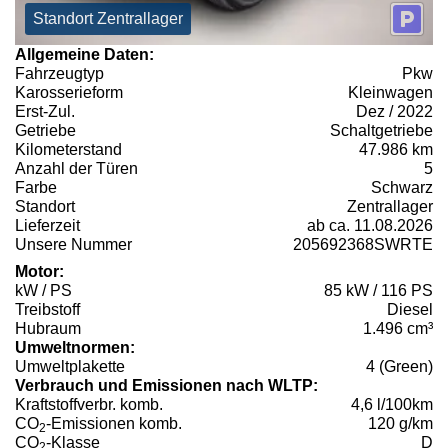
Standort Zentrallager
Allgemeine Daten:
Fahrzeugtyp
Pkw
Karosserieform
Kleinwagen
Erst-Zul.
Dez / 2022
Getriebe
Schaltgetriebe
Kilometerstand
47.986 km
Anzahl der Türen
5
Farbe
Schwarz
Standort
Zentrallager
Lieferzeit
ab ca. 11.08.2026
Unsere Nummer
205692368SWRTE
Motor:
kW / PS
85 kW / 116 PS
Treibstoff
Diesel
Hubraum
1.496 cm³
Umweltnormen:
Umweltplakette
4 (Green)
Verbrauch und Emissionen nach WLTP:
Kraftstoffverbr. komb.
4,6 l/100km
CO
-Emissionen komb.
120 g/km
2
CO
-Klasse
D
2