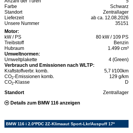
Anzahl der Türen
5
Farbe
Schwarz
Standort
Zentrallager
Lieferzeit
ab ca. 12.08.2026
Unsere Nummer
35151
Motor:
kW / PS
80 kW / 109 PS
Treibstoff
Benzin
Hubraum
1.499 cm³
Umweltnormen:
Umweltplakette
4 (Green)
Verbrauch und Emissionen nach WLTP:
Kraftstoffverbr. komb.
5,7 l/100km
CO
-Emissionen komb.
129 g/km
2
CO
-Klasse
D
2
Standort
Zentrallager
Details zum BMW 116 anzeigen
BMW 116 i 2.0*PDC 2Z-Klimaaut Sport-Lkr/Auspuff 17*