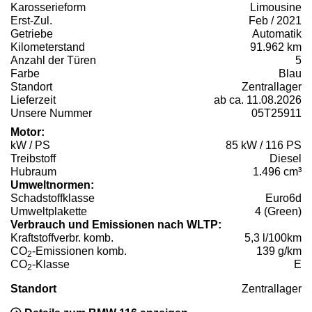
Karosserieform
Limousine
Erst-Zul.
Feb / 2021
Getriebe
Automatik
Kilometerstand
91.962 km
Anzahl der Türen
5
Farbe
Blau
Standort
Zentrallager
Lieferzeit
ab ca. 11.08.2026
Unsere Nummer
05T25911
Motor:
kW / PS
85 kW / 116 PS
Treibstoff
Diesel
Hubraum
1.496 cm³
Umweltnormen:
Schadstoffklasse
Euro6d
Umweltplakette
4 (Green)
Verbrauch und Emissionen nach WLTP:
Kraftstoffverbr. komb.
5,3 l/100km
CO
-Emissionen komb.
139 g/km
2
CO
-Klasse
E
2
Standort
Zentrallager