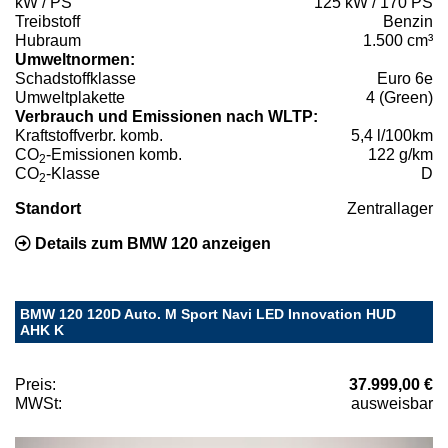
kW / PS
125 kW / 170 PS
Treibstoff
Benzin
Hubraum
1.500 cm³
Umweltnormen:
Schadstoffklasse
Euro 6e
Umweltplakette
4 (Green)
Verbrauch und Emissionen nach WLTP:
Kraftstoffverbr. komb.
5,4 l/100km
CO
-Emissionen komb.
122 g/km
2
CO
-Klasse
D
2
Standort
Zentrallager
Details zum BMW 120 anzeigen
BMW 120 120D Auto. M Sport Navi LED Innovation HUD
AHK K
Preis:
37.999,00 €
MWSt:
ausweisbar