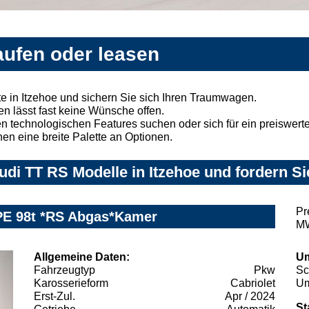
aufen oder leasen
 in Itzehoe und sichern Sie sich Ihren Traumwagen.
n lässt fast keine Wünsche offen.
 technologischen Features suchen oder sich für ein preiswertes
nen eine breite Palette an Optionen.
di TT RS Modelle in Itzehoe und fordern Si
Pr
PE 98t *RS Abgas*Kamer
MW
Allgemeine Daten:
Um
Fahrzeugtyp
Pkw
Sc
Karosserieform
Cabriolet
Um
Erst-Zul.
Apr / 2024
St