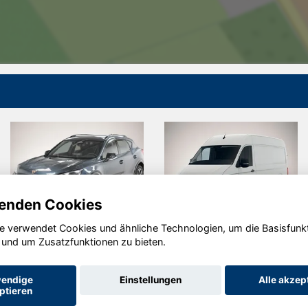
enden Cookies
e verwendet Cookies und ähnliche Technologien, um die Basisfunk
Hyundai
Audi A3
S
 und um Zusatzfunktionen zu bieten.
TUCSON
endige
Einstellungen
Alle akzep
ptieren
Startseite
Datenschutz
Impressum
AGB