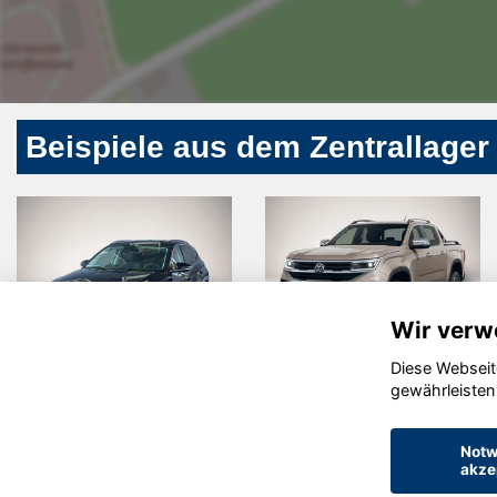
Beispiele aus dem Zentrallager
Wir verw
Diese Webseit
Cupra
Volkswagen
gewährleisten
Formentor
Crafter
Notw
akze
© konjunkturmotor.de GmbH 2020 - 2026