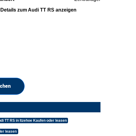
Details zum Audi TT RS anzeigen
uchen
di TT RS in Itzehoe Kaufen oder leasen
er leasen