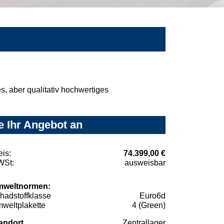
, aber qualitativ hochwertiges
e Ihr Angebot an
eis:
74.399,00 €
St:
ausweisbar
weltnormen:
hadstoffklasse
Euro6d
weltplakette
4 (Green)
andort
Zentrallager