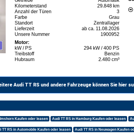
Getriebe
Automatik
Kilometerstand
29.848 km
Anzahl der Türen
3
Farbe
Grau
Standort
Zentrallager
Lieferzeit
ab ca. 11.08.2026
Unsere Nummer
1900952
Motor:
kW / PS
294 kW / 400 PS
Treibstoff
Benzin
Hubraum
2.480 cm³
itere Audi TT RS und andere Fahrzeuge können Sie hier s
Elmshorn Kaufen oder leasen
Audi TT RS in Hamburg Kaufen oder leasen
Au
i TT RS in Automobile Kaufen oder leasen
Audi TT RS in Neuwagen Kaufen od