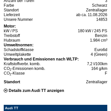
Anzahl der Türen
3
Farbe
Schwarz
Standort
Zentrallager
Lieferzeit
ab ca. 11.08.2026
Unsere Nummer
14853
Motor:
kW / PS
180 kW / 245 PS
Treibstoff
Benzin
Hubraum
1.984 cm³
Umweltnormen:
Schadstoffklasse
Euro6d
Umweltplakette
4 (Green)
Verbrauch und Emissionen nach WLTP:
Kraftstoffverbr. komb.
7,2 l/100km
CO
-Emissionen komb.
164 g/km
2
CO
-Klasse
F
2
Standort
Zentrallager
Details zum Audi TT anzeigen
Audi TT