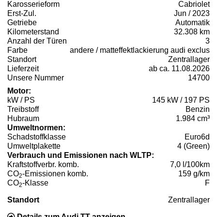
Karosserieform
Cabriolet
Erst-Zul.
Jun / 2023
Getriebe
Automatik
Kilometerstand
32.308 km
Anzahl der Türen
3
Farbe
andere / matteffektlackierung audi exclus
Standort
Zentrallager
Lieferzeit
ab ca. 11.08.2026
Unsere Nummer
14700
Motor:
kW / PS
145 kW / 197 PS
Treibstoff
Benzin
Hubraum
1.984 cm³
Umweltnormen:
Schadstoffklasse
Euro6d
Umweltplakette
4 (Green)
Verbrauch und Emissionen nach WLTP:
Kraftstoffverbr. komb.
7,0 l/100km
CO
-Emissionen komb.
159 g/km
2
CO
-Klasse
F
2
Standort
Zentrallager
Details zum Audi TT anzeigen