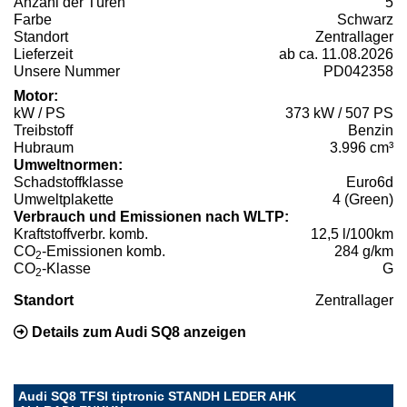
Anzahl der Türen
5
Farbe
Schwarz
Standort
Zentrallager
Lieferzeit
ab ca. 11.08.2026
Unsere Nummer
PD042358
Motor:
kW / PS
373 kW / 507 PS
Treibstoff
Benzin
Hubraum
3.996 cm³
Umweltnormen:
Schadstoffklasse
Euro6d
Umweltplakette
4 (Green)
Verbrauch und Emissionen nach WLTP:
Kraftstoffverbr. komb.
12,5 l/100km
CO
-Emissionen komb.
284 g/km
2
CO
-Klasse
G
2
Standort
Zentrallager
Details zum Audi SQ8 anzeigen
Audi SQ8 TFSI tiptronic STANDH LEDER AHK