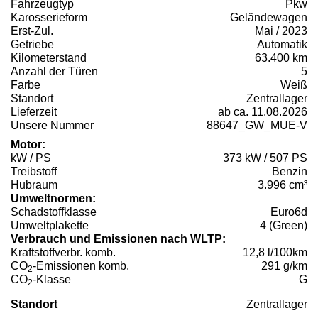
Fahrzeugtyp
Pkw
Karosserieform
Geländewagen
Erst-Zul.
Mai / 2023
Getriebe
Automatik
Kilometerstand
63.400 km
Anzahl der Türen
5
Farbe
Weiß
Standort
Zentrallager
Lieferzeit
ab ca. 11.08.2026
Unsere Nummer
88647_GW_MUE-V
Motor:
kW / PS
373 kW / 507 PS
Treibstoff
Benzin
Hubraum
3.996 cm³
Umweltnormen:
Schadstoffklasse
Euro6d
Umweltplakette
4 (Green)
Verbrauch und Emissionen nach WLTP:
Kraftstoffverbr. komb.
12,8 l/100km
CO
-Emissionen komb.
291 g/km
2
CO
-Klasse
G
2
Standort
Zentrallager