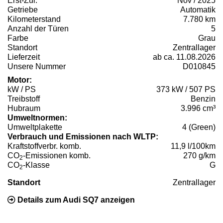
Erst-Zul.
Nov / 2025
Getriebe
Automatik
Kilometerstand
7.780 km
Anzahl der Türen
5
Farbe
Grau
Standort
Zentrallager
Lieferzeit
ab ca. 11.08.2026
Unsere Nummer
D010845
Motor:
kW / PS
373 kW / 507 PS
Treibstoff
Benzin
Hubraum
3.996 cm³
Umweltnormen:
Umweltplakette
4 (Green)
Verbrauch und Emissionen nach WLTP:
Kraftstoffverbr. komb.
11,9 l/100km
CO
-Emissionen komb.
270 g/km
2
CO
-Klasse
G
2
Standort
Zentrallager
Details zum Audi SQ7 anzeigen