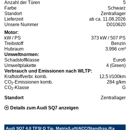
Anzahl der Türen
5
Farbe
Schwarz
Standort
Zentrallager
Lieferzeit
ab ca. 11.08.2026
Unsere Nummer
D010620
Motor:
kW / PS
373 kW / 507 PS
Treibstoff
Benzin
Hubraum
3.996 cm³
Umweltnormen:
Schadstoffklasse
Euro6
Umweltplakette
4 (Green)
Verbrauch und Emissionen nach WLTP:
Kraftstoffverbr. komb.
12,5 l/100km
CO
-Emissionen komb.
284 g/km
2
CO
-Klasse
G
2
Standort
Zentrallager
Details zum Audi SQ7 anzeigen
Audi SQ7 4.0 TFSI Q Tip. Matrix/Luft/ACC/Standhzg./Ka