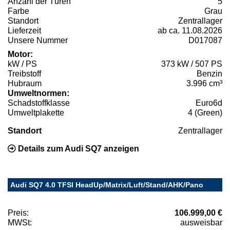
Anzahl der Türen
5
Farbe
Grau
Standort
Zentrallager
Lieferzeit
ab ca. 11.08.2026
Unsere Nummer
D017087
Motor:
kW / PS
373 kW / 507 PS
Treibstoff
Benzin
Hubraum
3.996 cm³
Umweltnormen:
Schadstoffklasse
Euro6d
Umweltplakette
4 (Green)
Standort
Zentrallager
Details zum Audi SQ7 anzeigen
Audi SQ7 4.0 TFSI HeadUp/Matrix/Luft/Stand/AHK/Pano
Preis:
106.999,00 €
MWSt:
ausweisbar