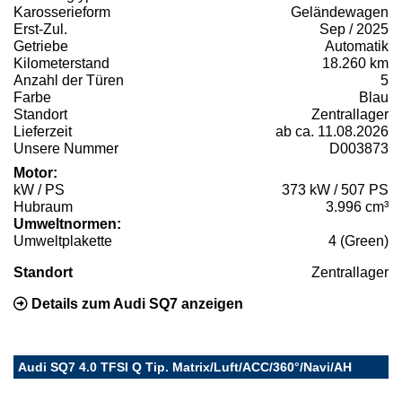
Karosserieform
Geländewagen
Erst-Zul.
Sep / 2025
Getriebe
Automatik
Kilometerstand
18.260 km
Anzahl der Türen
5
Farbe
Blau
Standort
Zentrallager
Lieferzeit
ab ca. 11.08.2026
Unsere Nummer
D003873
Motor:
kW / PS
373 kW / 507 PS
Hubraum
3.996 cm³
Umweltnormen:
Umweltplakette
4 (Green)
Standort
Zentrallager
Details zum Audi SQ7 anzeigen
Audi SQ7 4.0 TFSI Q Tip. Matrix/Luft/ACC/360°/Navi/AH