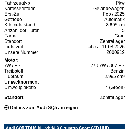
Fahrzeugtyp
Pkw
Karosserieform
Geländewagen
Erst-Zul.
Feb / 2025
Getriebe
Automatik
Kilometerstand
8.695 km
Anzahl der Türen
5
Farbe
Grau
Standort
Zentrallager
Lieferzeit
ab ca. 11.08.2026
Unsere Nummer
2000919
Motor:
kW / PS
270 kW / 367 PS
Treibstoff
Benzin
Hubraum
2.995 cm³
Umweltnormen:
Umweltplakette
4 (Green)
Standort
Zentrallager
Details zum Audi SQ5 anzeigen
Audi SQ5 TDI Mild Hybrid 3.0 quattro Sport SSD HUD