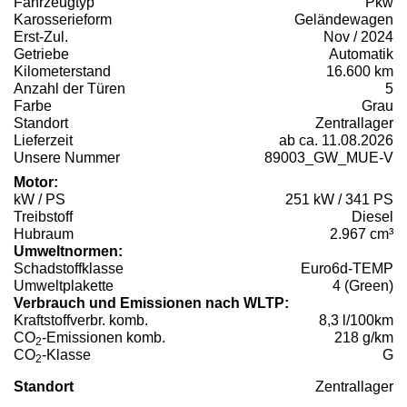
Fahrzeugtyp
Pkw
Karosserieform
Geländewagen
Erst-Zul.
Nov / 2024
Getriebe
Automatik
Kilometerstand
16.600 km
Anzahl der Türen
5
Farbe
Grau
Standort
Zentrallager
Lieferzeit
ab ca. 11.08.2026
Unsere Nummer
89003_GW_MUE-V
Motor:
kW / PS
251 kW / 341 PS
Treibstoff
Diesel
Hubraum
2.967 cm³
Umweltnormen:
Schadstoffklasse
Euro6d-TEMP
Umweltplakette
4 (Green)
Verbrauch und Emissionen nach WLTP:
Kraftstoffverbr. komb.
8,3 l/100km
CO
-Emissionen komb.
218 g/km
2
CO
-Klasse
G
2
Standort
Zentrallager