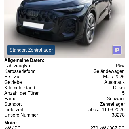
Standort Zentrallager
Allgemeine Daten:
Fahrzeugtyp
Pkw
Karosserieform
Geländewagen
Erst-Zul.
Mär / 2026
Getriebe
Automatik
Kilometerstand
10 km
Anzahl der Türen
5
Farbe
Schwarz
Standort
Zentrallager
Lieferzeit
ab ca. 11.08.2026
Unsere Nummer
38278
Motor:
kW / PS
270 kW / 367 PS