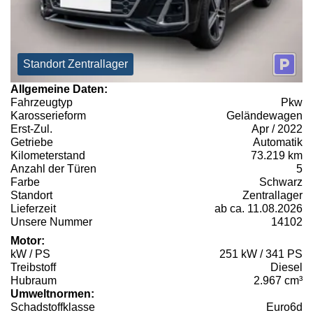
Standort Zentrallager
Allgemeine Daten:
Fahrzeugtyp
Pkw
Karosserieform
Geländewagen
Erst-Zul.
Apr / 2022
Getriebe
Automatik
Kilometerstand
73.219 km
Anzahl der Türen
5
Farbe
Schwarz
Standort
Zentrallager
Lieferzeit
ab ca. 11.08.2026
Unsere Nummer
14102
Motor:
kW / PS
251 kW / 341 PS
Treibstoff
Diesel
Hubraum
2.967 cm³
Umweltnormen:
Schadstoffklasse
Euro6d