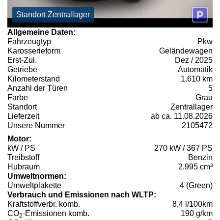
Standort Zentrallager
Allgemeine Daten:
Fahrzeugtyp
Pkw
Karosserieform
Geländewagen
Erst-Zul.
Dez / 2025
Getriebe
Automatik
Kilometerstand
1.610 km
Anzahl der Türen
5
Farbe
Grau
Standort
Zentrallager
Lieferzeit
ab ca. 11.08.2026
Unsere Nummer
2105472
Motor:
kW / PS
270 kW / 367 PS
Treibstoff
Benzin
Hubraum
2.995 cm³
Umweltnormen:
Umweltplakette
4 (Green)
Verbrauch und Emissionen nach WLTP:
Kraftstoffverbr. komb.
8,4 l/100km
CO
-Emissionen komb.
190 g/km
2