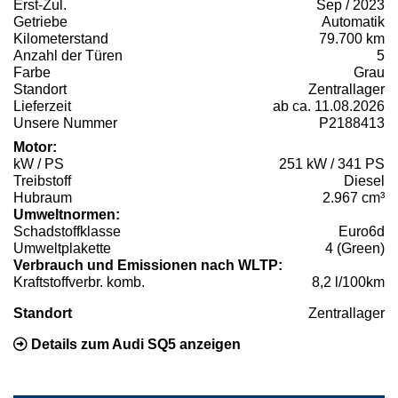
Erst-Zul.
Sep / 2023
Getriebe
Automatik
Kilometerstand
79.700 km
Anzahl der Türen
5
Farbe
Grau
Standort
Zentrallager
Lieferzeit
ab ca. 11.08.2026
Unsere Nummer
P2188413
Motor:
kW / PS
251 kW / 341 PS
Treibstoff
Diesel
Hubraum
2.967 cm³
Umweltnormen:
Schadstoffklasse
Euro6d
Umweltplakette
4 (Green)
Verbrauch und Emissionen nach WLTP:
Kraftstoffverbr. komb.
8,2 l/100km
Standort
Zentrallager
Details zum Audi SQ5 anzeigen