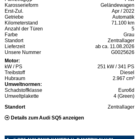
Karosserieform
Geländewagen
Erst-Zul.
Apr / 2022
Getriebe
Automatik
Kilometerstand
71.100 km
Anzahl der Türen
5
Farbe
Grau
Standort
Zentrallager
Lieferzeit
ab ca. 11.08.2026
Unsere Nummer
G0025626
Motor:
kW / PS
251 kW / 341 PS
Treibstoff
Diesel
Hubraum
2.967 cm³
Umweltnormen:
Schadstoffklasse
Euro6d
Umweltplakette
4 (Green)
Standort
Zentrallager
Details zum Audi SQ5 anzeigen