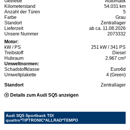
Getriebe
Automatik
Kilometerstand
54.031 km
Anzahl der Türen
5
Farbe
Grau
Standort
Zentrallager
Lieferzeit
ab ca. 11.08.2026
Unsere Nummer
2073332
Motor:
kW / PS
251 kW / 341 PS
Treibstoff
Diesel
Hubraum
2.967 cm³
Umweltnormen:
Schadstoffklasse
Euro6d
Umweltplakette
4 (Green)
Standort
Zentrallager
Details zum Audi SQ5 anzeigen
Audi SQ5 Sportback TDI
quattro*TIPTRONIC*ALLRAD*TEMPO