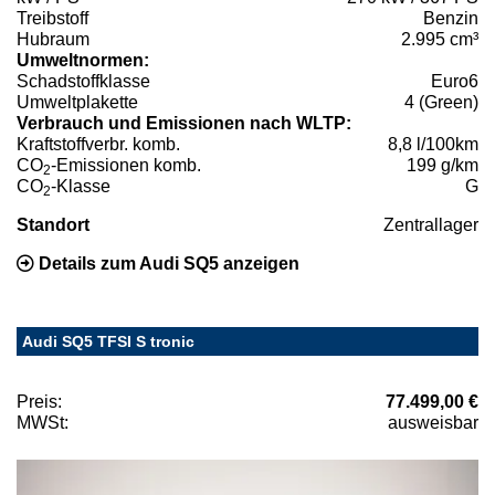
Treibstoff
Benzin
Hubraum
2.995 cm³
Umweltnormen:
Schadstoffklasse
Euro6
Umweltplakette
4 (Green)
Verbrauch und Emissionen nach WLTP:
Kraftstoffverbr. komb.
8,8 l/100km
CO
-Emissionen komb.
199 g/km
2
CO
-Klasse
G
2
Standort
Zentrallager
Details zum Audi SQ5 anzeigen
Audi SQ5 TFSI S tronic
Preis:
77.499,00 €
MWSt:
ausweisbar