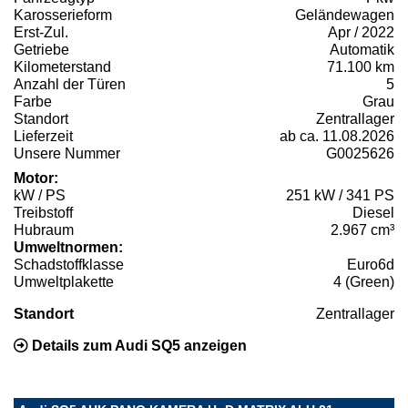
Karosserieform
Geländewagen
Erst-Zul.
Apr / 2022
Getriebe
Automatik
Kilometerstand
71.100 km
Anzahl der Türen
5
Farbe
Grau
Standort
Zentrallager
Lieferzeit
ab ca. 11.08.2026
Unsere Nummer
G0025626
Motor:
kW / PS
251 kW / 341 PS
Treibstoff
Diesel
Hubraum
2.967 cm³
Umweltnormen:
Schadstoffklasse
Euro6d
Umweltplakette
4 (Green)
Standort
Zentrallager
Details zum Audi SQ5 anzeigen