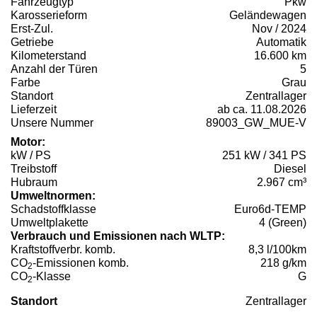
Fahrzeugtyp
Pkw
Karosserieform
Geländewagen
Erst-Zul.
Nov / 2024
Getriebe
Automatik
Kilometerstand
16.600 km
Anzahl der Türen
5
Farbe
Grau
Standort
Zentrallager
Lieferzeit
ab ca. 11.08.2026
Unsere Nummer
89003_GW_MUE-V
Motor:
kW / PS
251 kW / 341 PS
Treibstoff
Diesel
Hubraum
2.967 cm³
Umweltnormen:
Schadstoffklasse
Euro6d-TEMP
Umweltplakette
4 (Green)
Verbrauch und Emissionen nach WLTP:
Kraftstoffverbr. komb.
8,3 l/100km
CO
-Emissionen komb.
218 g/km
2
CO
-Klasse
G
2
Standort
Zentrallager