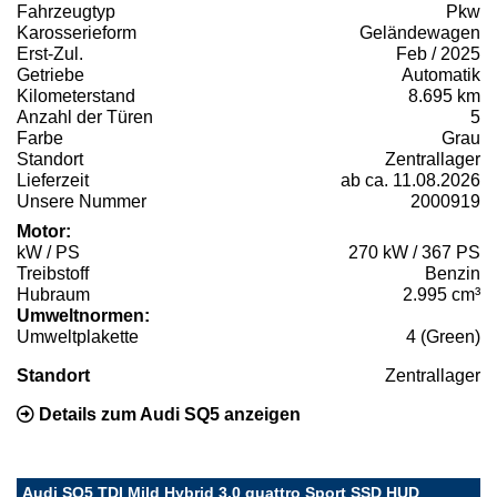
Fahrzeugtyp
Pkw
Karosserieform
Geländewagen
Erst-Zul.
Feb / 2025
Getriebe
Automatik
Kilometerstand
8.695 km
Anzahl der Türen
5
Farbe
Grau
Standort
Zentrallager
Lieferzeit
ab ca. 11.08.2026
Unsere Nummer
2000919
Motor:
kW / PS
270 kW / 367 PS
Treibstoff
Benzin
Hubraum
2.995 cm³
Umweltnormen:
Umweltplakette
4 (Green)
Standort
Zentrallager
Details zum Audi SQ5 anzeigen
Audi SQ5 TDI Mild Hybrid 3.0 quattro Sport SSD HUD