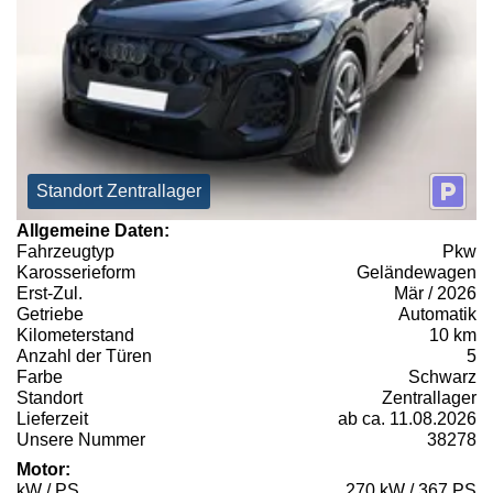
Standort Zentrallager
Allgemeine Daten:
Fahrzeugtyp
Pkw
Karosserieform
Geländewagen
Erst-Zul.
Mär / 2026
Getriebe
Automatik
Kilometerstand
10 km
Anzahl der Türen
5
Farbe
Schwarz
Standort
Zentrallager
Lieferzeit
ab ca. 11.08.2026
Unsere Nummer
38278
Motor:
kW / PS
270 kW / 367 PS