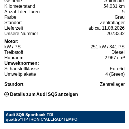
Getriebe
Automatik
Kilometerstand
54.031 km
Anzahl der Türen
5
Farbe
Grau
Standort
Zentrallager
Lieferzeit
ab ca. 11.08.2026
Unsere Nummer
2073332
Motor:
kW / PS
251 kW / 341 PS
Treibstoff
Diesel
Hubraum
2.967 cm³
Umweltnormen:
Schadstoffklasse
Euro6d
Umweltplakette
4 (Green)
Standort
Zentrallager
Details zum Audi SQ5 anzeigen
Audi SQ5 Sportback TDI
quattro*TIPTRONIC*ALLRAD*TEMPO