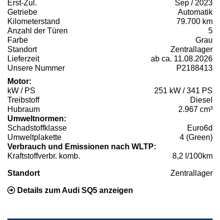
Erst-Zul.
Sep / 2023
Getriebe
Automatik
Kilometerstand
79.700 km
Anzahl der Türen
5
Farbe
Grau
Standort
Zentrallager
Lieferzeit
ab ca. 11.08.2026
Unsere Nummer
P2188413
Motor:
kW / PS
251 kW / 341 PS
Treibstoff
Diesel
Hubraum
2.967 cm³
Umweltnormen:
Schadstoffklasse
Euro6d
Umweltplakette
4 (Green)
Verbrauch und Emissionen nach WLTP:
Kraftstoffverbr. komb.
8,2 l/100km
Standort
Zentrallager
Details zum Audi SQ5 anzeigen