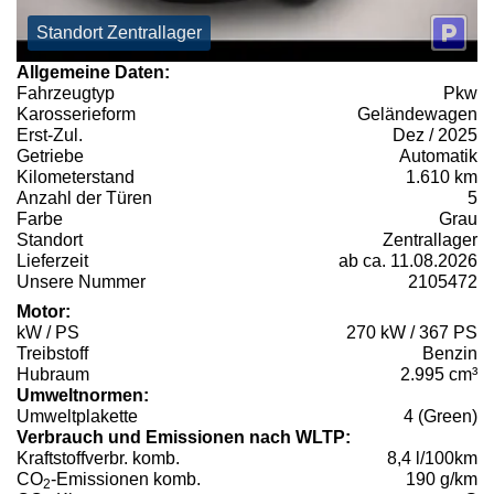
Standort Zentrallager
Allgemeine Daten:
Fahrzeugtyp
Pkw
Karosserieform
Geländewagen
Erst-Zul.
Dez / 2025
Getriebe
Automatik
Kilometerstand
1.610 km
Anzahl der Türen
5
Farbe
Grau
Standort
Zentrallager
Lieferzeit
ab ca. 11.08.2026
Unsere Nummer
2105472
Motor:
kW / PS
270 kW / 367 PS
Treibstoff
Benzin
Hubraum
2.995 cm³
Umweltnormen:
Umweltplakette
4 (Green)
Verbrauch und Emissionen nach WLTP:
Kraftstoffverbr. komb.
8,4 l/100km
CO
-Emissionen komb.
190 g/km
2