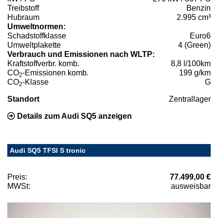
Treibstoff
Benzin
Hubraum
2.995 cm³
Umweltnormen:
Schadstoffklasse
Euro6
Umweltplakette
4 (Green)
Verbrauch und Emissionen nach WLTP:
Kraftstoffverbr. komb.
8,8 l/100km
CO
-Emissionen komb.
199 g/km
2
CO
-Klasse
G
2
Standort
Zentrallager
Details zum Audi SQ5 anzeigen
Audi SQ5 TFSI S tronic
Preis:
77.499,00 €
MWSt:
ausweisbar