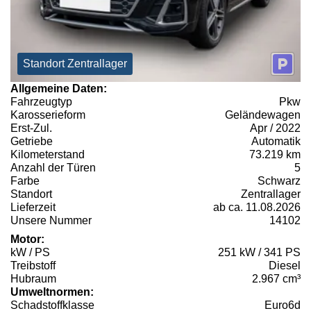
Standort Zentrallager
Allgemeine Daten:
Fahrzeugtyp
Pkw
Karosserieform
Geländewagen
Erst-Zul.
Apr / 2022
Getriebe
Automatik
Kilometerstand
73.219 km
Anzahl der Türen
5
Farbe
Schwarz
Standort
Zentrallager
Lieferzeit
ab ca. 11.08.2026
Unsere Nummer
14102
Motor:
kW / PS
251 kW / 341 PS
Treibstoff
Diesel
Hubraum
2.967 cm³
Umweltnormen:
Schadstoffklasse
Euro6d