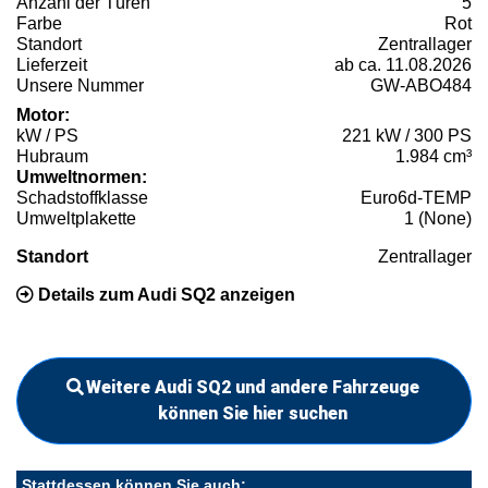
Anzahl der Türen
5
Farbe
Rot
Standort
Zentrallager
Lieferzeit
ab ca. 11.08.2026
Unsere Nummer
GW-ABO484
Motor:
kW / PS
221 kW / 300 PS
Hubraum
1.984 cm³
Umweltnormen:
Schadstoffklasse
Euro6d-TEMP
Umweltplakette
1 (None)
Standort
Zentrallager
Details zum Audi SQ2 anzeigen
Weitere Audi SQ2 und andere Fahrzeuge
können Sie hier suchen
Stattdessen können Sie auch: