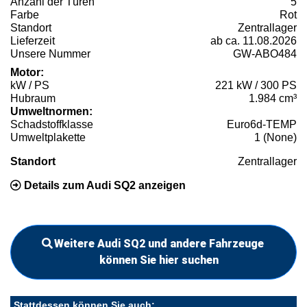
Anzahl der Türen
5
Farbe
Rot
Standort
Zentrallager
Lieferzeit
ab ca. 11.08.2026
Unsere Nummer
GW-ABO484
Motor:
kW / PS
221 kW / 300 PS
Hubraum
1.984 cm³
Umweltnormen:
Schadstoffklasse
Euro6d-TEMP
Umweltplakette
1 (None)
Standort
Zentrallager
Details zum Audi SQ2 anzeigen
Weitere Audi SQ2 und andere Fahrzeuge
können Sie hier suchen
Stattdessen können Sie auch: